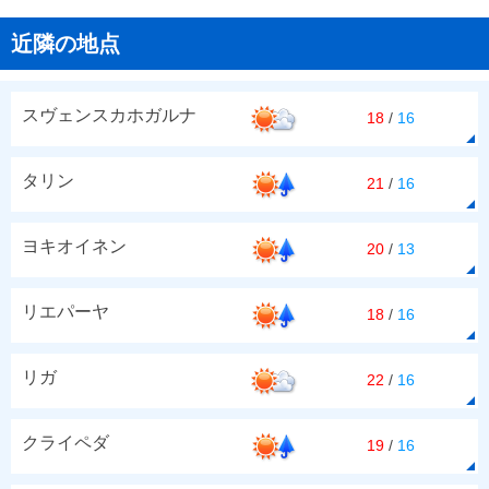
近隣の地点
スヴェンスカホガルナ
18
/
16
タリン
21
/
16
ヨキオイネン
20
/
13
リエパーヤ
18
/
16
リガ
22
/
16
クライペダ
19
/
16