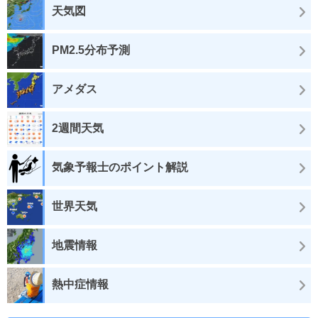
天気図
PM2.5分布予測
アメダス
2週間天気
気象予報士のポイント解説
世界天気
地震情報
熱中症情報