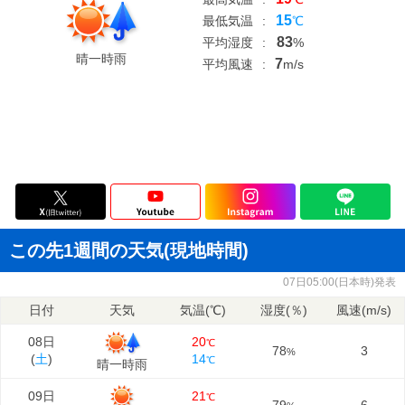
15
最低気温
:
℃
83
平均湿度
:
%
晴一時雨
7
平均風速
:
m/s
この先1週間の天気(現地時間)
07日05:00(日本時)発表
日付
天気
気温(℃)
湿度(％)
風速(m/s)
08日
20
℃
78
3
%
(
土
)
14
℃
晴一時雨
09日
21
℃