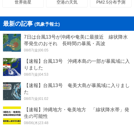
空港の天気
PM2.5分布予測
世界衛星
最新の記事
(気象予報士)
7日は台風13号が沖縄や奄美に最接近 線状降水
帯発生のおそれ 長時間の暴風・高波
08/07(金)06:05
【速報】台風13号 沖縄本島の一部が暴風域に入
りました
08/07(金)04:53
【速報】台風13号 奄美大島が暴風域に入りまし
た
08/07(金)01:02
【速報】沖縄地方・奄美地方 「線状降水帯」発
生の可能性
08/06(木)23:48