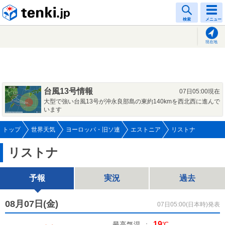
tenki.jp
検索
メニュー
現在地
台風13号情報
07日05:00現在
大型で強い台風13号が沖永良部島の東約140kmを西北西に進んで
います
トップ
世界天気
ヨーロッパ・旧ソ連
エストニア
リストナ
リストナ
予報
実況
過去
08月07日(
金
)
07日05:00(日本時)発表
19
最高気温
:
℃