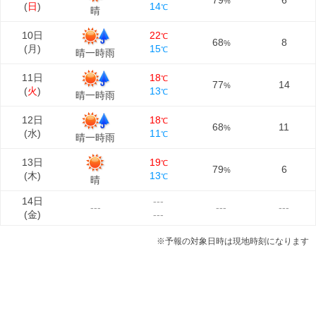
79
6
%
(
日
)
14
℃
晴
10日
22
℃
68
8
%
(
月
)
15
℃
晴一時雨
11日
18
℃
77
14
%
(
火
)
13
℃
晴一時雨
12日
18
℃
68
11
%
(
水
)
11
℃
晴一時雨
13日
19
℃
79
6
%
(
木
)
13
℃
晴
14日
---
---
---
---
(
金
)
---
※予報の対象日時は現地時刻になります