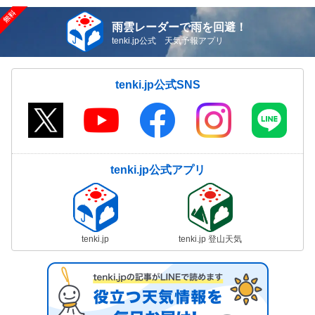
雨雲レーダーで雨を回避！
tenki.jp公式 天気予報アプリ
tenki.jp公式SNS
tenki.jp公式アプリ
tenki.jp
tenki.jp 登山天気