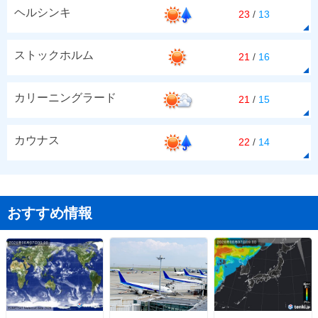
ヘルシンキ
23
/
13
ストックホルム
21
/
16
カリーニングラード
21
/
15
カウナス
22
/
14
おすすめ情報