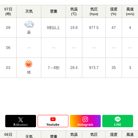
07日
気温
気圧
湿度
風速
天気
雲量
(時)
(℃)
(hpa)
(%)
(m/s)
09
9割以上
19.9
977.5
47
4
曇
06
---
---
---
---
---
---
03
7～8割
28.4
973.7
35
3
晴
06日
気温
気圧
湿度
風速
天気
雲量