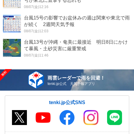
号が東北に直撃する恐れも
08/07(金)12:16
台風15号の影響でお盆休みの週は関東や東北で雨
が続く 2週間天気予報
08/07(金)12:03
台風13号が沖縄・奄美に最接近 明日8日にかけ
て暴風・土砂災害に厳重警戒
08/07(金)11:46
雨雲レーダーで雨を回避！
tenki.jp公式 天気予報アプリ
tenki.jp公式SNS