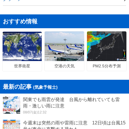
おすすめ情報
空港の天気
PM2.5分布予測
世界衛星
最新の記事
(気象予報士)
関東でも雨雲が発達 台風から離れていても雷
雨・激しい雨に注意
08/07(金)12:32
今週末は突然の雨や雷雨に注意 12日頃は台風15