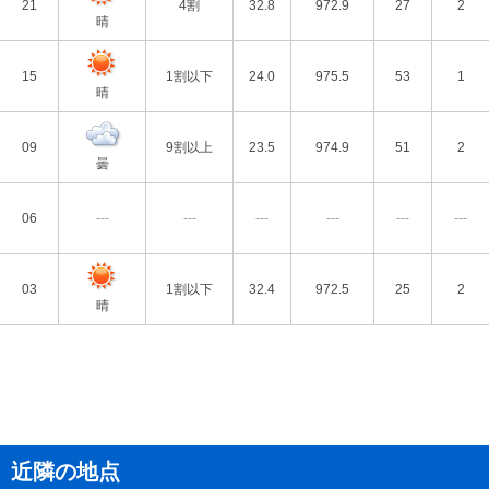
21
4割
32.8
972.9
27
2
晴
15
1割以下
24.0
975.5
53
1
晴
09
9割以上
23.5
974.9
51
2
曇
06
---
---
---
---
---
---
03
1割以下
32.4
972.5
25
2
晴
近隣の地点