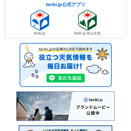
tenki.jp公式アプリ
tenki.jp
tenki.jp 登山天気