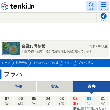
tenki.jp
検索
メニュー
現在地
台風13号情報
07日12:00現在
大型で強い台風13号が与論島付近を西に進んでいます
トップ
世界天気
ヨーロッパ・旧ソ連
チェコ
プラハ(過去)
プラハ
予報
実況
過去
07
06
05
04
03
02
01
31
(金)
(木)
(水)
(火)
(月)
(日)
(土)
(金)
日時は日本時間になります