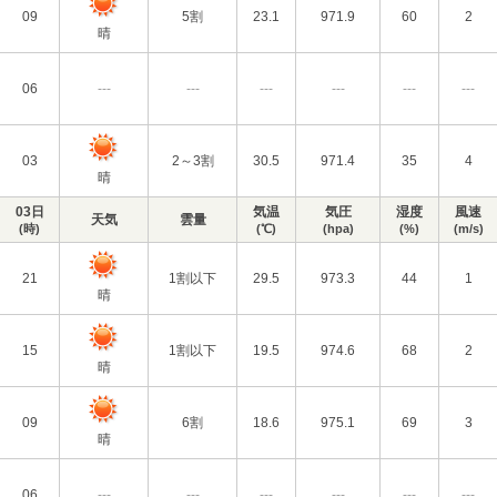
09
5割
23.1
971.9
60
2
晴
06
---
---
---
---
---
---
03
2～3割
30.5
971.4
35
4
晴
03日
気温
気圧
湿度
風速
天気
雲量
(時)
(℃)
(hpa)
(%)
(m/s)
21
1割以下
29.5
973.3
44
1
晴
15
1割以下
19.5
974.6
68
2
晴
09
6割
18.6
975.1
69
3
晴
06
---
---
---
---
---
---