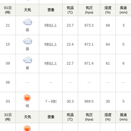
01日
気温
気圧
湿度
風速
天気
雲量
(時)
(℃)
(hpa)
(%)
(m/s)
21
9割以上
23.7
973.3
68
3
曇
15
9割以上
22.4
972.1
64
5
曇
09
9割以上
22.7
971.4
61
6
曇
06
---
---
---
---
---
---
03
7～8割
30.3
969.5
30
5
晴
31日
気温
気圧
湿度
風速
天気
雲量
(時)
(℃)
(hpa)
(%)
(m/s)