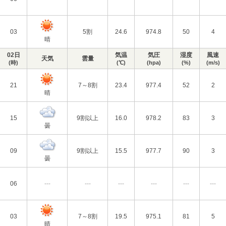
03
5割
24.6
974.8
50
4
晴
02日
気温
気圧
湿度
風速
天気
雲量
(時)
(℃)
(hpa)
(%)
(m/s)
21
7～8割
23.4
977.4
52
2
晴
15
9割以上
16.0
978.2
83
3
曇
09
9割以上
15.5
977.7
90
3
曇
06
---
---
---
---
---
---
03
7～8割
19.5
975.1
81
5
晴