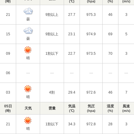
(時)
(℃)
(hpa)
(%)
(m/s)
21
9割以上
27.7
975.3
46
3
曇
15
9割以上
23.1
974.9
69
5
曇
09
1割以下
22.7
973.5
70
3
晴
06
---
---
---
---
---
---
03
4割
29.4
972.6
46
7
晴
05日
気温
気圧
湿度
風速
天気
雲量
(時)
(℃)
(hpa)
(%)
(m/s)
21
1割以下
34.3
972.8
28
3
晴