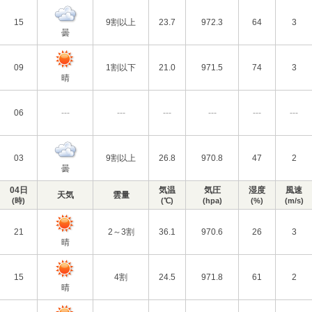
15
9割以上
23.7
972.3
64
3
曇
09
1割以下
21.0
971.5
74
3
晴
06
---
---
---
---
---
---
03
9割以上
26.8
970.8
47
2
曇
04日
気温
気圧
湿度
風速
天気
雲量
(時)
(℃)
(hpa)
(%)
(m/s)
21
2～3割
36.1
970.6
26
3
晴
15
4割
24.5
971.8
61
2
晴