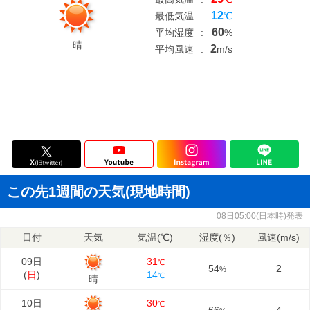
12
最低気温
:
℃
60
平均湿度
:
%
晴
2
平均風速
:
m/s
この先1週間の天気(現地時間)
08日05:00(日本時)発表
日付
天気
気温(℃)
湿度(％)
風速(m/s)
09日
31
℃
54
2
%
(
日
)
14
℃
晴
10日
30
℃