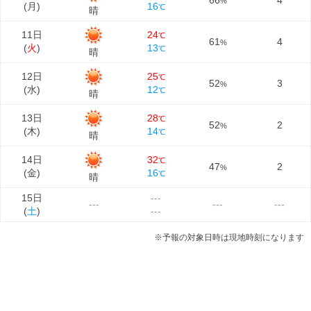
66
4
%
(
月
)
16
℃
晴
11日
24
℃
61
4
%
(
火
)
13
℃
晴
12日
25
℃
52
3
%
(
水
)
12
℃
晴
13日
28
℃
52
2
%
(
木
)
14
℃
晴
14日
32
℃
47
2
%
(
金
)
16
℃
晴
15日
---
---
---
---
(
土
)
---
※予報の対象日時は現地時刻になります