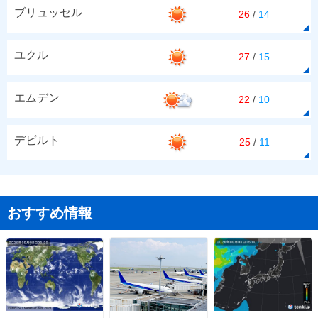
ブリュッセル
26
/
14
ユクル
27
/
15
エムデン
22
/
10
デビルト
25
/
11
おすすめ情報