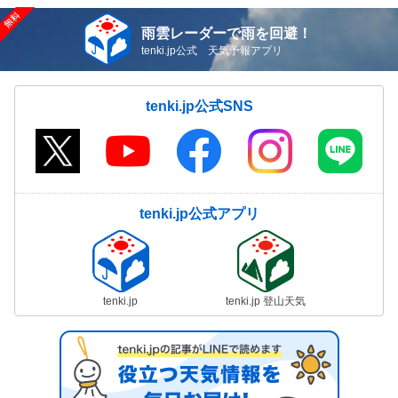
雨雲レーダーで雨を回避！
tenki.jp公式 天気予報アプリ
tenki.jp公式SNS
tenki.jp公式アプリ
tenki.jp
tenki.jp 登山天気