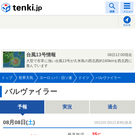
tenki.jp
検索
メニュー
現在地
台風13号情報
08日12:00現在
大型で非常に強い台風13号が久米島の西北西約160kmを西北西に
進んでいます
トップ
世界天気
ヨーロッパ・旧ソ連
ドイツ
バルヴァイラー
バルヴァイラー
予報
実況
過去
08月08日(
土
)
08日05:00(日本時)発表
25
最高気温
:
℃