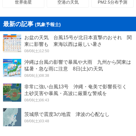
空港の天気
PM2.5分布予測
世界衛星
最新の記事
(気象予報士)
お盆の天気 台風15号が北日本直撃のおそれ 関
東に影響も 東海以西は厳しい暑さ
08/08(土)12:50
沖縄は台風の影響で暴風や大雨 九州から関東は
猛暑・急な雨に注意 8日(土)の天気
08/08(土)08:38
非常に強い台風13号 沖縄・奄美で影響長引く
土砂災害や暴風・高波に厳重な警戒を
08/08(土)06:43
茨城県で震度3の地震 津波の心配なし
08/08(土)03:48