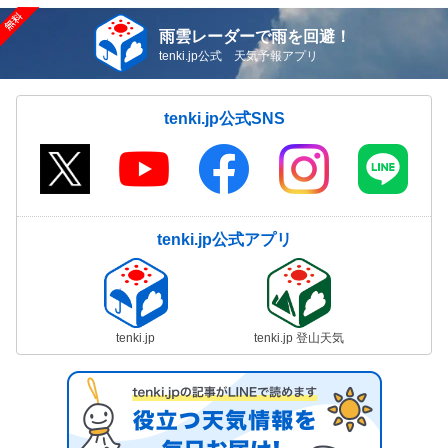
雨雲レーダーで雨を回避！
tenki.jp公式 天気予報アプリ
tenki.jp公式SNS
tenki.jp公式アプリ
tenki.jp
tenki.jp 登山天気