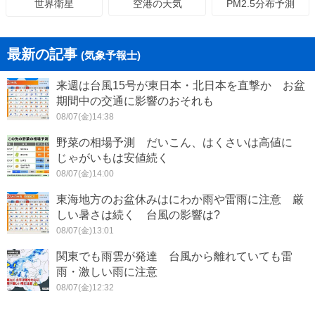
空港の天気
PM2.5分布予測
世界衛星
最新の記事
(気象予報士)
来週は台風15号が東日本・北日本を直撃か お盆
期間中の交通に影響のおそれも
08/07(金)14:38
野菜の相場予測 だいこん、はくさいは高値に
じゃがいもは安値続く
08/07(金)14:00
東海地方のお盆休みはにわか雨や雷雨に注意 厳
しい暑さは続く 台風の影響は?
08/07(金)13:01
関東でも雨雲が発達 台風から離れていても雷
雨・激しい雨に注意
08/07(金)12:32