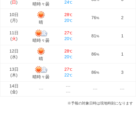
(
日
)
24
℃
晴時々曇
10日
28
℃
76
2
%
(
月
)
20
℃
晴
11日
27
℃
81
1
%
(
火
)
20
℃
晴時々曇
12日
28
℃
86
1
%
(
水
)
20
℃
晴
13日
27
℃
86
3
%
(
木
)
22
℃
晴時々曇
14日
---
---
---
---
(
金
)
---
※予報の対象日時は現地時刻になります