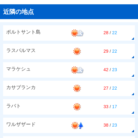
近隣の地点
ポルトサント島
28
/
22
ラスパルマス
29
/
22
マラケシュ
42
/
23
カサブランカ
27
/
22
ラバト
33
/
17
ワルザザード
38
/
23