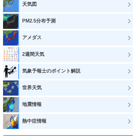
天気図
PM2.5分布予測
アメダス
2週間天気
気象予報士のポイント解説
世界天気
地震情報
熱中症情報