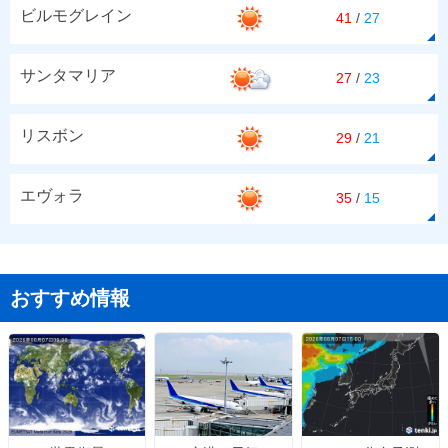
ビルモグレイン
41
/
27
サンタマリア
27
/
23
リスボン
29
/
21
エヴォラ
35
/
15
おすすめ情報