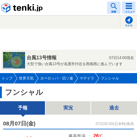
tenki.jp
検索
メニュー
現在地
台風13号情報
07日14:00現在
大型で強い台風13号が名護市付近を西南西に進んでいます
トップ
世界天気
ヨーロッパ・旧ソ連
マデイラ
フンシャル
フンシャル
予報
実況
過去
08月07日(
金
)
07日05:00(日本時)発表
26
最高気温
:
℃