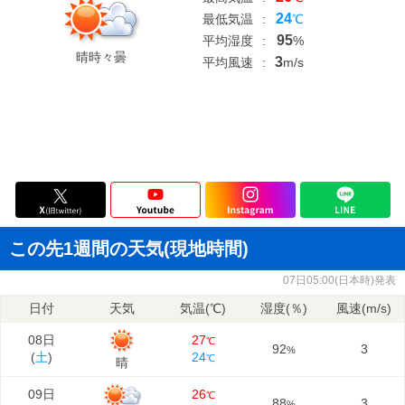
24
最低気温
:
℃
95
平均湿度
:
%
晴時々曇
3
平均風速
:
m/s
この先1週間の天気(現地時間)
07日05:00(日本時)発表
日付
天気
気温(℃)
湿度(％)
風速(m/s)
08日
27
℃
92
3
%
(
土
)
24
℃
晴
09日
26
℃
88
3
%