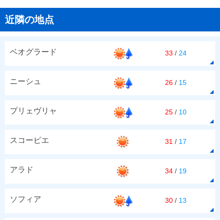
近隣の地点
ベオグラード
33
/
24
ニーシュ
26
/
15
プリェヴリャ
25
/
10
スコーピエ
31
/
17
アラド
34
/
19
ソフィア
30
/
13