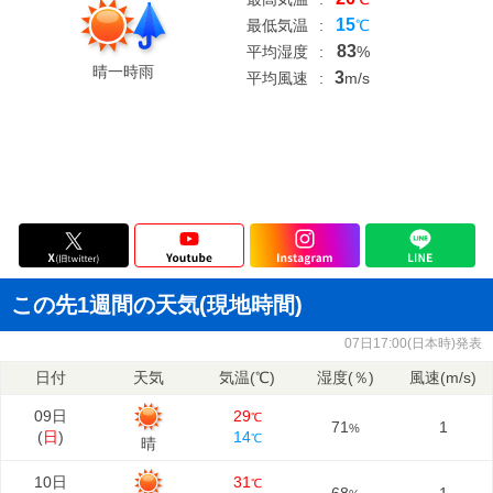
15
最低気温
:
℃
83
平均湿度
:
%
晴一時雨
3
平均風速
:
m/s
この先1週間の天気(現地時間)
07日17:00(日本時)発表
日付
天気
気温(℃)
湿度(％)
風速(m/s)
09日
29
℃
71
1
%
(
日
)
14
℃
晴
10日
31
℃