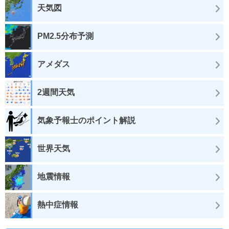
天気図
PM2.5分布予測
アメダス
2週間天気
気象予報士のポイント解説
世界天気
地震情報
熱中症情報