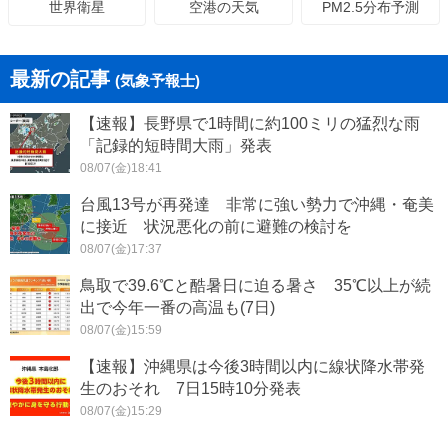
空港の天気
PM2.5分布予測
世界衛星
最新の記事
(気象予報士)
【速報】長野県で1時間に約100ミリの猛烈な雨
「記録的短時間大雨」発表
08/07(金)18:41
台風13号が再発達 非常に強い勢力で沖縄・奄美
に接近 状況悪化の前に避難の検討を
08/07(金)17:37
鳥取で39.6℃と酷暑日に迫る暑さ 35℃以上が続
出で今年一番の高温も(7日)
08/07(金)15:59
【速報】沖縄県は今後3時間以内に線状降水帯発
生のおそれ 7日15時10分発表
08/07(金)15:29