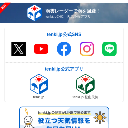
雨雲レーダーで雨を回避！
tenki.jp公式 天気予報アプリ
tenki.jp公式SNS
tenki.jp公式アプリ
tenki.jp
tenki.jp 登山天気