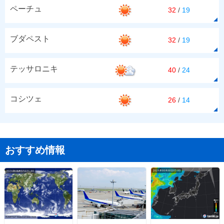
ペーチュ
32
/
19
ブダペスト
32
/
19
テッサロニキ
40
/
24
コシツェ
26
/
14
おすすめ情報