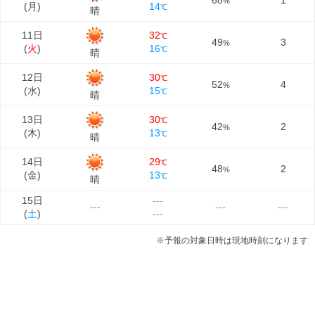
68
1
%
(
月
)
14
℃
晴
11日
32
℃
49
3
%
(
火
)
16
℃
晴
12日
30
℃
52
4
%
(
水
)
15
℃
晴
13日
30
℃
42
2
%
(
木
)
13
℃
晴
14日
29
℃
48
2
%
(
金
)
13
℃
晴
15日
---
---
---
---
(
土
)
---
※予報の対象日時は現地時刻になります