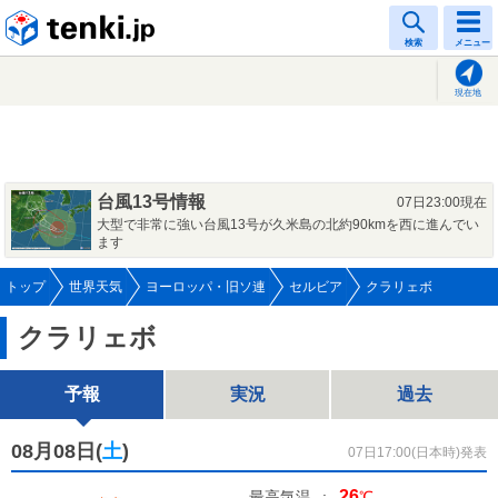
tenki.jp
検索
メニュー
現在地
台風13号情報
07日23:00現在
大型で非常に強い台風13号が久米島の北約90kmを西に進んでい
ます
トップ
世界天気
ヨーロッパ・旧ソ連
セルビア
クラリェボ
クラリェボ
予報
実況
過去
08月08日(
土
)
07日17:00(日本時)発表
26
最高気温
:
℃