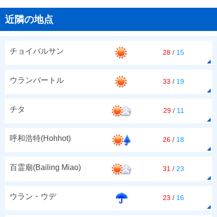
近隣の地点
チョイバルサン
28
/
15
ウランバートル
33
/
19
チタ
29
/
11
呼和浩特(Hohhot)
26
/
18
百霊廟(Bailing Miao)
31
/
23
ウラン・ウデ
23
/
16