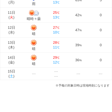
63
3
%
(
月
)
13
℃
雨
11日
25
℃
42
0
%
(
火
)
13
℃
晴時々曇
12日
27
℃
47
0
%
(
水
)
10
℃
晴
13日
28
℃
39
0
%
(
木
)
11
℃
晴
14日
29
℃
36
0
%
(
金
)
12
℃
晴
15日
---
---
---
---
(
土
)
---
※予報の対象日時は現地時刻になります