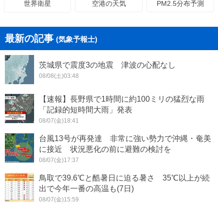
空港の天気
PM2.5分布予測
世界衛星
最新の記事
(気象予報士)
茨城県で震度3の地震 津波の心配なし
08/08(土)03:48
【速報】長野県で1時間に約100ミリの猛烈な雨
「記録的短時間大雨」発表
08/07(金)18:41
台風13号が再発達 非常に強い勢力で沖縄・奄美
に接近 状況悪化の前に避難の検討を
08/07(金)17:37
鳥取で39.6℃と酷暑日に迫る暑さ 35℃以上が続
出で今年一番の高温も(7日)
08/07(金)15:59