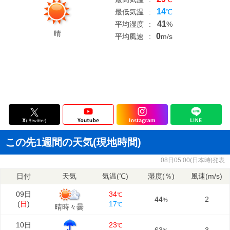
14
最低気温
:
℃
41
平均湿度
:
%
晴
0
平均風速
:
m/s
この先1週間の天気(現地時間)
08日05:00(日本時)発表
日付
天気
気温(℃)
湿度(％)
風速(m/s)
09日
34
℃
44
2
%
(
日
)
17
℃
晴時々曇
10日
23
℃