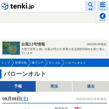
tenki.jp
検索
メニュー
現在地
台風13号情報
08日05:00現在
大型で非常に強い台風13号が久米島の北北西約50kmを南に進ん
でいます
トップ
世界天気
東アジア
モンゴル
バローンオルト
バローンオルト
予報
実況
過去
08月08日(
土
)
08日05:00(日本時)発表
29
最高気温
:
℃