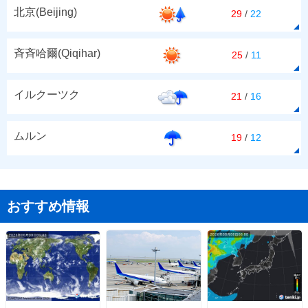
北京(Beijing)
29
/
22
斉斉哈爾(Qiqihar)
25
/
11
イルクーツク
21
/
16
ムルン
19
/
12
おすすめ情報