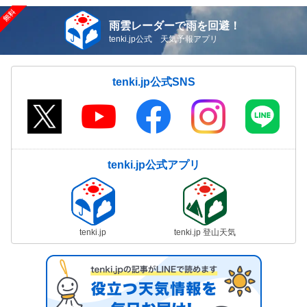
雨雲レーダーで雨を回避！
tenki.jp公式 天気予報アプリ
tenki.jp公式SNS
tenki.jp公式アプリ
tenki.jp
tenki.jp 登山天気