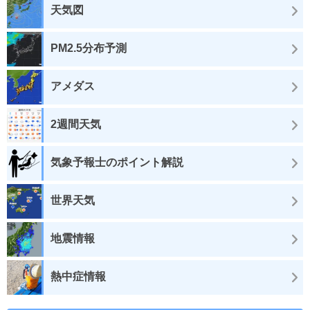
天気図
PM2.5分布予測
アメダス
2週間天気
気象予報士のポイント解説
世界天気
地震情報
熱中症情報