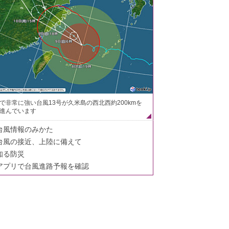
で非常に強い台風13号が久米島の西北西約200kmを
進んでいます
台風情報のみかた
台風の接近、上陸に備えて
知る防災
アプリで台風進路予報を確認