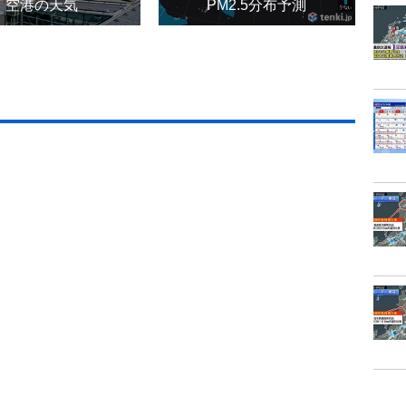
空港の天気
PM2.5分布予測