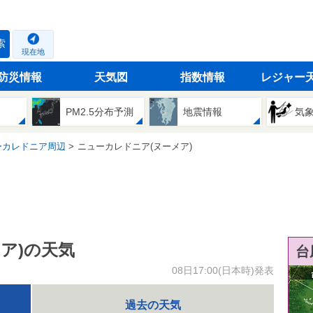
索
現在地
防災情報
天気図
指数情報
レジャー
PM2.5分布予測
地震情報
気
ーカレドニア周辺
ニューカレドニア(ヌーメア)
ア)の天気
台
08日17:00(日本時)発表
過去の天気