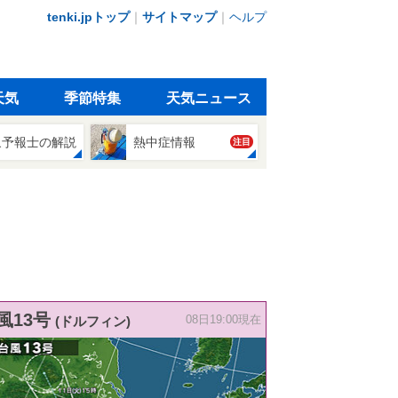
tenki.jpトップ
｜
サイトマップ
｜
ヘルプ
天気
季節特集
天気ニュース
象予報士の解説
熱中症情報
注目
風13号
(ドルフィン)
08日19:00現在