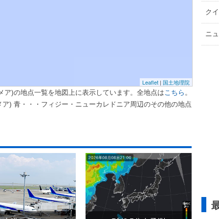
クイ
ニュ
Leaflet
|
国土地理院
メア)の地点一覧を地図上に表示しています。全地点は
こちら
。
メア) 青・・・フィジー・ニューカレドニア周辺のその他の地点