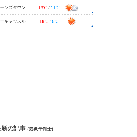
ーンズタウン
13℃
/
11℃
ーキャッスル
18℃
/
5℃
最新の記事
(気象予報士)