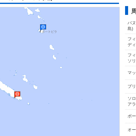
バヌ
島)
フィ
ディー
フィ
ソリ
マッ
ブリ
ソロ
アラ
ボー
オー