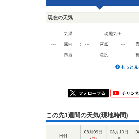
現在の天気
---
気温
:
---
現地気圧
---
風向
:
---
露点
:
---
風速
:
---
湿度
:
---
もっと見
この先1週間の天気(現地時間)
08月09日
08月10日
0
日付