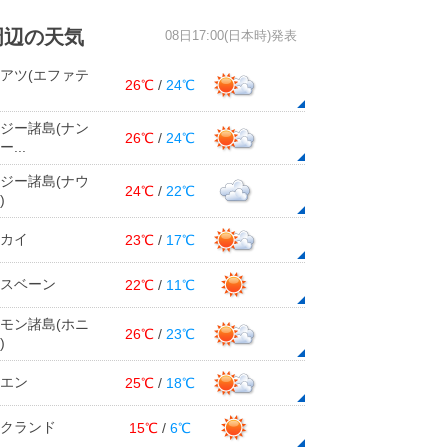
周辺の天気
08日17:00(日本時)発表
アツ(エファテ
26℃
/
24℃
ジー諸島(ナン
26℃
/
24℃
...
ジー諸島(ナウ
24℃
/
22℃
)
カイ
23℃
/
17℃
スベーン
22℃
/
11℃
モン諸島(ホニ
26℃
/
23℃
)
エン
25℃
/
18℃
クランド
15℃
/
6℃