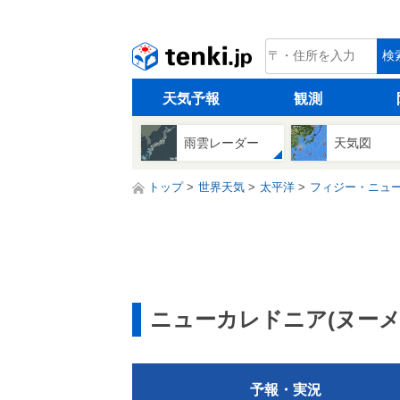
tenki.jp
検
天気予報
観測
雨雲レーダー
天気図
トップ
世界天気
太平洋
フィジー・ニュ
ニューカレドニア(ヌーメ
予報・実況