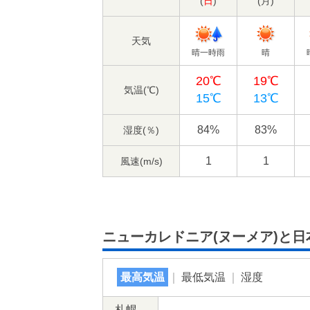
(
日
)
(
月
)
天気
晴一時雨
晴
20℃
19℃
気温(℃)
15℃
13℃
84%
83%
湿度(％)
1
1
風速(m/s)
ニューカレドニア(ヌーメア)と
最高気温
｜
最低気温
｜
湿度
札幌