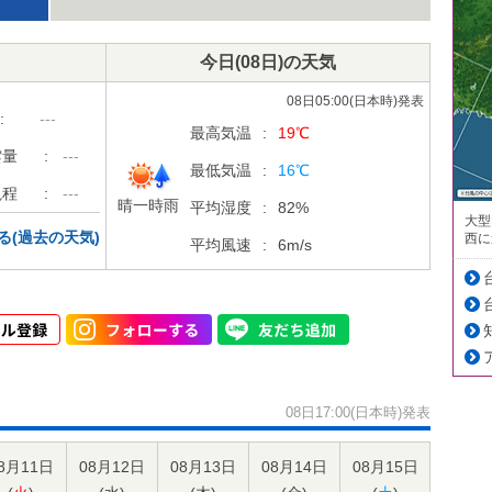
今日
(08日)
の天気
08日05:00(日本時)発表
:
---
最高気温
:
19
℃
雲量
:
---
最低気温
:
16
℃
視程
:
---
晴一時雨
平均湿度
:
82
%
大型
る(過去の天気)
西に
平均風速
:
6
m/s
08日17:00(日本時)発表
8月11日
08月12日
08月13日
08月14日
08月15日