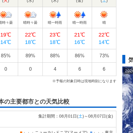
(
火
)
(
水
)
(
木
)
(
金
)
(
土
)
晴時々曇
晴時々曇
晴一時雨
晴一時雨
晴
19℃
22℃
23℃
21℃
22℃
14℃
18℃
18℃
16℃
14℃
85%
89%
88%
86%
73%
0
0
4
6
6
※予報の対象日時は現地時刻になります
日本の主要都市との天気比較
集計期間：08月01日(
土
)～08月07日(
金
)
■
・・・
ニューカレドニア(ヌーメア)
■
・・・
東京