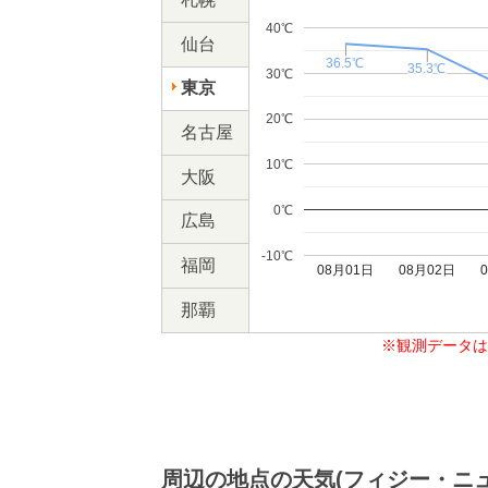
40℃
仙台
36.5℃
36.5℃
35.3℃
35.3℃
30℃
東京
20℃
名古屋
10℃
大阪
0℃
広島
-10℃
福岡
08月01日
08月02日
那覇
※観測データは
周辺の地点の天気(フィジー・ニ