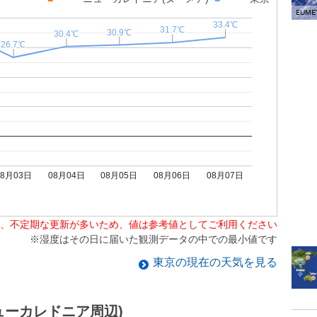
33.4℃
33.4℃
31.7℃
31.7℃
30.9℃
30.9℃
30.4℃
30.4℃
26.7℃
26.7℃
08月03日
08月04日
08月05日
08月06日
08月07日
、不定期な更新が多いため、値は参考値としてご利用ください
※湿度はその日に届いた観測データの中での最小値です
東京
の現在の天気を見る
ューカレドニア周辺)