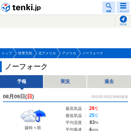
tenki.jp
検索
メニュー
現在地
トップ
世界天気
北アメリカ
アメリカ
ノーフォーク
ノーフォーク
予報
実況
過去
08月09日(
日
)
09日05:00(日本時)発表
29
最高気温
:
℃
25
最低気温
:
℃
83
平均湿度
:
%
曇時々雨
4
平均風速
:
m/s