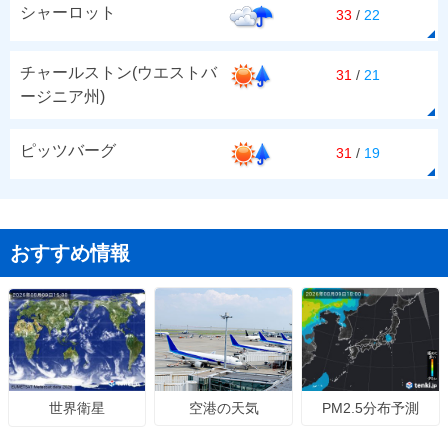
シャーロット
33
/
22
チャールストン(ウエストバ
31
/
21
ージニア州)
ピッツバーグ
31
/
19
おすすめ情報
空港の天気
PM2.5分布予測
世界衛星