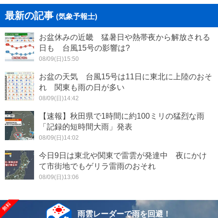
最新の記事
(気象予報士)
お盆休みの近畿 猛暑日や熱帯夜から解放される
日も 台風15号の影響は?
08/09(日)15:50
お盆の天気 台風15号は11日に東北に上陸のおそ
れ 関東も雨の日が多い
08/09(日)14:42
【速報】秋田県で1時間に約100ミリの猛烈な雨
「記録的短時間大雨」発表
08/09(日)14:02
今日9日は東北や関東で雷雲が発達中 夜にかけ
て市街地でもゲリラ雷雨のおそれ
08/09(日)13:06
雨雲レーダーで雨を回避！