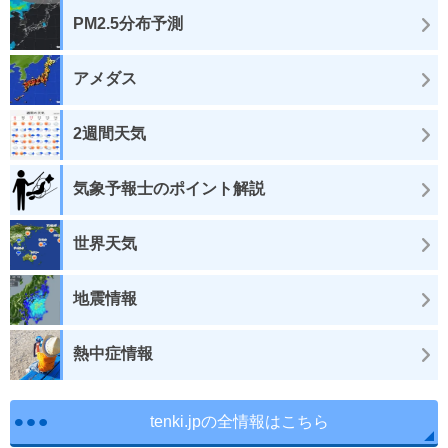
PM2.5分布予測
アメダス
2週間天気
気象予報士のポイント解説
世界天気
地震情報
熱中症情報
tenki.jpの全情報はこちら