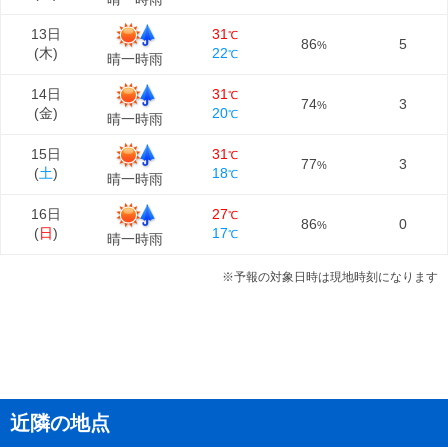
13日
31
℃
86
5
%
(
木
)
22
℃
晴一時雨
14日
31
℃
74
3
%
(
金
)
20
℃
晴一時雨
15日
31
℃
77
3
%
(
土
)
18
℃
晴一時雨
16日
27
℃
86
0
%
(
日
)
17
℃
晴一時雨
※予報の対象日時は現地時刻になります
近隣の地点