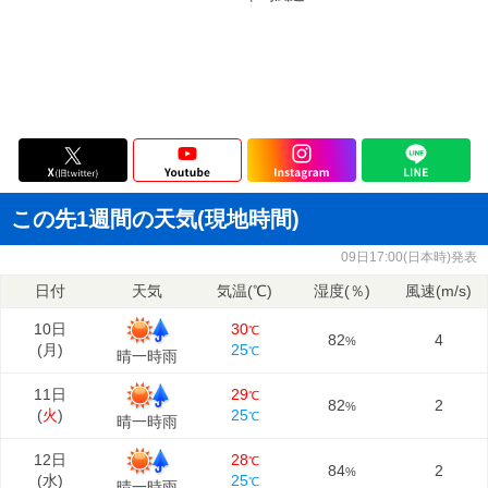
この先1週間の天気(現地時間)
09日17:00(日本時)発表
日付
天気
気温(℃)
湿度(％)
風速(m/s)
10日
30
℃
82
4
%
(
月
)
25
℃
晴一時雨
11日
29
℃
82
2
%
(
火
)
25
℃
晴一時雨
12日
28
℃
84
2
%
(
水
)
25
℃
晴一時雨