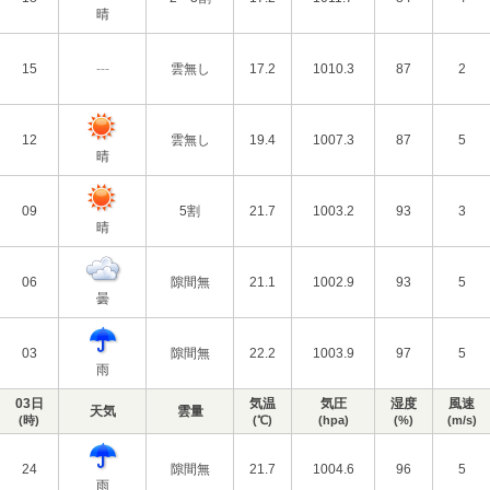
晴
15
---
雲無し
17.2
1010.3
87
2
12
雲無し
19.4
1007.3
87
5
晴
09
5割
21.7
1003.2
93
3
晴
06
隙間無
21.1
1002.9
93
5
曇
03
隙間無
22.2
1003.9
97
5
雨
03日
気温
気圧
湿度
風速
天気
雲量
(時)
(℃)
(hpa)
(%)
(m/s)
24
隙間無
21.7
1004.6
96
5
雨