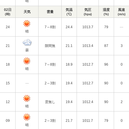
晴
02日
気温
気圧
湿度
風速
天気
雲量
(時)
(℃)
(hpa)
(%)
(m/s)
24
7～8割
24.4
1013.7
79
---
晴
21
隙間無
21.1
1013.4
87
3
曇
18
7～8割
18.9
1012.7
96
0
晴
15
---
2～3割
19.4
1012.7
90
0
12
雲無し
19.4
1012.4
90
2
晴
09
2～3割
21.7
1011.7
79
0
晴