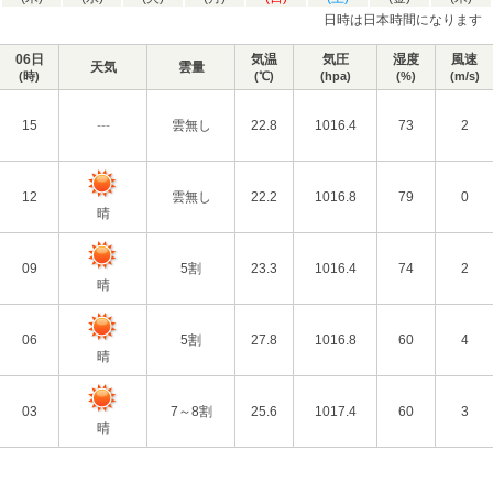
日時は日本時間になります
06日
気温
気圧
湿度
風速
天気
雲量
(時)
(℃)
(hpa)
(%)
(m/s)
15
---
雲無し
22.8
1016.4
73
2
12
雲無し
22.2
1016.8
79
0
晴
09
5割
23.3
1016.4
74
2
晴
06
5割
27.8
1016.8
60
4
晴
03
7～8割
25.6
1017.4
60
3
晴