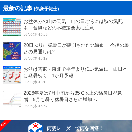
最新の記事
(気象予報士)
お盆休みの山の天気 山の日ごろには秋の気配
も 台風などの不確定要素に注意
08/06(木)16:38
20日ぶりに猛暑日が観測された北海道! 今後の暑
さの見通しは?
08/06(木)16:19
お盆は関東・東北で平年より低い気温に 西日本
は猛暑続く 1か月予報
08/06(木)16:11
2026年夏は7月中旬から35℃以上の猛暑日が急
増 8月も暑く猛暑日さらに増加へ
08/06(木)15:52
雨雲レーダーで雨を回避！