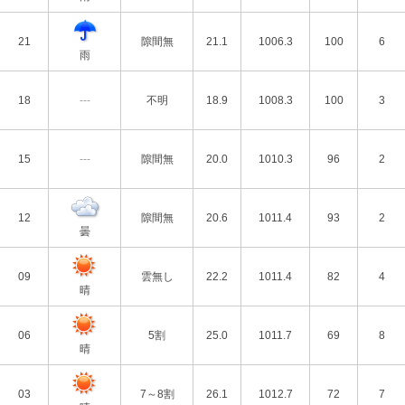
21
隙間無
21.1
1006.3
100
6
雨
18
---
不明
18.9
1008.3
100
3
15
---
隙間無
20.0
1010.3
96
2
12
隙間無
20.6
1011.4
93
2
曇
09
雲無し
22.2
1011.4
82
4
晴
06
5割
25.0
1011.7
69
8
晴
03
7～8割
26.1
1012.7
72
7