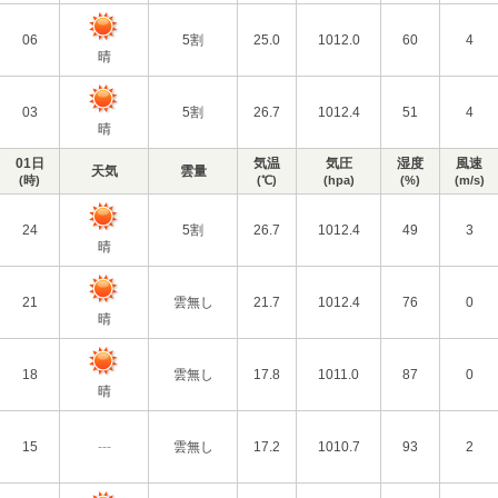
06
5割
25.0
1012.0
60
4
晴
03
5割
26.7
1012.4
51
4
晴
01日
気温
気圧
湿度
風速
天気
雲量
(時)
(℃)
(hpa)
(%)
(m/s)
24
5割
26.7
1012.4
49
3
晴
21
雲無し
21.7
1012.4
76
0
晴
18
雲無し
17.8
1011.0
87
0
晴
15
---
雲無し
17.2
1010.7
93
2