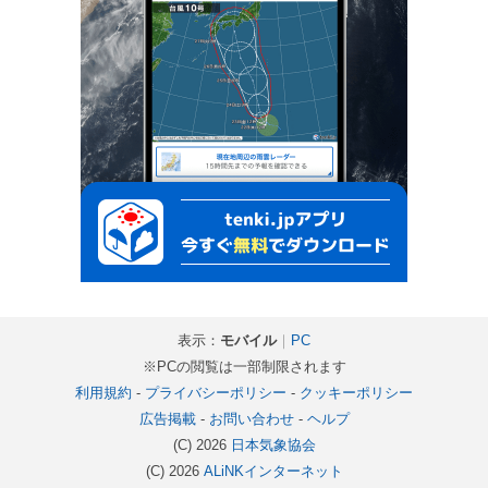
表示：
モバイル
｜
PC
※PCの閲覧は一部制限されます
利用規約
-
プライバシーポリシー
-
クッキーポリシー
広告掲載
-
お問い合わせ
-
ヘルプ
(C) 2026
日本気象協会
(C) 2026
ALiNKインターネット