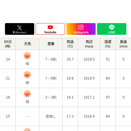
05日
気温
気圧
湿度
風速
天気
雲量
(時)
(℃)
(hpa)
(%)
(m/s)
24
7～8割
26.7
1018.5
51
0
晴
21
7～8割
18.9
1018.5
84
3
晴
18
2～3割
16.1
1017.1
87
0
晴
15
---
雲無し
17.2
1016.4
84
0