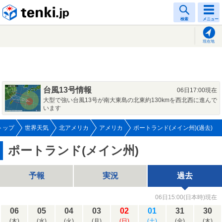
tenki.jp
検索
メニュー
現在地
台風13号情報
06日17:00現在
大型で強い台風13号が南大東島の北東約130kmを西北西に進んで
います
トップ
世界天気
北アメリカ
アメリカ
ポートランド(メイン州)(過去)
ポートランド(メイン州)
予報
実況
過去
06日15:00(日本時)現在
06
05
04
03
02
01
31
30
(木)
(水)
(火)
(月)
(日)
(土)
(金)
(木)