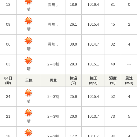
12
雲無し
18.9
1016.4
81
0
晴
09
雲無し
26.1
1015.4
45
2
晴
06
雲無し
30.0
1014.7
32
4
晴
03
2～3割
28.3
1015.1
40
---
晴
04日
気温
気圧
湿度
風速
天気
雲量
(時)
(℃)
(hpa)
(%)
(m/s)
24
2～3割
25.6
1015.4
52
4
晴
21
2～3割
20.0
1013.7
73
5
晴
18
2～3割
17.2
1011.7
84
4