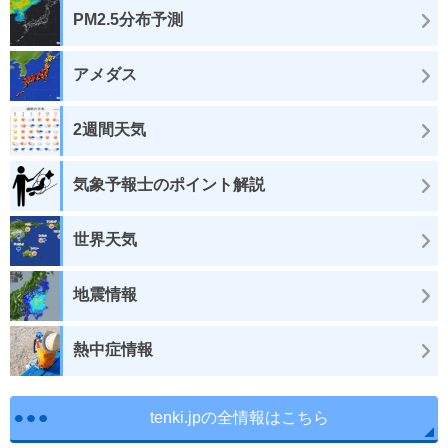
PM2.5分布予測
アメダス
2週間天気
気象予報士のポイント解説
世界天気
地震情報
熱中症情報
tenki.jpの全情報はこちら