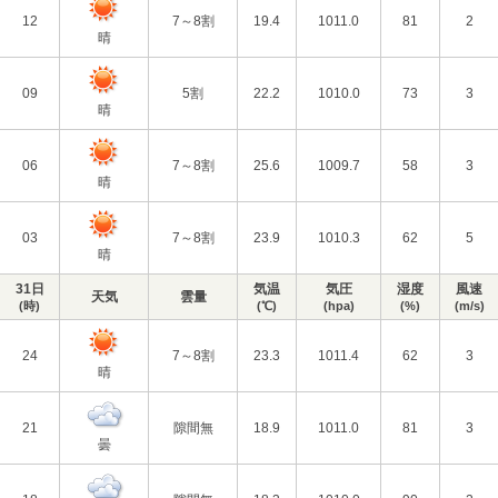
12
7～8割
19.4
1011.0
81
2
晴
09
5割
22.2
1010.0
73
3
晴
06
7～8割
25.6
1009.7
58
3
晴
03
7～8割
23.9
1010.3
62
5
晴
31日
気温
気圧
湿度
風速
天気
雲量
(時)
(℃)
(hpa)
(%)
(m/s)
24
7～8割
23.3
1011.4
62
3
晴
21
隙間無
18.9
1011.0
81
3
曇