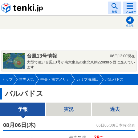
tenki.jp
検索
メニュー
現在地
台風13号情報
06日12:00現在
大型で強い台風13号が南大東島の東北東約220kmを西に進んでい
ます
トップ
世界天気
中央・南アメリカ
カリブ海周辺
バルバドス
バルバドス
予報
実況
過去
08月06日(
木
)
06日05:00(日本時)発表
29
最高気温
:
℃