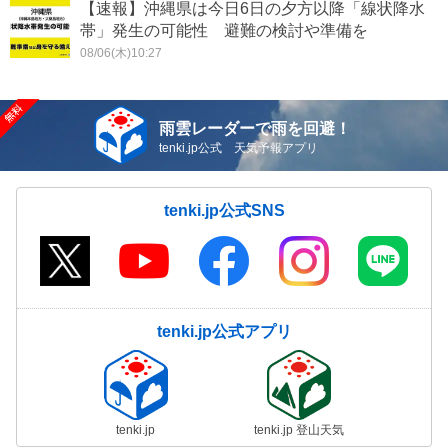
【速報】沖縄県は今日6日の夕方以降「線状降水
帯」発生の可能性 避難の検討や準備を
08/06(木)10:27
雨雲レーダーで雨を回避！
tenki.jp公式 天気予報アプリ
tenki.jp公式SNS
tenki.jp公式アプリ
tenki.jp
tenki.jp 登山天気