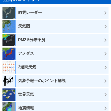
雨雲レーダー
天気図
PM2.5分布予測
アメダス
2週間天気
気象予報士のポイント解説
世界天気
地震情報