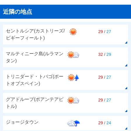
近隣の地点
セントルシア(カストリーズ/
29
/
27
ビギーフィールト)
マルティニーク島(ルラマン
32
/
29
タン)
トリニダード・トバゴ(ポー
29
/
27
トオブスペイン)
グアドループ(ポアンテアピ
29
/
27
トル)
ジョージタウン
29
/
24