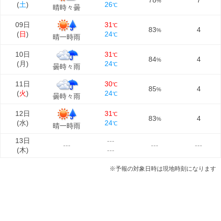
78
7
%
(
土
)
26
℃
晴時々曇
09日
31
℃
83
4
%
(
日
)
24
℃
晴一時雨
10日
31
℃
84
4
%
(
月
)
24
℃
曇時々雨
11日
30
℃
85
4
%
(
火
)
24
℃
曇時々雨
12日
31
℃
83
4
%
(
水
)
24
℃
晴一時雨
13日
---
---
---
---
(
木
)
---
※予報の対象日時は現地時刻になります