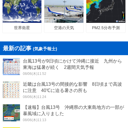
空港の天気
PM2.5分布予測
世界衛星
最新の記事
(気象予報士)
台風13号が9日頃にかけて沖縄に接近 九州から
東海は猛暑が続く 2週間天気予報
08/06(木)11:52
近畿は台風13号の間接的な影響 8日頃まで高波
に注意 40℃に迫る暑さの所も
08/06(木)11:24
【速報】台風13号 沖縄県の大東島地方の一部が
暴風域に入りました
08/06(木)11:13