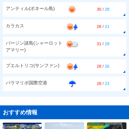
アンティル(ボネール島)
30
/
28
カラカス
28
/
21
バージン諸島(シャーロット
31
/
28
アマリー)
プエルトリコ(サンファン)
28
/
26
パラマリボ国際空港
28
/
23
おすすめ情報