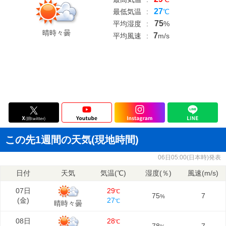
27
最低気温
:
℃
75
平均湿度
:
%
晴時々曇
7
平均風速
:
m/s
この先1週間の天気(現地時間)
06日05:00(日本時)発表
日付
天気
気温(℃)
湿度(％)
風速(m/s)
07日
29
℃
75
7
%
(
金
)
27
℃
晴時々曇
08日
28
℃