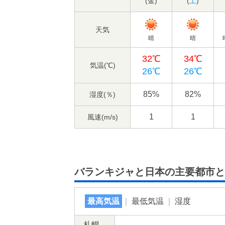
(
金
)
(
土
)
天気
晴
晴
32℃
34℃
気温(℃)
26℃
26℃
85%
82%
湿度(％)
1
1
風速(m/s)
バランキジャと日本の主要都市と
最高気温
｜
最低気温
｜
湿度
札幌