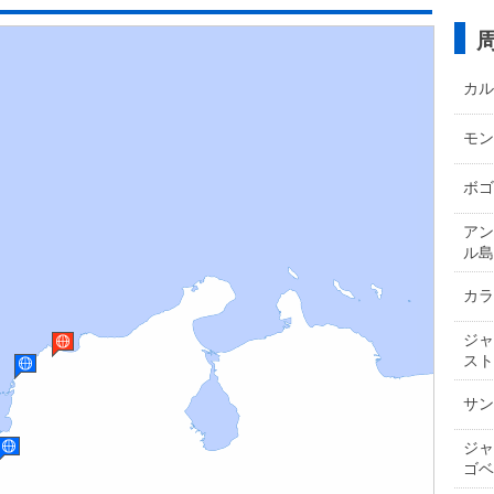
カル
モン
ボゴ
アン
ル島
カラ
ジャ
ストン
サン
ジャ
ゴベイ