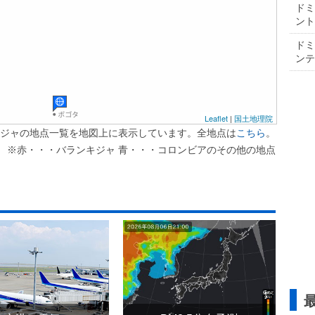
ドミ
ントド
ドミ
ンティ
Leaflet
|
国土地理院
ジャの地点一覧を地図上に表示しています。全地点は
こちら
。
※赤・・・バランキジャ 青・・・コロンビアのその他の地点