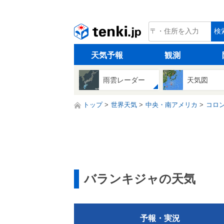
tenki.jp
検
天気予報
観測
雨雲レーダー
天気図
トップ
世界天気
中央・南アメリカ
コロ
バランキジャの天気
予報・実況