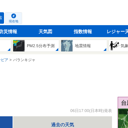
索
現在地
防災情報
天気図
指数情報
レジャー
PM2.5分布予測
地震情報
気
ンビア
バランキジャ
台
06日17:00(日本時)発表
過去の天気