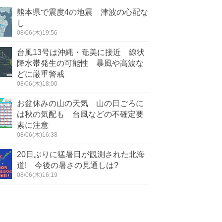
熊本県で震度4の地震 津波の心配な
し
08/06(木)19:56
台風13号は沖縄・奄美に接近 線状
降水帯発生の可能性 暴風や高波な
どに厳重警戒
08/06(木)18:00
お盆休みの山の天気 山の日ごろに
は秋の気配も 台風などの不確定要
素に注意
08/06(木)16:38
20日ぶりに猛暑日が観測された北海
道! 今後の暑さの見通しは?
08/06(木)16:19