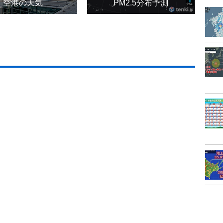
空港の天気
PM2.5分布予測