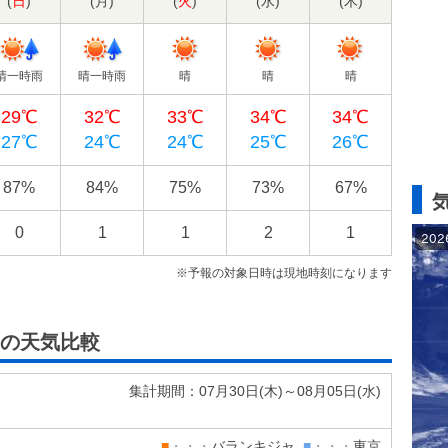
(
日
)
(
月
)
(
火
)
(
水
)
(
木
)
晴一時雨
晴一時雨
晴
晴
晴
29℃
32℃
33℃
34℃
34℃
27℃
24℃
24℃
25℃
26℃
87%
84%
75%
73%
67%
0
1
1
2
1
※予報の対象日時は現地時刻になります
の天気比較
集計期間：07月30日(
木
)～08月05日(
水
)
■
・・・
バランキジャ
■
・・・
東京