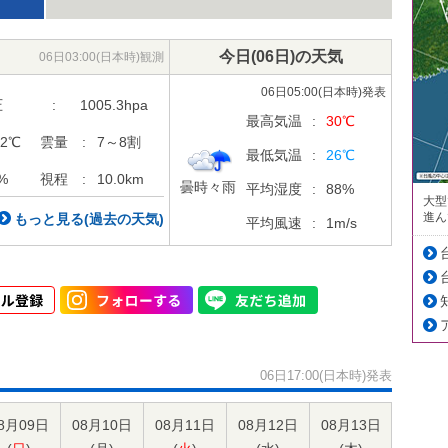
今日
(06日)
の天気
06日03:00(日本時)観測
06日05:00(日本時)発表
圧
:
1005.3
hpa
最高気温
:
30
℃
.2
℃
雲量
:
7～8割
最低気温
:
26
℃
%
視程
:
10.0km
曇時々雨
平均湿度
:
88
%
大型
進ん
もっと見る(過去の天気)
平均風速
:
1
m/s
06日17:00(日本時)発表
8月09日
08月10日
08月11日
08月12日
08月13日