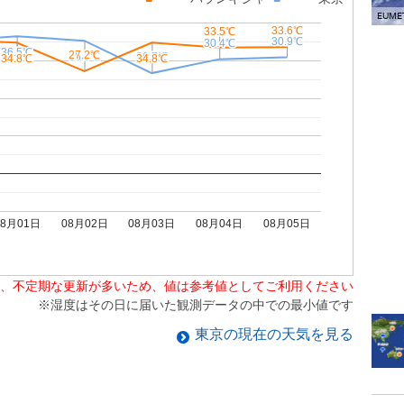
33.6℃
33.6℃
33.5℃
33.5℃
30.9℃
30.9℃
30.4℃
30.4℃
36.5℃
36.5℃
27.2℃
27.2℃
26.7℃
26.7℃
35.3℃
35.3℃
34.8℃
34.8℃
34.8℃
34.8℃
08月01日
08月02日
08月03日
08月04日
08月05日
、不定期な更新が多いため、値は参考値としてご利用ください
※湿度はその日に届いた観測データの中での最小値です
東京
の現在の天気を見る