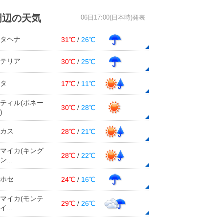
周辺の天気
06日17:00(日本時)発表
タヘナ
31℃
/
26℃
テリア
30℃
/
25℃
タ
17℃
/
11℃
ティル(ボネー
30℃
/
28℃
)
カス
28℃
/
21℃
マイカ(キング
28℃
/
22℃
...
ホセ
24℃
/
16℃
マイカ(モンテ
29℃
/
26℃
...