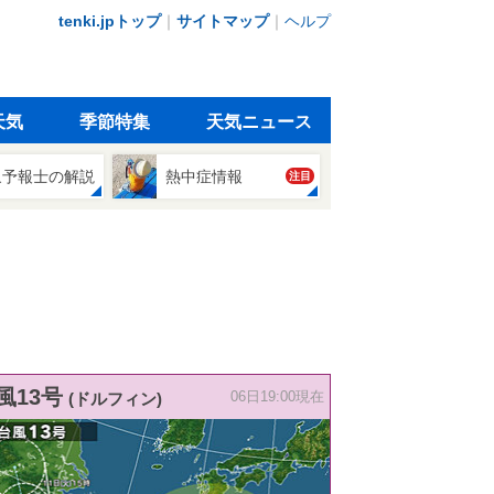
tenki.jpトップ
｜
サイトマップ
｜
ヘルプ
天気
季節特集
天気ニュース
象予報士の解説
熱中症情報
注目
風13号
(ドルフィン)
06日19:00現在