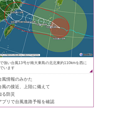
で強い台風13号が南大東島の北北東約110kmを西に
でいます
台風情報のみかた
台風の接近、上陸に備えて
知る防災
アプリで台風進路予報を確認