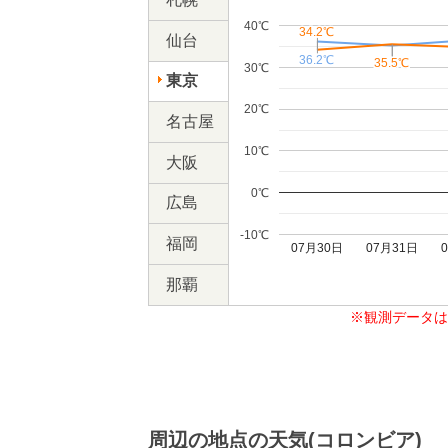
40℃
34.2℃
34.2℃
仙台
36.2℃
36.2℃
35.5℃
35.5℃
35.2℃
35.2℃
30℃
東京
20℃
名古屋
10℃
大阪
0℃
広島
-10℃
福岡
07月30日
07月31日
那覇
※観測データは
周辺の地点の天気(コロンビア)