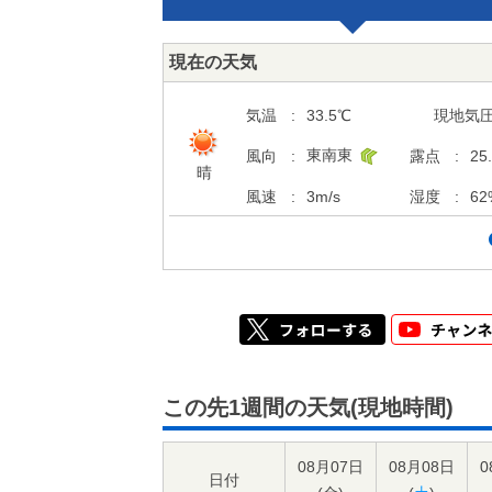
現在の天気
気温
:
33.5
℃
現地気
東南東
風向
:
露点
:
25
晴
風速
:
3
m/s
湿度
:
62
この先1週間の天気(現地時間)
08月07日
08月08日
0
日付