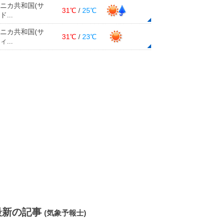
ニカ共和国(サ
31℃
/
25℃
...
ニカ共和国(サ
31℃
/
23℃
...
最新の記事
(気象予報士)