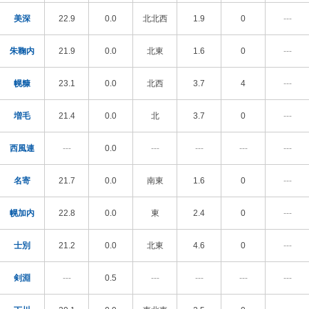
美深
22.9
0.0
北北西
1.9
0
---
朱鞠内
21.9
0.0
北東
1.6
0
---
幌糠
23.1
0.0
北西
3.7
4
---
増毛
21.4
0.0
北
3.7
0
---
西風連
---
0.0
---
---
---
---
名寄
21.7
0.0
南東
1.6
0
---
幌加内
22.8
0.0
東
2.4
0
---
士別
21.2
0.0
北東
4.6
0
---
剣淵
---
0.5
---
---
---
---