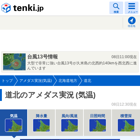
tenki.jp
検索
メニュー
現在地
台風13号情報
08日11:00現在
大型で非常に強い台風13号が久米島の北西約140kmを西北西に進
んでいます
トップ
アメダス実況(気温)
北海道地方
道北
道北のアメダス実況
(気温)
08日12:30現在
気温
降水量
風向/風速
日照時間
積雪深