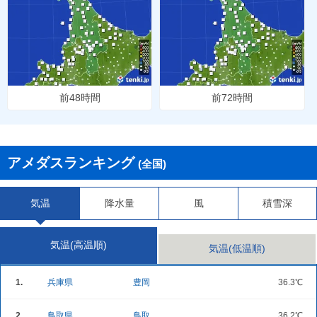
前48時間
前72時間
アメダスランキング
(全国)
気温
降水量
風
積雪深
気温(高温順)
気温(低温順)
1.
兵庫県
豊岡
36.3℃
2.
鳥取県
鳥取
36.2℃