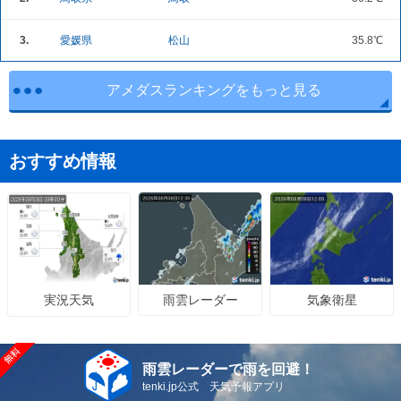
3.
愛媛県
松山
35.8℃
アメダスランキングをもっと見る
おすすめ情報
雨雲レーダー
気象衛星
実況天気
雨雲レーダーで雨を回避！
tenki.jp公式 天気予報アプリ