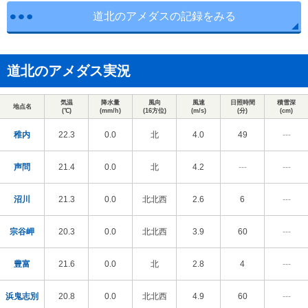
道北のアメダスの記録をみる
道北のアメダス実況
気温
降水量
風向
風速
日照時間
積雪深
地点名
(℃)
(mm/h)
(16方位)
(m/s)
(分)
(cm)
稚内
22.3
0.0
北
4.0
49
---
声問
21.4
0.0
北
4.2
---
---
沼川
21.3
0.0
北北西
2.6
6
---
宗谷岬
20.3
0.0
北北西
3.9
60
---
豊富
21.6
0.0
北
2.8
4
---
浜鬼志別
20.8
0.0
北北西
4.9
60
---