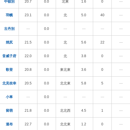
中頓別
20.7
0.0
北東
1.6
0
---
羽幌
23.1
0.0
北
5.0
40
---
古丹別
---
0.0
---
---
---
---
焼尻
21.5
0.0
北
5.6
22
---
音威子府
22.0
0.0
北
3.8
0
---
歌登
20.8
0.0
東北東
3.6
0
---
北見枝幸
20.5
0.0
北北東
5.8
5
---
小車
---
0.0
---
---
---
---
留萌
21.8
0.0
北北西
4.5
1
---
達布
22.7
0.0
北北東
1.2
0
---