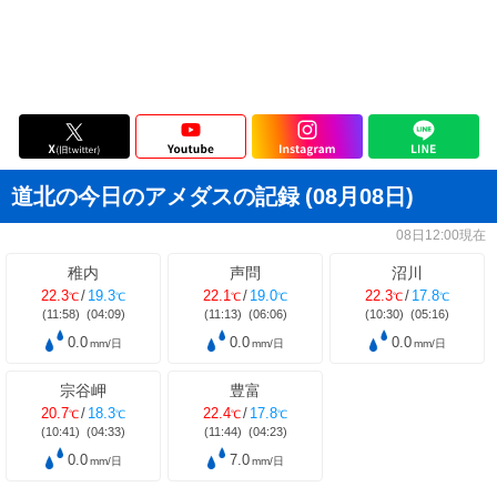
道北の今日のアメダスの記録
(08月08日)
08日12:00現在
稚内
声問
沼川
22.3
/
19.3
22.1
/
19.0
22.3
/
17.8
℃
℃
℃
℃
℃
℃
(11:58)
(04:09)
(11:13)
(06:06)
(10:30)
(05:16)
0.0
0.0
0.0
mm/日
mm/日
mm/日
宗谷岬
豊富
20.7
/
18.3
22.4
/
17.8
℃
℃
℃
℃
(10:41)
(04:33)
(11:44)
(04:23)
0.0
7.0
mm/日
mm/日