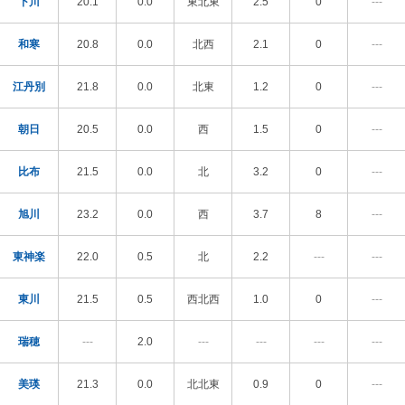
下川
20.1
0.0
東北東
2.5
0
---
和寒
20.8
0.0
北西
2.1
0
---
江丹別
21.8
0.0
北東
1.2
0
---
朝日
20.5
0.0
西
1.5
0
---
比布
21.5
0.0
北
3.2
0
---
旭川
23.2
0.0
西
3.7
8
---
東神楽
22.0
0.5
北
2.2
---
---
東川
21.5
0.5
西北西
1.0
0
---
瑞穂
---
2.0
---
---
---
---
美瑛
21.3
0.0
北北東
0.9
0
---