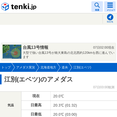
tenki.jp
検索
メニュー
現在地
台風13号情報
07日02:00現在
大型で強い台風13号が南大東島の北北西約120kmを西に進んでい
ます
トップ
アメダス実況
北海道地方
道央
江別(エベツ)
江別(エベツ)のアメダス
07日03:00観測
現在
20.0℃
日最高
20.3℃ (01:32)
気温
日最低
20.0℃ (03:00)