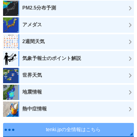
PM2.5分布予測
アメダス
2週間天気
気象予報士のポイント解説
世界天気
地震情報
熱中症情報
tenki.jpの全情報はこちら