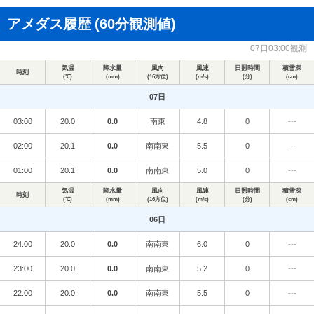
アメダス履歴
(60分観測値)
07日03:00観測
気温
降水量
風向
風速
日照時間
積雪深
時刻
(℃)
(mm)
(16方位)
(m/s)
(分)
(cm)
07日
03:00
20.0
0.0
南東
4.8
0
---
02:00
20.1
0.0
南南東
5.5
0
---
01:00
20.1
0.0
南南東
5.0
0
---
気温
降水量
風向
風速
日照時間
積雪深
時刻
(℃)
(mm)
(16方位)
(m/s)
(分)
(cm)
06日
24:00
20.0
0.0
南南東
6.0
0
---
23:00
20.0
0.0
南南東
5.2
0
---
22:00
20.0
0.0
南南東
5.5
0
---