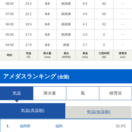
08:00
23.4
0.0
南南東
6.5
60
---
07:00
22.2
0.0
南南東
4.0
60
---
06:00
19.5
0.0
南南東
4.1
52
---
05:00
17.4
0.0
南南東
2.0
0
---
04:00
17.8
0.0
南東
3.7
0
---
気温
降水量
風向
風速
日照時間
積雪深
時刻
(℃)
(mm)
(16方位)
(m/s)
(分)
(cm)
アメダスランキング
(全国)
気温
降水量
風
積雪深
気温(高温順)
気温(低温順)
1.
福岡県
福岡
31.0℃