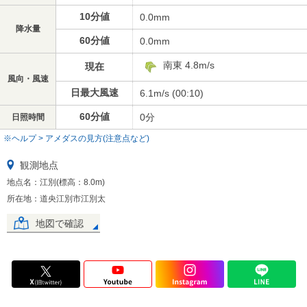
10分値
0.0mm
降水量
60分値
0.0mm
南東 4.8m/s
現在
風向・風速
日最大風速
6.1m/s (00:10)
60分値
0分
日照時間
※ヘルプ > アメダスの見方(注意点など)
観測地点
地点名：江別(標高：8.0m)
所在地：道央江別市江別太
地図で確認