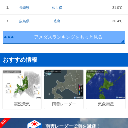
1.
長崎県
佐世保
31.0℃
3.
広島県
広島
30.4℃
アメダスランキングをもっと見る
おすすめ情報
雨雲レーダー
気象衛星
実況天気
雨雲レーダーで雨を回避！