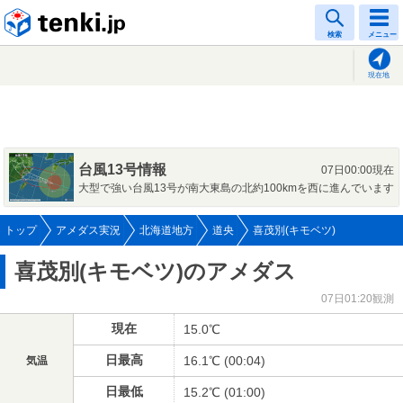
tenki.jp
検索
メニュー
現在地
台風13号情報
07日00:00現在
大型で強い台風13号が南大東島の北約100kmを西に進んでいます
トップ
アメダス実況
北海道地方
道央
喜茂別(キモベツ)
喜茂別(キモベツ)のアメダス
07日01:20観測
現在
15.0℃
日最高
16.1℃ (00:04)
気温
日最低
15.2℃ (01:00)