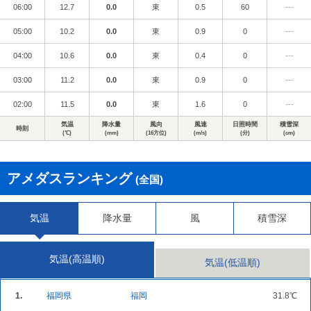
06:00
12.7
0.0
東
0.5
60
---
05:00
10.2
0.0
東
0.9
0
---
04:00
10.6
0.0
東
0.4
0
---
03:00
11.2
0.0
東
0.9
0
---
02:00
11.5
0.0
東
1.6
0
---
気温
降水量
風向
風速
日照時間
積雪深
時刻
(℃)
(mm)
(16方位)
(m/s)
(分)
(cm)
アメダスランキング
(全国)
気温
降水量
風
積雪深
気温(高温順)
気温(低温順)
1.
福岡県
福岡
31.8℃