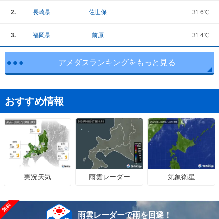
2.
長崎県
佐世保
31.6℃
3.
福岡県
前原
31.4℃
アメダスランキングをもっと見る
おすすめ情報
雨雲レーダー
気象衛星
実況天気
雨雲レーダーで雨を回避！