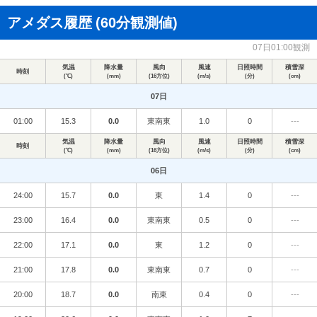
アメダス履歴
(60分観測値)
07日01:00観測
気温
降水量
風向
風速
日照時間
積雪深
時刻
(℃)
(mm)
(16方位)
(m/s)
(分)
(cm)
07日
01:00
15.3
0.0
東南東
1.0
0
---
気温
降水量
風向
風速
日照時間
積雪深
時刻
(℃)
(mm)
(16方位)
(m/s)
(分)
(cm)
06日
24:00
15.7
0.0
東
1.4
0
---
23:00
16.4
0.0
東南東
0.5
0
---
22:00
17.1
0.0
東
1.2
0
---
21:00
17.8
0.0
東南東
0.7
0
---
20:00
18.7
0.0
南東
0.4
0
---