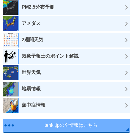
PM2.5分布予測
アメダス
2週間天気
気象予報士のポイント解説
世界天気
地震情報
熱中症情報
tenki.jpの全情報はこちら