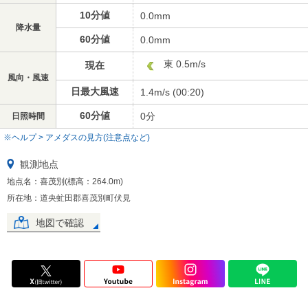
10分値
0.0mm
降水量
60分値
0.0mm
東 0.5m/s
現在
風向・風速
日最大風速
1.4m/s (00:20)
60分値
0分
日照時間
※ヘルプ > アメダスの見方(注意点など)
観測地点
地点名：喜茂別(標高：264.0m)
所在地：道央虻田郡喜茂別町伏見
地図で確認