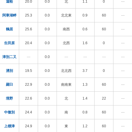
遠軽
20.0
0.0
北
1.1
0
---
阿寒湖畔
25.3
0.0
北北東
0.9
60
---
鶴居
25.6
0.0
南西
0.6
60
---
生田原
20.4
0.0
北西
1.6
0
---
津別二又
---
0.0
---
---
---
---
湧別
19.5
0.0
北北西
3.7
0
---
羅臼
22.9
0.0
南南東
1.3
60
---
境野
22.6
0.0
北
1.4
22
---
中徹別
24.4
0.0
南
0.8
60
---
上標津
24.9
0.0
東
1.2
60
---