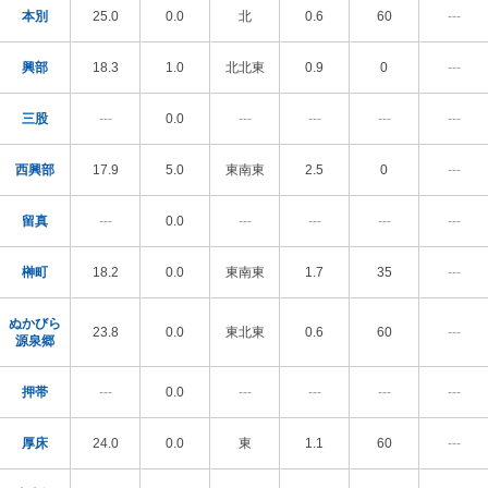
本別
25.0
0.0
北
0.6
60
---
興部
18.3
1.0
北北東
0.9
0
---
三股
---
0.0
---
---
---
---
西興部
17.9
5.0
東南東
2.5
0
---
留真
---
0.0
---
---
---
---
榊町
18.2
0.0
東南東
1.7
35
---
ぬかびら
23.8
0.0
東北東
0.6
60
---
源泉郷
押帯
---
0.0
---
---
---
---
厚床
24.0
0.0
東
1.1
60
---