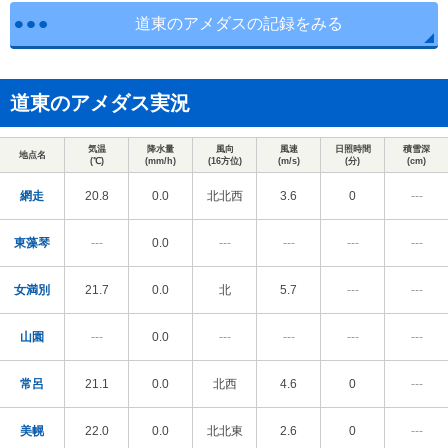
道東のアメダスの記録をみる
道東のアメダス実況
気温
降水量
風向
風速
日照時間
積雪深
地点名
(℃)
(mm/h)
(16方位)
(m/s)
(分)
(cm)
網走
20.8
0.0
北北西
3.6
0
---
東藻琴
---
0.0
---
---
---
---
女満別
21.7
0.0
北
5.7
---
---
山園
---
0.0
---
---
---
---
常呂
21.1
0.0
北西
4.6
0
---
美幌
22.0
0.0
北北東
2.6
0
---