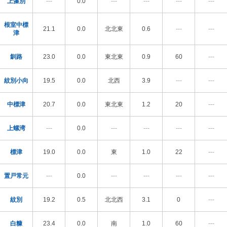
上藻別
---
0.0
---
---
---
---
根室中標
21.1
0.0
北北東
0.6
---
---
津
釧路
23.0
0.0
東北東
0.9
60
---
紋別小向
19.5
0.0
北西
3.9
---
---
中標津
20.7
0.0
東北東
1.2
20
---
上螺湾
---
0.0
---
---
---
---
標津
19.0
0.0
東
1.0
22
---
置戸常元
---
0.0
---
---
---
---
紋別
19.2
0.5
北北西
3.1
0
---
白糠
23.4
0.0
南
1.0
60
---