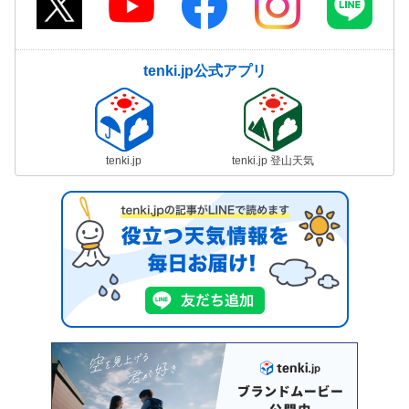
tenki.jp公式アプリ
tenki.jp
tenki.jp 登山天気