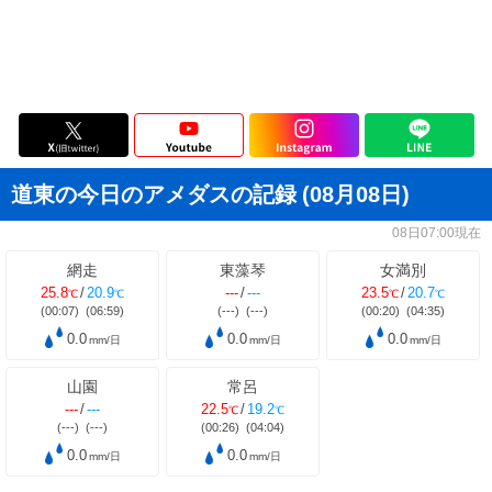
道東の今日のアメダスの記録
(08月08日)
08日07:00現在
網走
東藻琴
女満別
25.8
/
20.9
---
/
---
23.5
/
20.7
℃
℃
℃
℃
(00:07)
(06:59)
(---)
(---)
(00:20)
(04:35)
0.0
0.0
0.0
mm/日
mm/日
mm/日
山園
常呂
---
/
---
22.5
/
19.2
℃
℃
(---)
(---)
(00:26)
(04:04)
0.0
0.0
mm/日
mm/日