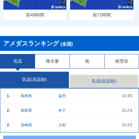
前48時間
前72時間
アメダスランキング
(全国)
気温
降水量
風
積雪深
気温(高温順)
気温(低温順)
1.
島根県
益田
31.4℃
2.
鳥取県
米子
31.2℃
2.
長崎県
大村
31.2℃