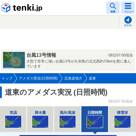
tenki.jp
検索
メニュー
現在地
台風13号情報
08日07:00現在
大型で非常に強い台風13号が久米島の北北西約70kmを西に進ん
でいます
トップ
アメダス実況(日照時間)
北海道地方
道東
道東のアメダス実況
(日照時間)
08日07:50現在
気温
降水量
風向/風速
日照時間
積雪深