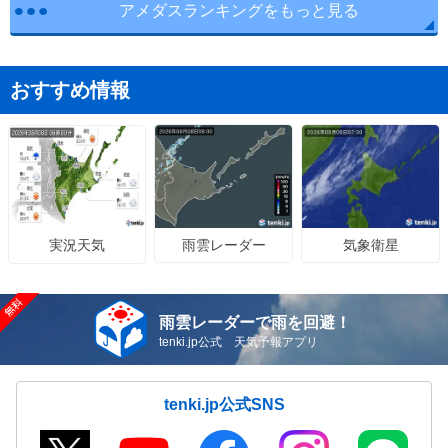
アメダスランキングをもっと見る
おすすめ情報
雨雲レーダー
気象衛星
実況天気
雨雲レーダーで雨を回避！
tenki.jp公式 天気予報アプリ
tenki.jp公式SNS