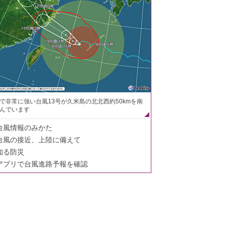
で非常に強い台風13号が久米島の北北西約50kmを南
んでいます
台風情報のみかた
台風の接近、上陸に備えて
知る防災
アプリで台風進路予報を確認