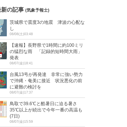
最新の記事
(気象予報士)
茨城県で震度3の地震 津波の心配な
し
08/08(土)03:48
【速報】長野県で1時間に約100ミリ
の猛烈な雨 「記録的短時間大雨」
発表
08/07(金)18:41
台風13号が再発達 非常に強い勢力
で沖縄・奄美に接近 状況悪化の前
に避難の検討を
08/07(金)17:37
鳥取で39.6℃と酷暑日に迫る暑さ
35℃以上が続出で今年一番の高温も
(7日)
08/07(金)15:59