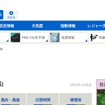
索
現在地
防災情報
天気図
指数情報
レジャー
PM2.5分布予測
地震情報
気
南
)
台
08日05:40現在
風向・風速
日照時間
積雪深