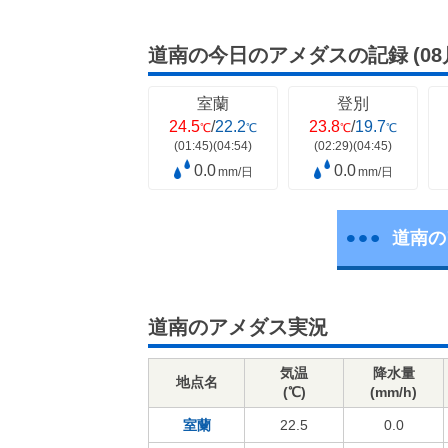
道南の今日のアメダスの記録
(0
室蘭
登別
24.5
/
22.2
23.8
/
19.7
℃
℃
℃
℃
(01:45)
(04:54)
(02:29)
(04:45)
0.0
0.0
mm/日
mm/日
道南の
道南のアメダス実況
気温
降水量
地点名
(℃)
(mm/h)
室蘭
22.5
0.0