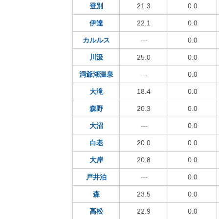
登別
21.3
0.0
伊達
22.1
0.0
カルルス
---
0.0
川汲
25.0
0.0
洞爺湖温泉
---
0.0
大滝
18.4
0.0
森野
20.3
0.0
大沼
---
0.0
白老
20.0
0.0
大岸
20.8
0.0
戸井泊
---
0.0
森
23.5
0.0
高松
22.9
0.0