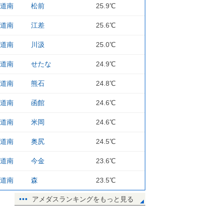
道南
松前
25.9℃
道南
江差
25.6℃
道南
川汲
25.0℃
道南
せたな
24.9℃
道南
熊石
24.8℃
道南
函館
24.6℃
道南
米岡
24.6℃
道南
奥尻
24.5℃
道南
今金
23.6℃
道南
森
23.5℃
アメダスランキングをもっと見る