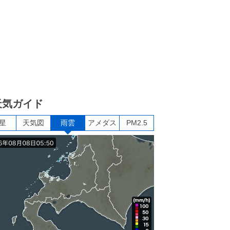
天気ガイド
星
天気図
雨雲
アメダス
PM2.5