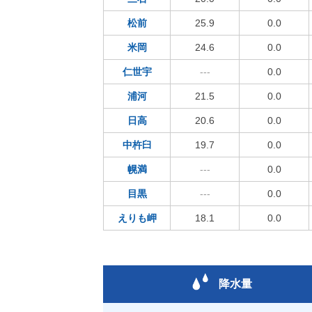
松前
25.9
0.0
米岡
24.6
0.0
仁世宇
---
0.0
浦河
21.5
0.0
日高
20.6
0.0
中杵臼
19.7
0.0
幌満
---
0.0
目黒
---
0.0
えりも岬
18.1
0.0
降水量