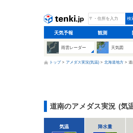
tenki.jp
検
天気予報
観測
雨雲レーダー
天気図
トップ
アメダス実況(気温)
北海道地方
道
道南のアメダス実況
(気温
気温
降水量