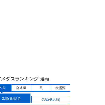
アメダスランキング
(道南)
気温
降水量
風
積雪深
気温(高温順)
気温(低温順)