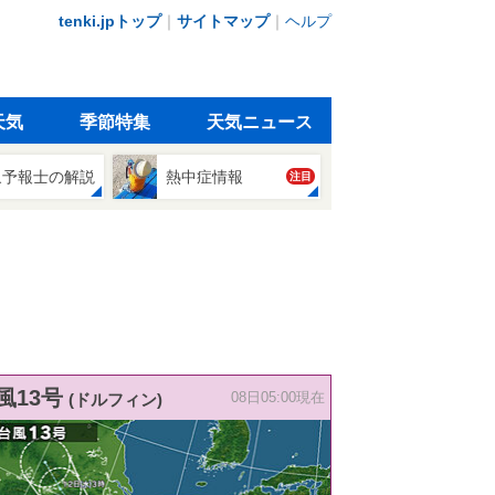
tenki.jpトップ
｜
サイトマップ
｜
ヘルプ
天気
季節特集
天気ニュース
象予報士の解説
熱中症情報
注目
風13号
(ドルフィン)
08日05:00現在