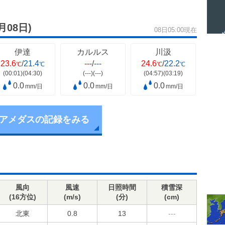
8月08日)
08日05:00現在
伊達
カルルス
川汲
23.6
/
21.4
---
/
---
24.6
/
22.2
℃
℃
℃
℃
(00:01)
(04:30)
(---)
(---)
(04:57)
(03:19)
0.0
0.0
0.0
mm/日
mm/日
mm/日
アメダスの記録をみる
風向
風速
日照時間
積雪深
(16方位)
(m/s)
(分)
(cm)
北東
0.8
13
---