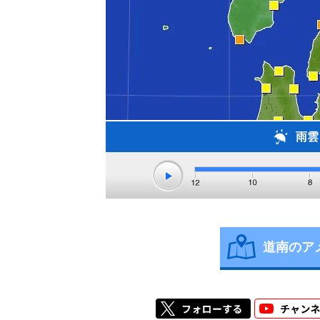
雨雲
道南のア