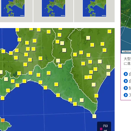
大型
に進