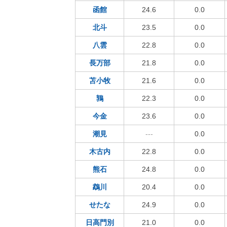
函館
24.6
0.0
北斗
23.5
0.0
八雲
22.8
0.0
長万部
21.8
0.0
苫小牧
21.6
0.0
鶉
22.3
0.0
今金
23.6
0.0
潮見
---
0.0
木古内
22.8
0.0
熊石
24.8
0.0
鵡川
20.4
0.0
せたな
24.9
0.0
日高門別
21.0
0.0