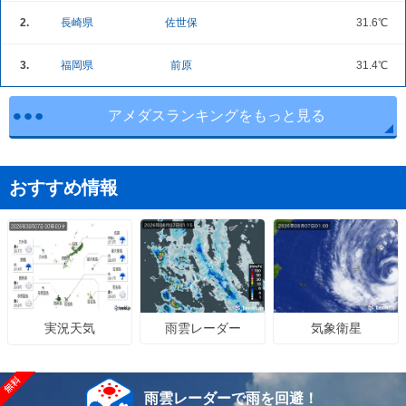
2.
長崎県
佐世保
31.6℃
3.
福岡県
前原
31.4℃
アメダスランキングをもっと見る
おすすめ情報
雨雲レーダー
気象衛星
実況天気
雨雲レーダーで雨を回避！