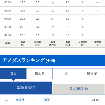
06:00
27.0
0.0
北
9.0
0
---
05:00
26.9
0.0
北
8.1
0
---
04:00
26.8
0.0
北
8.0
0
---
03:00
26.8
0.0
北
6.9
0
---
02:00
27.0
0.0
北
6.6
0
---
気温
降水量
風向
風速
日照時間
積雪深
時刻
(℃)
(mm)
(16方位)
(m/s)
(分)
(cm)
アメダスランキング
(全国)
気温
降水量
風
積雪深
気温(高温順)
気温(低温順)
1.
福岡県
福岡
31.8℃