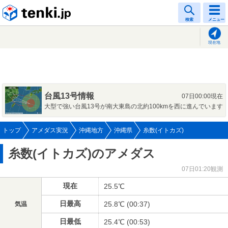
tenki.jp
検索
メニュー
現在地
台風13号情報
07日00:00現在
大型で強い台風13号が南大東島の北約100kmを西に進んでいます
トップ
アメダス実況
沖縄地方
沖縄県
糸数(イトカズ)
糸数(イトカズ)のアメダス
07日01:20観測
現在
25.5℃
日最高
25.8℃ (00:37)
気温
日最低
25.4℃ (00:53)