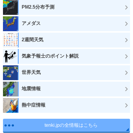
PM2.5分布予測
アメダス
2週間天気
気象予報士のポイント解説
世界天気
地震情報
熱中症情報
tenki.jpの全情報はこちら