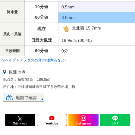
10分値
0.5mm
降水量
60分値
3.0mm
北北西 15.7m/s
現在
風向・風速
日最大風速
16.9m/s (00:40)
60分値
0分
日照時間
※ヘルプ > アメダスの見方(注意点など)
観測地点
地点名：糸数(標高：186.0m)
所在地：沖縄県南城市玉城字糸数西赤津川原
地図で確認