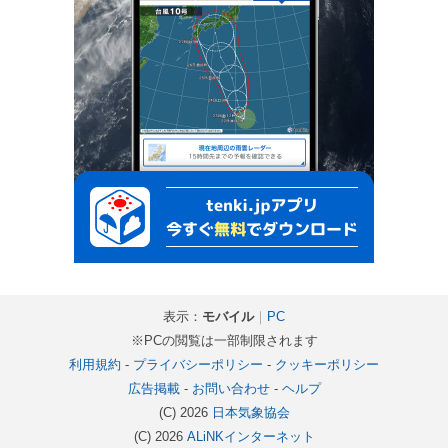
表示：
モバイル
｜
PC
※PCの閲覧は一部制限されます
利用規約
-
プライバシーポリシー
-
クッキーポリシー
広告掲載
-
お問い合わせ
-
ヘルプ
(C) 2026
日本気象協会
(C) 2026
ALiNKインターネット