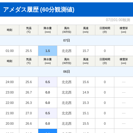
アメダス履歴
(60分観測値)
07日01:00観測
気温
降水量
風向
風速
日照時間
積雪深
時刻
(℃)
(mm)
(16方位)
(m/s)
(分)
(cm)
07日
01:00
25.5
1.5
北北西
15.7
0
---
気温
降水量
風向
風速
日照時間
積雪深
時刻
(℃)
(mm)
(16方位)
(m/s)
(分)
(cm)
06日
24:00
25.6
0.5
北北西
15.6
0
---
23:00
26.7
0.0
北北西
14.9
0
---
22:00
26.3
0.0
北北西
15.3
0
---
21:00
27.0
0.5
北北西
15.1
0
---
20:00
26.6
0.0
北北西
15.5
0
---