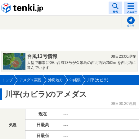
tenki.jp
検索
メニュー
現在地
台風13号情報
08日23:00現在
大型で非常に強い台風13号が久米島の西北西約250kmを西北西に
進んでいます
トップ
アメダス実況
沖縄地方
沖縄県
川平(カビラ)
川平(カビラ)のアメダス
09日00:20観測
現在
---
日最高
---
気温
日最低
---