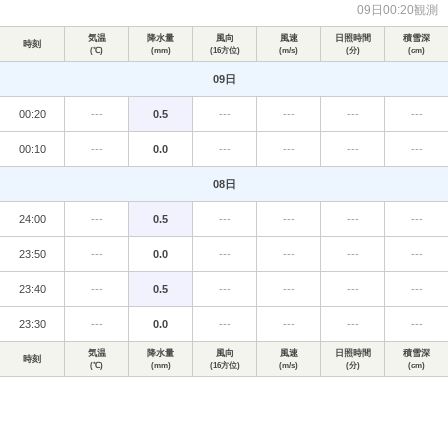
09日00:20観測
気温
降水量
風向
風速
日照時間
積雪深
時刻
(℃)
(mm)
(16方位)
(m/s)
(分)
(cm)
09日
00:20
---
0.5
---
---
---
---
00:10
---
0.0
---
---
---
---
08日
24:00
---
0.5
---
---
---
---
23:50
---
0.0
---
---
---
---
23:40
---
0.5
---
---
---
---
23:30
---
0.0
---
---
---
---
気温
降水量
風向
風速
日照時間
積雪深
時刻
(℃)
(mm)
(16方位)
(m/s)
(分)
(cm)