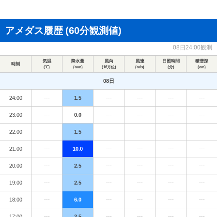
アメダス履歴
(60分観測値)
08日24:00観測
気温
降水量
風向
風速
日照時間
積雪深
時刻
(℃)
(mm)
(16方位)
(m/s)
(分)
(cm)
08日
24:00
---
1.5
---
---
---
---
23:00
---
0.0
---
---
---
---
22:00
---
1.5
---
---
---
---
21:00
---
10.0
---
---
---
---
20:00
---
2.5
---
---
---
---
19:00
---
2.5
---
---
---
---
18:00
---
6.0
---
---
---
---
17:00
---
2.5
---
---
---
---