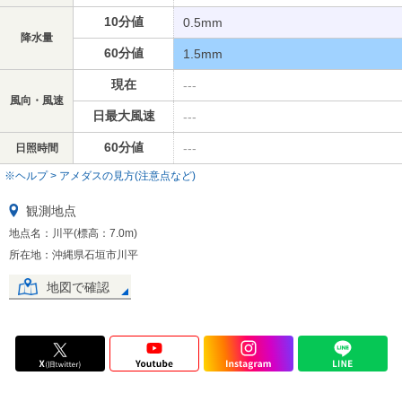
10分値
0.5mm
降水量
60分値
1.5mm
現在
---
風向・風速
日最大風速
---
60分値
---
日照時間
※ヘルプ > アメダスの見方(注意点など)
観測地点
地点名：川平(標高：7.0m)
所在地：沖縄県石垣市川平
地図で確認