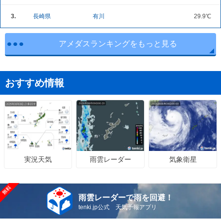
3.
長崎県
有川
29.9℃
アメダスランキングをもっと見る
おすすめ情報
雨雲レーダー
気象衛星
実況天気
雨雲レーダーで雨を回避！
tenki.jp公式 天気予報アプリ