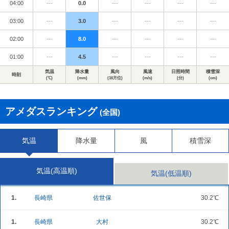
04:00
---
0.0
---
---
---
---
03:00
---
3.0
---
---
---
---
02:00
---
8.0
---
---
---
---
01:00
---
4.5
---
---
---
---
気温
降水量
風向
風速
日照時間
積雪深
時刻
(℃)
(mm)
(16方位)
(m/s)
(分)
(cm)
アメダスランキング
(全国)
気温
降水量
風
積雪深
気温(高温順)
気温(低温順)
1.
長崎県
佐世保
30.2℃
1.
長崎県
大村
30.2℃