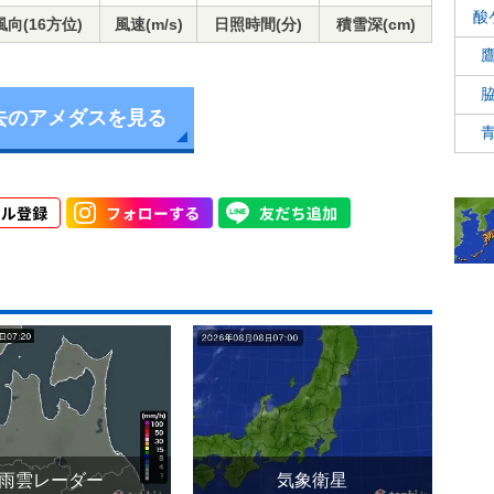
酸
風向(16方位)
風速(m/s)
日照時間(分)
積雪深(cm)
去のアメダスを見る
雨雲レーダー
気象衛星