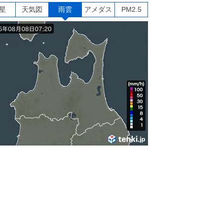
星
天気図
雨雲
アメダス
PM2.5