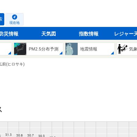
索
現在地
防災情報
天気図
指数情報
レジャー
PM2.5分布予測
地震情報
気
弘前(ヒロサキ)
ス