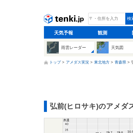
tenki.jp
検
天気予報
観測
雨雲レーダー
天気図
トップ
アメダス実況
東北地方
青森県
弘前(ヒロサキ)のアメダ