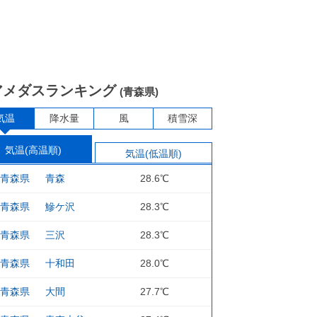
アメダスランキング
(青森県)
気温
降水量
風
積雪深
気温(高温順)
気温(低温順)
青森県
青森
28.6℃
青森県
鰺ケ沢
28.3℃
青森県
三沢
28.3℃
青森県
十和田
28.0℃
青森県
大間
27.7℃