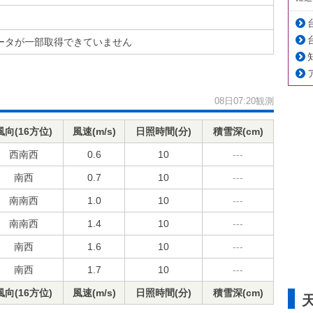
ータが一部取得できていません
08日07:20観測
風向(16方位)
風速(m/s)
日照時間(分)
積雪深(cm)
西南西
0.6
10
---
南西
0.7
10
---
南南西
1.0
10
---
南南西
1.4
10
---
南西
1.6
10
---
南西
1.7
10
---
風向(16方位)
風速(m/s)
日照時間(分)
積雪深(cm)