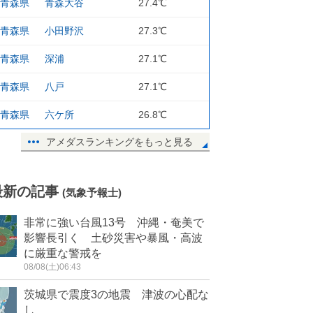
青森県
青森大谷
27.4℃
青森県
小田野沢
27.3℃
青森県
深浦
27.1℃
青森県
八戸
27.1℃
青森県
六ケ所
26.8℃
アメダスランキングをもっと見る
最新の記事
(気象予報士)
非常に強い台風13号 沖縄・奄美で
影響長引く 土砂災害や暴風・高波
に厳重な警戒を
08/08(土)06:43
茨城県で震度3の地震 津波の心配な
し