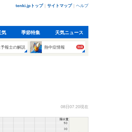
tenki.jpトップ
｜
サイトマップ
｜
ヘルプ
天気
季節特集
天気ニュース
象予報士の解説
熱中症情報
注目
08日07:20現在