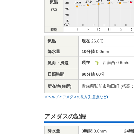
気温
(℃)
時刻
気温
現在
26.8℃
降水量
10分値
0.0mm
現在
西南西 0.6m/s
風向・風速
日照時間
60分値
60分
所在地(住所)
青森県弘前市和田町 (標高：3
※ヘルプ > アメダスの見方(注意点など)
アメダスの記録
降水量
3時間
0.0mm
24時