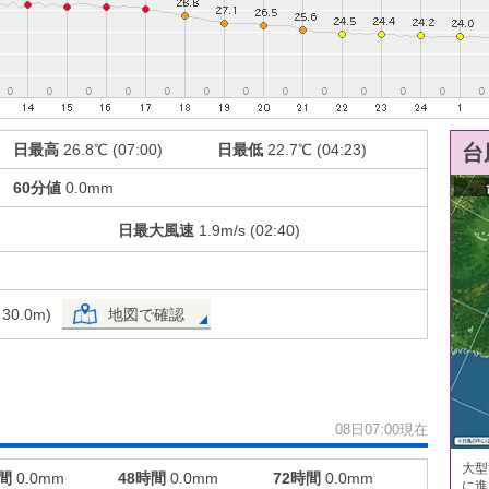
日最高
26.8℃ (07:00)
日最低
22.7℃ (04:23)
台
60分値
0.0mm
日最大風速
1.9m/s (02:40)
0.0m)
地図で確認
08日07:00現在
大型
間
0.0mm
48時間
0.0mm
72時間
0.0mm
に進