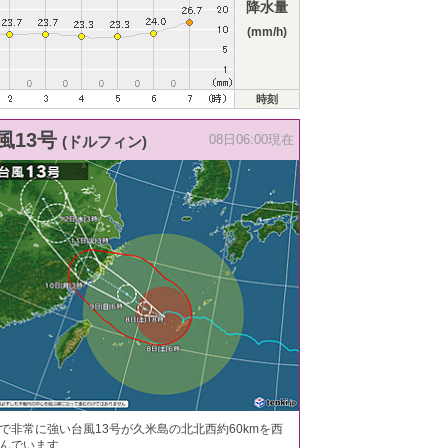
降水量
(mm/h)
時刻
風13号
(ドルフィン)
08日06:00現在
で非常に強い台風13号が久米島の北北西約60kmを西
んでいます