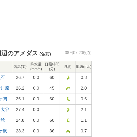
周辺のアメダス
08日07:20現在
(弘前)
降水量
日照時間
気温(℃)
風向
風速(m/s)
(mm/h)
(分)
黒石
26.7
0.0
60
0.8
所川原
26.2
0.0
45
2.0
ケ関
26.1
0.0
60
0.6
森大谷
27.4
0.0
---
2.1
大館
24.8
0.0
60
1.1
ケ沢
28.3
0.0
36
0.7