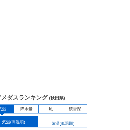
アメダスランキング
(秋田県)
気温
降水量
風
積雪深
気温(高温順)
気温(低温順)