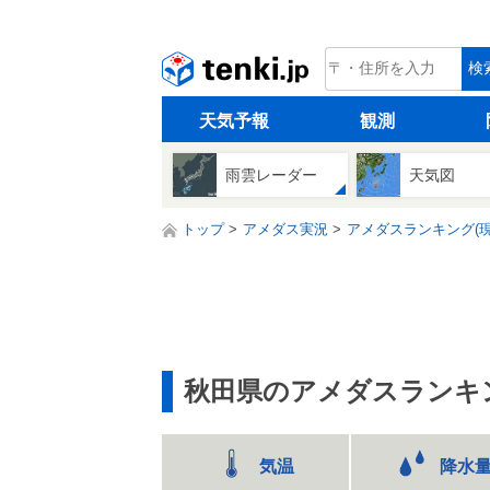
tenki.jp
検
天気予報
観測
雨雲レーダー
天気図
トップ
アメダス実況
アメダスランキング(現
秋田県のアメダスランキ
気温
降水