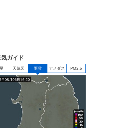
天気ガイド
星
天気図
雨雲
アメダス
PM2.5