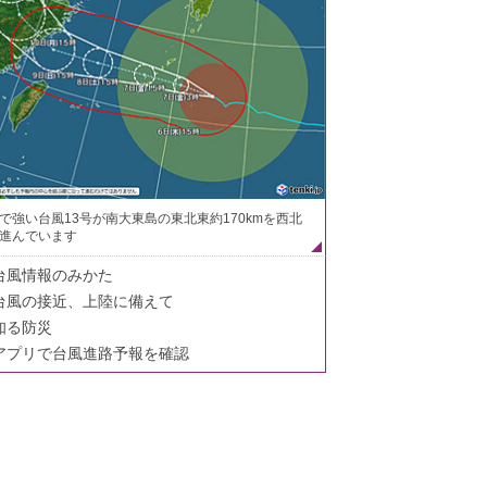
で強い台風13号が南大東島の東北東約170kmを西北
進んでいます
台風情報のみかた
台風の接近、上陸に備えて
知る防災
アプリで台風進路予報を確認