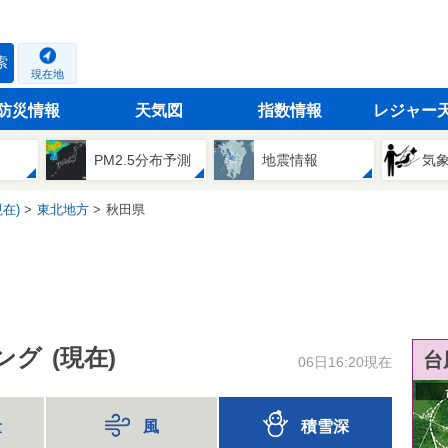
索
現在地
防災情報
天気図
指数情報
レジャー
PM2.5分布予測
地震情報
気
在)
東北地方
秋田県
ング
(現在)
台
06日16:20現在
量
風
積雪深