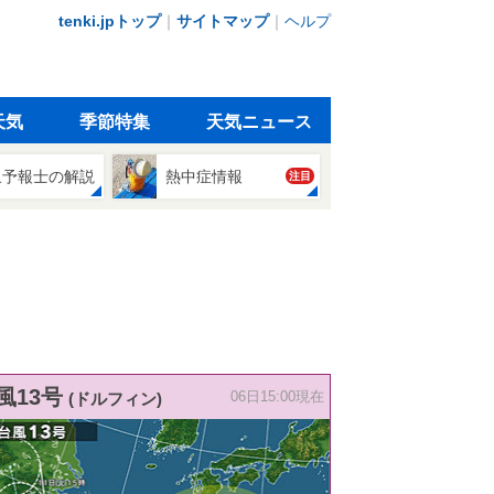
tenki.jpトップ
｜
サイトマップ
｜
ヘルプ
天気
季節特集
天気ニュース
象予報士の解説
熱中症情報
注目
風13号
(ドルフィン)
06日15:00現在