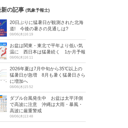
最新の記事
(気象予報士)
20日ぶりに猛暑日が観測された北海
道! 今後の暑さの見通しは?
08/06(木)16:19
お盆は関東・東北で平年より低い気
温に 西日本は猛暑続く 1か月予報
08/06(木)16:11
2026年夏は7月中旬から35℃以上の
猛暑日が急増 8月も暑く猛暑日さら
に増加へ
08/06(木)15:52
ダブル台風発生中 お盆は太平洋側
で高波に注意 沖縄は大雨・暴風・
高波に厳重警戒
08/06(木)13:48