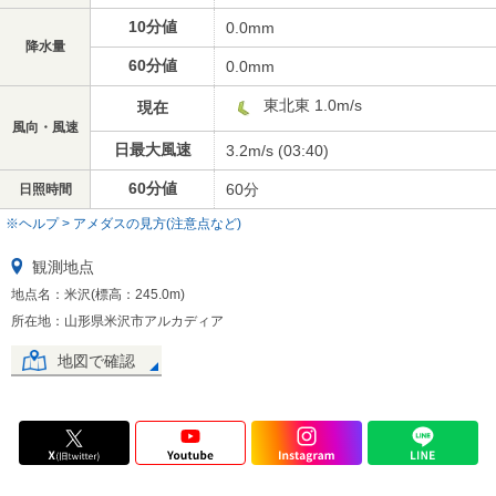
10分値
0.0mm
降水量
60分値
0.0mm
東北東 1.0m/s
現在
風向・風速
日最大風速
3.2m/s (03:40)
60分値
60分
日照時間
※ヘルプ > アメダスの見方(注意点など)
観測地点
地点名：米沢(標高：245.0m)
所在地：山形県米沢市アルカディア
地図で確認