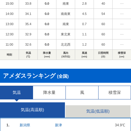
15:00
33.8
0.0
南東
2.8
40
---
14:00
34.1
0.0
南南東
4.5
54
---
13:00
35.4
0.0
南東
0.7
60
---
12:00
32.9
0.0
東北東
1.1
60
---
11:00
32.6
0.0
北北西
1.2
60
---
気温
降水量
風向
風速
日照時間
積雪深
時刻
(℃)
(mm)
(16方位)
(m/s)
(分)
(cm)
アメダスランキング
(全国)
気温
降水量
風
積雪深
気温(高温順)
気温(低温順)
1.
新潟県
新津
34.9℃