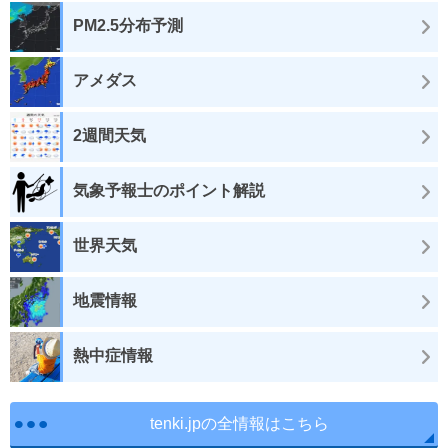
PM2.5分布予測
アメダス
2週間天気
気象予報士のポイント解説
世界天気
地震情報
熱中症情報
tenki.jpの全情報はこちら