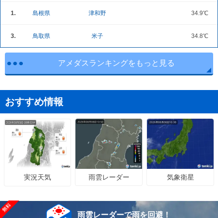
1.
島根県
津和野
34.9℃
3.
鳥取県
米子
34.8℃
アメダスランキングをもっと見る
おすすめ情報
雨雲レーダー
気象衛星
実況天気
雨雲レーダーで雨を回避！