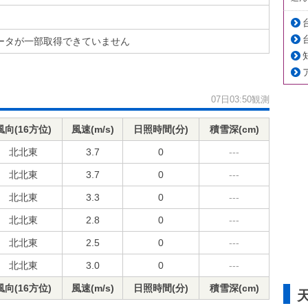
ータが一部取得できていません
07日03:50観測
風向(16方位)
風速(m/s)
日照時間(分)
積雪深(cm)
北北東
3.7
0
---
北北東
3.7
0
---
北北東
3.3
0
---
北北東
2.8
0
---
北北東
2.5
0
---
北北東
3.0
0
---
風向(16方位)
風速(m/s)
日照時間(分)
積雪深(cm)