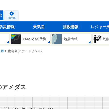
索
現在地
防災情報
天気図
指数情報
レジャー
PM2.5分布予測
地震情報
気
京都
南鳥島(ミナミトリシマ)
のアメダス