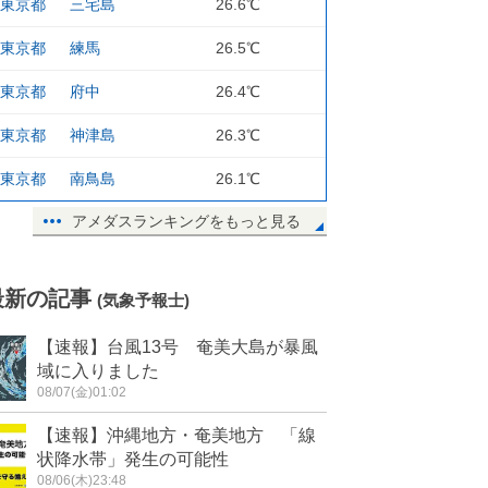
東京都
三宅島
26.6℃
東京都
練馬
26.5℃
東京都
府中
26.4℃
東京都
神津島
26.3℃
東京都
南鳥島
26.1℃
アメダスランキングをもっと見る
最新の記事
(気象予報士)
【速報】台風13号 奄美大島が暴風
域に入りました
08/07(金)01:02
【速報】沖縄地方・奄美地方 「線
状降水帯」発生の可能性
08/06(木)23:48