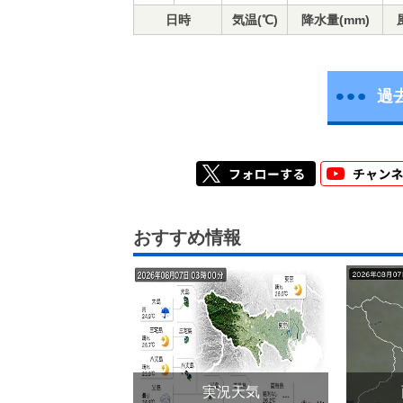
日時
気温(℃)
降水量(mm)
過
おすすめ情報
実況天気