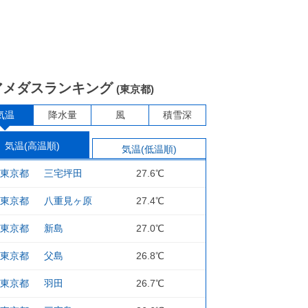
アメダスランキング
(東京都)
気温
降水量
風
積雪深
気温(高温順)
気温(低温順)
東京都
三宅坪田
27.6℃
東京都
八重見ヶ原
27.4℃
東京都
新島
27.0℃
東京都
父島
26.8℃
東京都
羽田
26.7℃