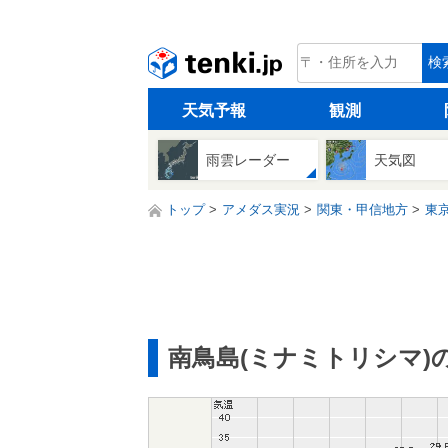
tenki.jp
検
天気予報
観測
雨雲レーダー
天気図
トップ
アメダス実況
関東・甲信地方
東
南鳥島(ミナミトリシマ)