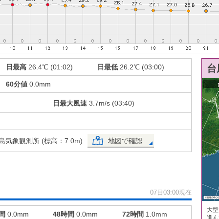
日最高
26.4℃ (01:02)
日最低
26.2℃ (03:00)
台
60分値
0.0mm
日最大風速
3.7m/s (03:40)
気象観測所 (標高：7.0m)
地図で確認
07日03:00現在
大型
間
0.0mm
48時間
0.0mm
72時間
1.0mm
進ん