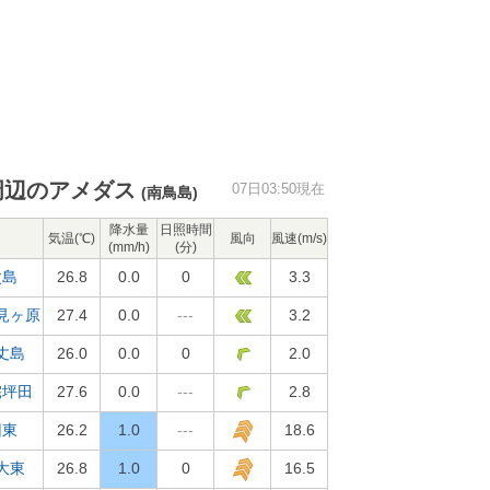
周辺のアメダス
07日03:50現在
(南鳥島)
降水量
日照時間
気温(℃)
風向
風速(m/s)
(mm/h)
(分)
父島
26.8
0.0
0
3.3
見ヶ原
27.4
0.0
---
3.2
丈島
26.0
0.0
0
2.0
宅坪田
27.6
0.0
---
2.8
旧東
26.2
1.0
---
18.6
大東
26.8
1.0
0
16.5