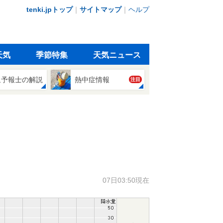
tenki.jpトップ
｜
サイトマップ
｜
ヘルプ
天気
季節特集
天気ニュース
象予報士の解説
熱中症情報
注目
07日03:50現在