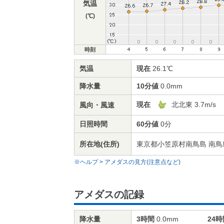
気温
(℃)
時刻
気温
現在
26.1℃
降水量
10分値
0.0mm
現在
北北東 3.7m/s
風向・風速
日照時間
60分値
0分
所在地(住所)
東京都小笠原村南鳥島 南鳥島
※ヘルプ > アメダスの見方(注意点など)
アメダスの記録
降水量
3時間
0.0mm
24時