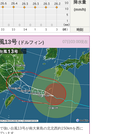
降水量
(mm/h)
時刻
風13号
(ドルフィン)
07日03:00現在
で強い台風13号が南大東島の北北西約150kmを西に
でいます