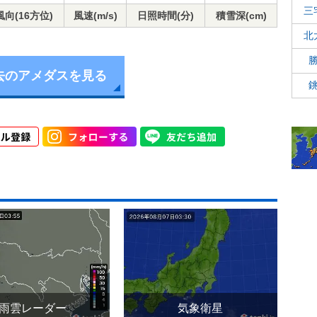
三
風向(16方位)
風速(m/s)
日照時間(分)
積雪深(cm)
北
去のアメダスを見る
雨雲レーダー
気象衛星