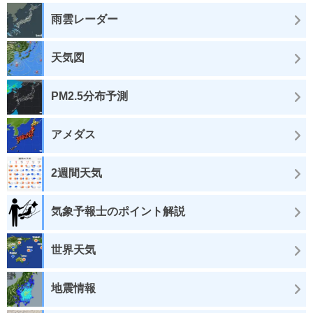
雨雲レーダー
天気図
PM2.5分布予測
アメダス
2週間天気
気象予報士のポイント解説
世界天気
地震情報