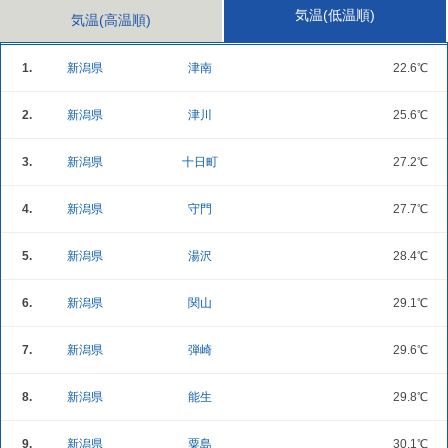
気温(低温順)
気温(高温順)
1.
新潟県
津南
22.6℃
2.
新潟県
津川
25.6℃
3.
新潟県
十日町
27.2℃
4.
新潟県
守門
27.7℃
5.
新潟県
湯沢
28.4℃
6.
新潟県
関山
29.1℃
7.
新潟県
弾崎
29.6℃
8.
新潟県
能生
29.8℃
9.
新潟県
粟島
30.1℃