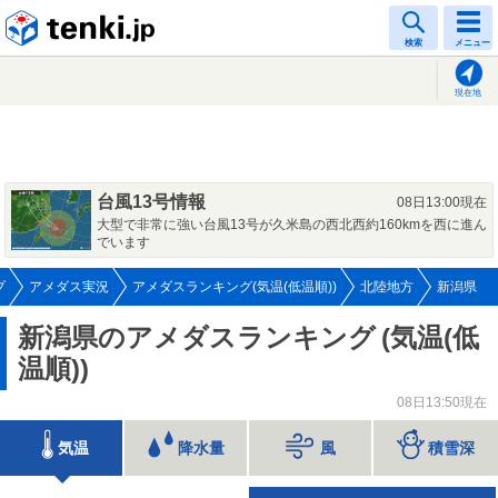
tenki.jp
検索
メニュー
現在地
台風13号情報
08日13:00現在
大型で非常に強い台風13号が久米島の西北西約160kmを西に進ん
でいます
プ
アメダス実況
アメダスランキング(気温(低温順))
北陸地方
新潟県
新潟県のアメダスランキング
(気温(低
温順))
08日13:50現在
気温
降水量
風
積雪深