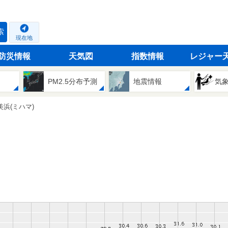
索
現在地
防災情報
天気図
指数情報
レジャー
PM2.5分布予測
地震情報
気
美浜(ミハマ)