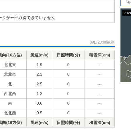
衛
ータが一部取得できていません
09日20:00観測
風向(16方位)
風速(m/s)
日照時間(分)
積雪深(cm)
北北東
1.9
0
---
北北東
2.3
0
---
北
2.5
0
---
西北西
1.3
0
---
南
0.6
0
---
北北西
0.5
0
---
風向(16方位)
風速(m/s)
日照時間(分)
積雪深(cm)