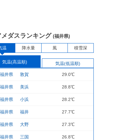
アメダスランキング
(福井県)
気温
降水量
風
積雪深
気温(高温順)
気温(低温順)
福井県
敦賀
29.0℃
福井県
美浜
28.8℃
福井県
小浜
28.2℃
福井県
福井
27.7℃
福井県
大野
27.3℃
福井県
三国
26.8℃