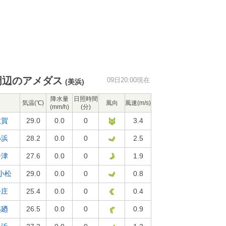
周辺のアメダス
09日20:00現在
(美浜)
降水量
日照時間
気温(℃)
風向
風速(m/s)
(mm/h)
(分)
敦賀
29.0
0.0
0
3.4
小浜
28.2
0.0
0
2.5
今津
27.6
0.0
0
1.9
小松
29.0
0.0
0
0.8
今庄
25.4
0.0
0
0.4
越廼
26.5
0.0
0
0.9