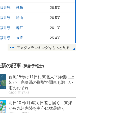
福井県
越廼
26.5℃
福井県
勝山
26.5℃
福井県
春江
26.1℃
福井県
今庄
25.4℃
アメダスランキングをもっと見る
最新の記事
(気象予報士)
台風15号は11日に東北太平洋側に上
陸か 寒冷渦の影響で関東も激しい
雨のおそれ
08/09(日)17:48
明日10日(月)広く日差し届く 東海
から九州内陸を中心に猛暑続く