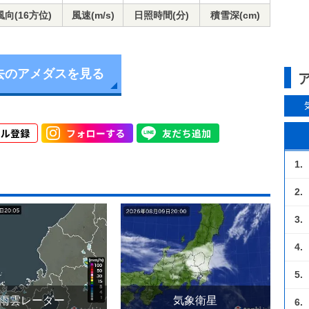
風向(16方位)
風速(m/s)
日照時間(分)
積雪深(cm)
去のアメダスを見る
1.
2.
3.
4.
5.
雨雲レーダー
気象衛星
6.