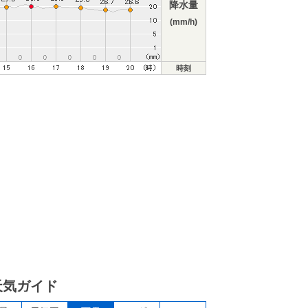
降水量
(mm/h)
時刻
天気ガイド