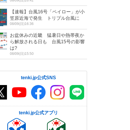
08/09(日)16:42
【速報】台風16号「ペイロー」が小
笠原近海で発生 トリプル台風に
08/09(日)16:36
お盆休みの近畿 猛暑日や熱帯夜か
ら解放される日も 台風15号の影響
は?
08/09(日)15:50
tenki.jp公式SNS
tenki.jp公式アプリ