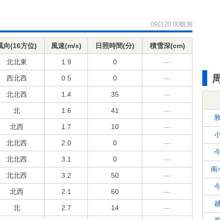
09日20:00観測
風向(16方位)
風速(m/s)
日照時間(分)
積雪深(cm)
北北東
1.9
0
---
西北西
0.5
0
---
北北西
1.4
35
---
北
1.6
41
---
北西
1.7
10
---
北北西
2.0
0
---
北北西
3.1
0
---
南
北北西
3.2
50
---
北西
2.1
60
---
北
2.7
14
---