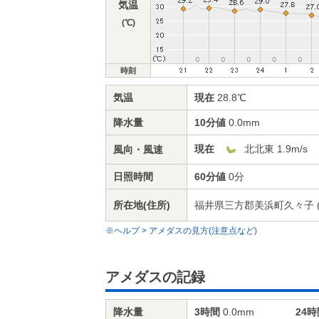
気温
(℃)
時刻
気温
現在
28.8℃
降水量
10分値
0.0mm
現在
北北東 1.9m/s
風向・風速
日照時間
60分値
0分
所在地(住所)
福井県三方郡美浜町久々子 (標
※ヘルプ > アメダスの見方(注意点など)
アメダスの記録
降水量
3時間
0.0mm
24時