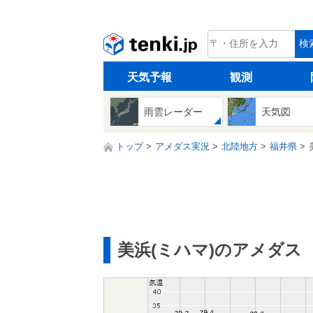
tenki.jp
検
天気予報
観測
雨雲レーダー
天気図
トップ
アメダス実況
北陸地方
福井県
美浜(ミハマ)のアメダス