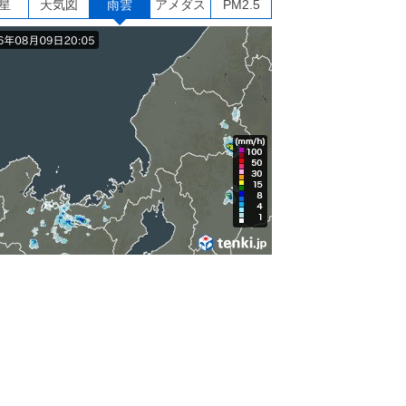
星
天気図
雨雲
アメダス
PM2.5