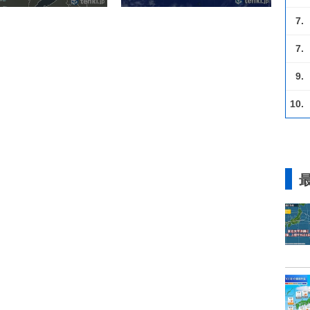
7.
7.
9.
10.