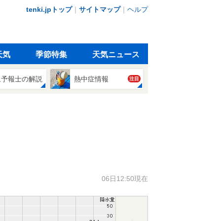
tenki.jpトップ
｜
サイトマップ
｜
ヘルプ
天気
季節特集
天気ニュース
象予報士の解説
熱中症情報
注目
06日12:50現在