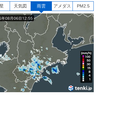
星
天気図
雨雲
アメダス
PM2.5