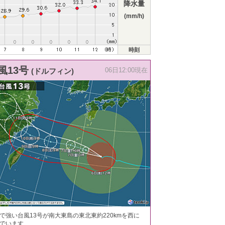
降水量
(mm/h)
時刻
風13号
(ドルフィン)
06日12:00現在
で強い台風13号が南大東島の東北東約220kmを西に
でいます