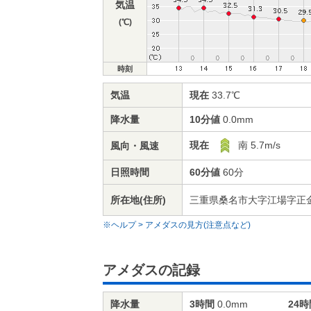
気温
(℃)
時刻
気温
現在
33.7℃
降水量
10分値
0.0mm
現在
南 5.7m/s
風向・風速
日照時間
60分値
60分
所在地(住所)
三重県桑名市大字江場字正金縄
※ヘルプ > アメダスの見方(注意点など)
アメダスの記録
降水量
3時間
0.0mm
24時