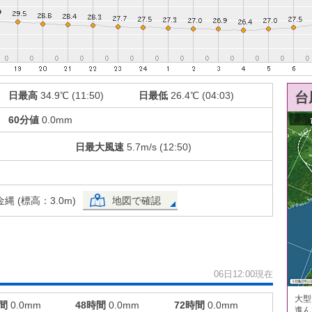
日最高
34.9℃ (11:50)
日最低
26.4℃ (04:03)
台
60分値
0.0mm
日最大風速
5.7m/s (12:50)
 (標高：3.0m)
地図で確認
06日12:00現在
大型
間
0.0mm
48時間
0.0mm
72時間
0.0mm
進ん