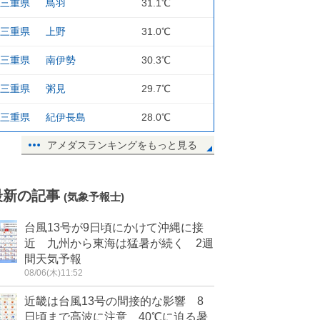
三重県
鳥羽
31.1℃
三重県
上野
31.0℃
三重県
南伊勢
30.3℃
三重県
粥見
29.7℃
三重県
紀伊長島
28.0℃
アメダスランキングをもっと見る
最新の記事
(気象予報士)
台風13号が9日頃にかけて沖縄に接
近 九州から東海は猛暑が続く 2週
間天気予報
08/06(木)11:52
近畿は台風13号の間接的な影響 8
日頃まで高波に注意 40℃に迫る暑