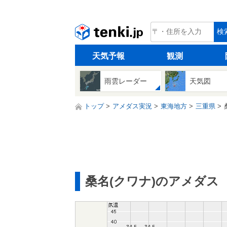
tenki.jp
検
天気予報
観測
雨雲レーダー
天気図
トップ
アメダス実況
東海地方
三重県
桑名(クワナ)のアメダス