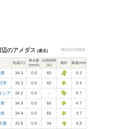
周辺のアメダス
06日12:50現在
(桑名)
降水量
日照時間
気温(℃)
風向
風速(m/s)
(mm/h)
(分)
愛西
34.3
0.0
60
5.3
日市
33.3
0.0
60
3.4
トレア
34.2
0.0
---
9.7
大府
34.9
0.0
60
4.7
大垣
34.4
0.0
60
3.7
古屋
33.6
0.0
34
4.9