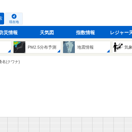
索
現在地
防災情報
天気図
指数情報
レジャー
PM2.5分布予測
地震情報
気
桑名(クワナ)