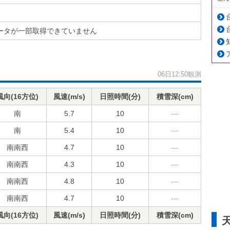
ータが一部取得できていません
06日12:50観測
風向(16方位)
風速(m/s)
日照時間(分)
積雪深(cm)
南
5.7
10
---
南
5.4
10
---
南南西
4.7
10
---
南南西
4.3
10
---
南南西
4.8
10
---
南南西
4.7
10
---
風向(16方位)
風速(m/s)
日照時間(分)
積雪深(cm)