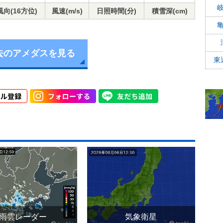
風向(16方位)
風速(m/s)
日照時間(分)
積雪深(cm)
去のアメダスを見る
東
雨雲レーダー
気象衛星