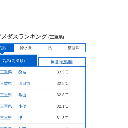
アメダスランキング
(三重県)
気温
降水量
風
積雪深
気温(高温順)
気温(低温順)
三重県
桑名
33.5℃
三重県
四日市
32.8℃
三重県
亀山
32.8℃
三重県
小俣
32.1℃
三重県
津
31.3℃