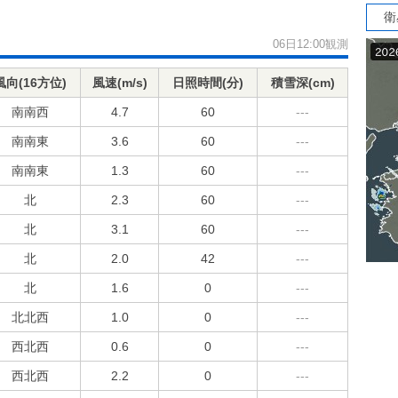
衛
06日12:00観測
風向(16方位)
風速(m/s)
日照時間(分)
積雪深(cm)
南南西
4.7
60
---
南南東
3.6
60
---
南南東
1.3
60
---
北
2.3
60
---
北
3.1
60
---
北
2.0
42
---
北
1.6
0
---
北北西
1.0
0
---
西北西
0.6
0
---
西北西
2.2
0
---