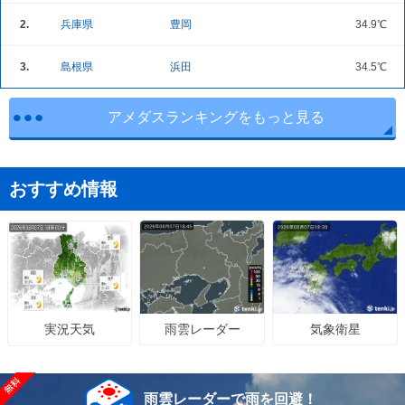
2.
兵庫県
豊岡
34.9℃
3.
島根県
浜田
34.5℃
アメダスランキングをもっと見る
おすすめ情報
雨雲レーダー
気象衛星
実況天気
雨雲レーダーで雨を回避！