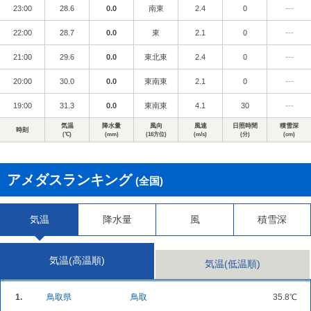
23:00
28.6
0.0
南東
2.4
0
---
22:00
28.7
0.0
東
2.1
0
---
21:00
29.6
0.0
東北東
2.4
0
---
20:00
30.0
0.0
東南東
2.1
0
---
19:00
31.3
0.0
東南東
4.1
30
---
気温
降水量
風向
風速
日照時間
積雪深
時刻
(℃)
(mm)
(16方位)
(m/s)
(分)
(cm)
アメダスランキング
(全国)
気温
降水量
風
積雪深
気温(高温順)
気温(低温順)
1.
鳥取県
鳥取
35.8℃