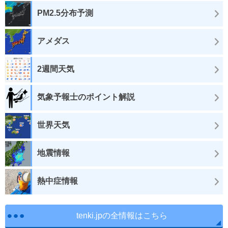
PM2.5分布予測
アメダス
2週間天気
気象予報士のポイント解説
世界天気
地震情報
熱中症情報
tenki.jpの全情報はこちら