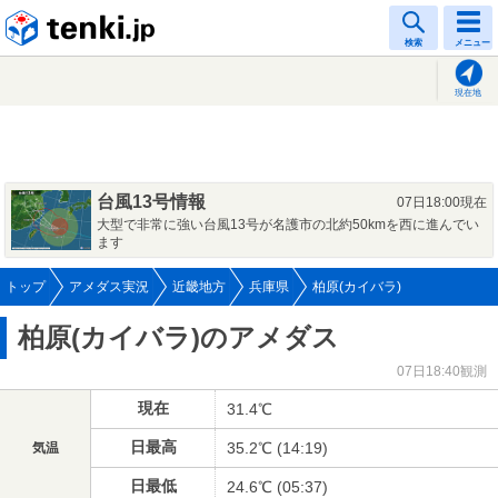
tenki.jp
検索
メニュー
現在地
台風13号情報
07日18:00現在
大型で非常に強い台風13号が名護市の北約50kmを西に進んでい
ます
トップ
アメダス実況
近畿地方
兵庫県
柏原(カイバラ)
柏原(カイバラ)のアメダス
07日18:40観測
現在
31.4℃
日最高
35.2℃ (14:19)
気温
日最低
24.6℃ (05:37)