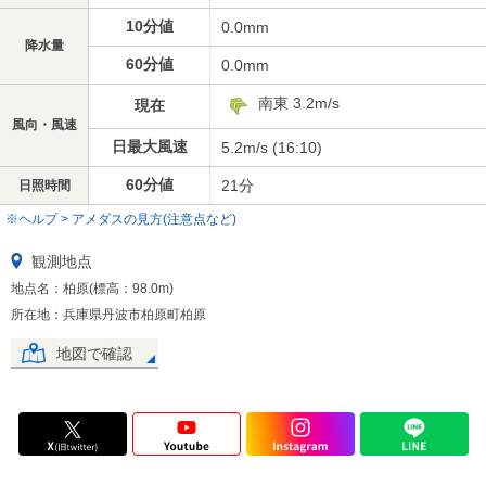
10分値
0.0mm
降水量
60分値
0.0mm
南東 3.2m/s
現在
風向・風速
日最大風速
5.2m/s (16:10)
60分値
21分
日照時間
※ヘルプ > アメダスの見方(注意点など)
観測地点
地点名：柏原(標高：98.0m)
所在地：兵庫県丹波市柏原町柏原
地図で確認