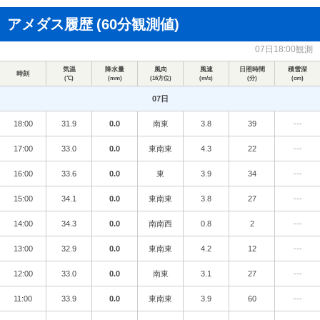
アメダス履歴
(60分観測値)
07日18:00観測
気温
降水量
風向
風速
日照時間
積雪深
時刻
(℃)
(mm)
(16方位)
(m/s)
(分)
(cm)
07日
18:00
31.9
0.0
南東
3.8
39
---
17:00
33.0
0.0
東南東
4.3
22
---
16:00
33.6
0.0
東
3.9
34
---
15:00
34.1
0.0
東南東
3.8
27
---
14:00
34.3
0.0
南南西
0.8
2
---
13:00
32.9
0.0
東南東
4.2
12
---
12:00
33.0
0.0
南東
3.1
27
---
11:00
33.9
0.0
東南東
3.9
60
---