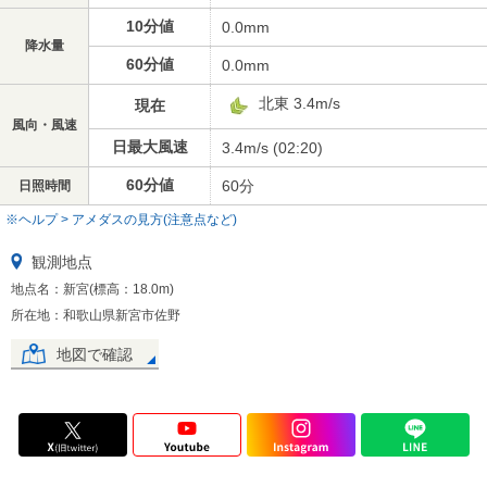
10分値
0.0mm
降水量
60分値
0.0mm
北東 3.4m/s
現在
風向・風速
日最大風速
3.4m/s (02:20)
60分値
60分
日照時間
※ヘルプ > アメダスの見方(注意点など)
観測地点
地点名：新宮(標高：18.0m)
所在地：和歌山県新宮市佐野
地図で確認