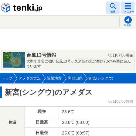
tenki.jp
検索
メニュー
現在地
台風13号情報
08日07:00現在
大型で非常に強い台風13号が久米島の北北西約70kmを西に進ん
でいます
トップ
アメダス実況
近畿地方
和歌山県
新宮(シングウ)
新宮(シングウ)のアメダス
08日08:00観測
現在
28.6℃
日最高
28.8℃ (08:00)
気温
日最低
25.0℃ (03:57)