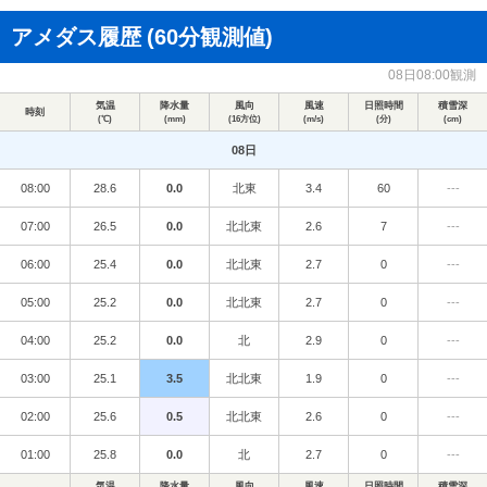
アメダス履歴
(60分観測値)
08日08:00観測
気温
降水量
風向
風速
日照時間
積雪深
時刻
(℃)
(mm)
(16方位)
(m/s)
(分)
(cm)
08日
08:00
28.6
0.0
北東
3.4
60
---
07:00
26.5
0.0
北北東
2.6
7
---
06:00
25.4
0.0
北北東
2.7
0
---
05:00
25.2
0.0
北北東
2.7
0
---
04:00
25.2
0.0
北
2.9
0
---
03:00
25.1
3.5
北北東
1.9
0
---
02:00
25.6
0.5
北北東
2.6
0
---
01:00
25.8
0.0
北
2.7
0
---
気温
降水量
風向
風速
日照時間
積雪深