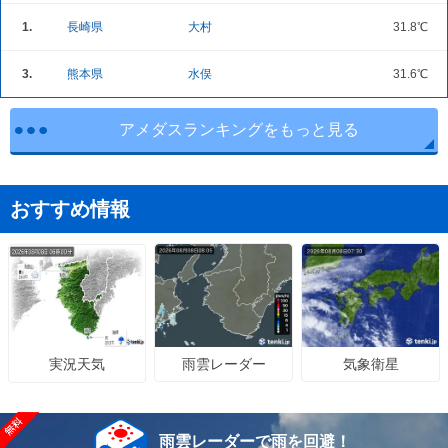
1.
長崎県
大村
31.8℃
3.
熊本県
水俣
31.6℃
アメダスランキングをもっと見る
おすすめ情報
雨雲レーダー
気象衛星
実況天気
雨雲レーダーで雨を回避！