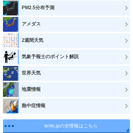
PM2.5分布予測
アメダス
2週間天気
気象予報士のポイント解説
世界天気
地震情報
熱中症情報
tenki.jpの全情報はこちら