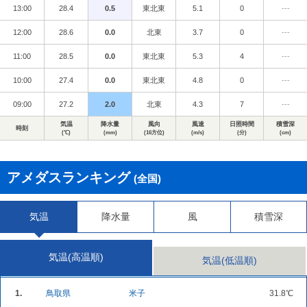
13:00
28.4
0.5
東北東
5.1
0
---
12:00
28.6
0.0
北東
3.7
0
---
11:00
28.5
0.0
東北東
5.3
4
---
10:00
27.4
0.0
東北東
4.8
0
---
09:00
27.2
2.0
北東
4.3
7
---
気温
降水量
風向
風速
日照時間
積雪深
時刻
(℃)
(mm)
(16方位)
(m/s)
(分)
(cm)
アメダスランキング
(全国)
気温
降水量
風
積雪深
気温(高温順)
気温(低温順)
1.
鳥取県
米子
31.8℃