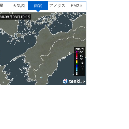
星
天気図
雨雲
アメダス
PM2.5