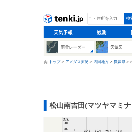
tenki.jp
検
天気予報
観測
雨雲レーダー
天気図
トップ
アメダス実況
四国地方
愛媛県
松山南吉田(マツヤマミナ