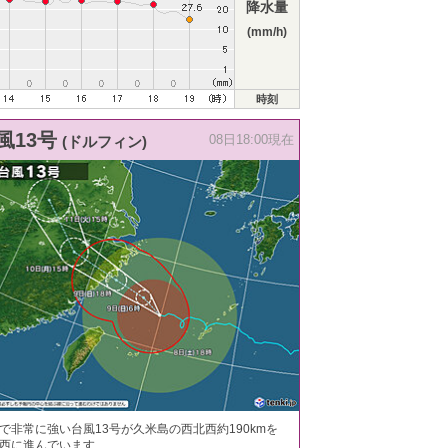
降水量
(mm/h)
時刻
風13号
(ドルフィン)
08日18:00現在
で非常に強い台風13号が久米島の西北西約190kmを
西に進んでいます