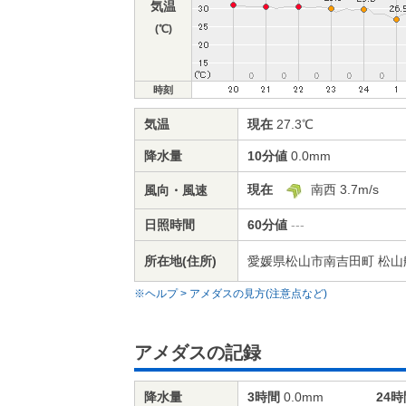
気温
(℃)
時刻
気温
現在
27.3℃
降水量
10分値
0.0mm
現在
南西 3.7m/s
風向・風速
日照時間
60分値
---
所在地(住所)
愛媛県松山市南吉田町 松山航
※ヘルプ > アメダスの見方(注意点など)
アメダスの記録
降水量
3時間
0.0mm
24時