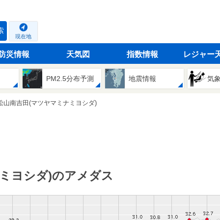
索
現在地
防災情報
天気図
指数情報
レジャー
PM2.5分布予測
地震情報
気
松山南吉田(マツヤマミナミヨシダ)
ミヨシダ)のアメダス