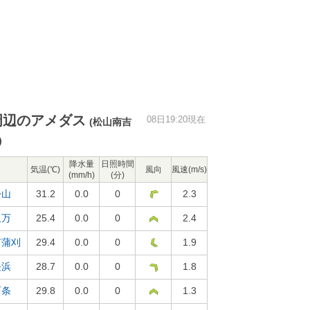
周辺のアメダス
08日19:20現在
(松山南吉
)
降水量
日照時間
気温(℃)
風向
風速(m/s)
(mm/h)
(分)
松山
31.2
0.0
0
2.3
久万
25.4
0.0
0
2.4
市蒲刈
29.4
0.0
0
1.9
長浜
28.7
0.0
0
1.8
西条
29.8
0.0
0
1.3