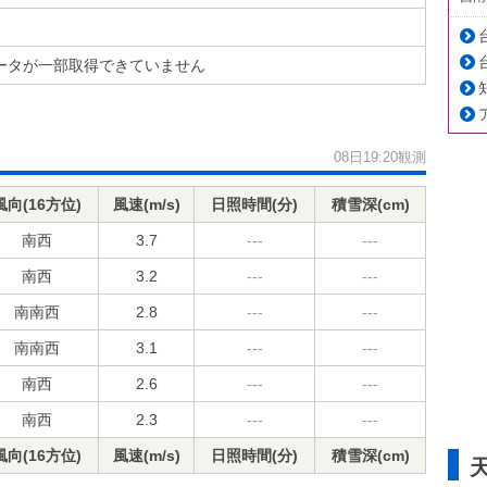
ータが一部取得できていません
08日19:20観測
風向(16方位)
風速(m/s)
日照時間(分)
積雪深(cm)
南西
3.7
---
---
南西
3.2
---
---
南南西
2.8
---
---
南南西
3.1
---
---
南西
2.6
---
---
南西
2.3
---
---
風向(16方位)
風速(m/s)
日照時間(分)
積雪深(cm)