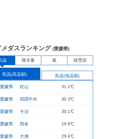
アメダスランキング
(愛媛県)
気温
降水量
風
積雪深
気温(高温順)
気温(低温順)
愛媛県
松山
31.2℃
愛媛県
四国中央
30.3℃
愛媛県
今治
30.1℃
愛媛県
西条
29.8℃
愛媛県
大洲
29.6℃