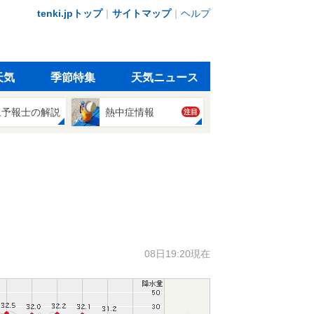
tenki.jpトップ
｜
サイトマップ
｜
ヘルプ
天気
季節特集
天気ニュース
象予報士の解説
熱中症情報
注目
08日19:20現在