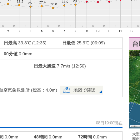
日最高
33.8℃ (12:35)
日最低
25.9℃ (06:09)
台
60分値
0.0mm
日最大風速
7.7m/s (12:50)
空気象観測所 (標高：4.0m)
地図で確認
08日19:00現在
大型
間
0.0mm
48時間
0.0mm
72時間
0.0mm
西南