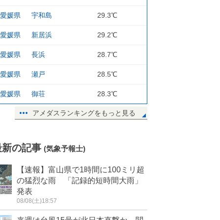
愛媛県
宇和島
29.3℃
愛媛県
新居浜
29.2℃
愛媛県
長浜
28.7℃
愛媛県
瀬戸
28.5℃
愛媛県
御荘
28.3℃
アメダスランキングをもっと見る
最新の記事
(気象予報士)
【速報】富山県で1時間に100ミリ超
の猛烈な雨 「記録的短時間大雨」
発表
08/08(土)18:57