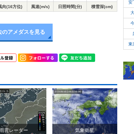
安
風向(16方位)
風速(m/s)
日照時間(分)
積雪深(cm)
去のアメダスを見る
東
雨雲レーダー
気象衛星