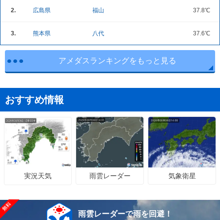
2.
広島県
福山
37.8℃
3.
熊本県
八代
37.6℃
アメダスランキングをもっと見る
おすすめ情報
雨雲レーダー
気象衛星
実況天気
雨雲レーダーで雨を回避！