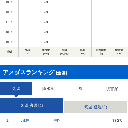
19:00
---
0.0
---
---
---
---
18:00
---
0.0
---
---
---
---
17:00
---
0.0
---
---
---
---
16:00
---
0.0
---
---
---
---
15:00
---
0.0
---
---
---
---
気温
降水量
風向
風速
日照時間
積雪深
時刻
(℃)
(mm)
(16方位)
(m/s)
(分)
(cm)
アメダスランキング
(全国)
気温
降水量
風
積雪深
気温(高温順)
気温(低温順)
1.
兵庫県
豊岡
38.2℃