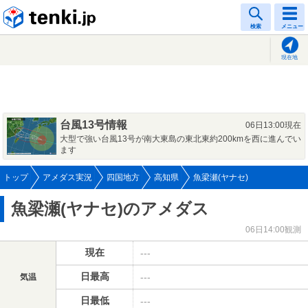
tenki.jp
検索
メニュー
現在地
台風13号情報
06日13:00現在
大型で強い台風13号が南大東島の東北東約200kmを西に進んでい
ます
トップ
アメダス実況
四国地方
高知県
魚梁瀬(ヤナセ)
魚梁瀬(ヤナセ)のアメダス
06日14:00観測
現在
---
日最高
---
気温
日最低
---