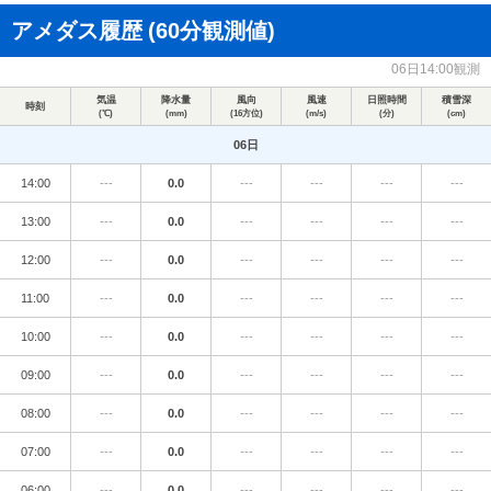
アメダス履歴
(60分観測値)
06日14:00観測
気温
降水量
風向
風速
日照時間
積雪深
時刻
(℃)
(mm)
(16方位)
(m/s)
(分)
(cm)
06日
14:00
---
0.0
---
---
---
---
13:00
---
0.0
---
---
---
---
12:00
---
0.0
---
---
---
---
11:00
---
0.0
---
---
---
---
10:00
---
0.0
---
---
---
---
09:00
---
0.0
---
---
---
---
08:00
---
0.0
---
---
---
---
07:00
---
0.0
---
---
---
---
06:00
---
0.0
---
---
---
---