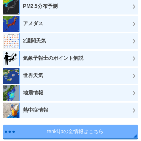
PM2.5分布予測
アメダス
2週間天気
気象予報士のポイント解説
世界天気
地震情報
熱中症情報
tenki.jpの全情報はこちら