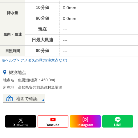
10分値
0.0mm
降水量
60分値
0.0mm
現在
---
風向・風速
日最大風速
---
60分値
---
日照時間
※ヘルプ > アメダスの見方(注意点など)
観測地点
地点名：魚梁瀬(標高：450.0m)
所在地：高知県安芸郡馬路村魚梁瀬
地図で確認