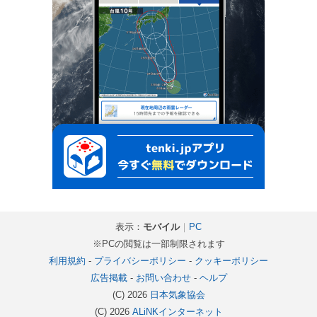
表示：
モバイル
｜
PC
※PCの閲覧は一部制限されます
利用規約
-
プライバシーポリシー
-
クッキーポリシー
広告掲載
-
お問い合わせ
-
ヘルプ
(C) 2026
日本気象協会
(C) 2026
ALiNKインターネット