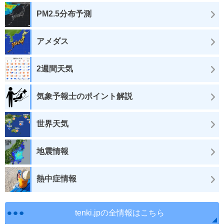
PM2.5分布予測
アメダス
2週間天気
気象予報士のポイント解説
世界天気
地震情報
熱中症情報
tenki.jpの全情報はこちら