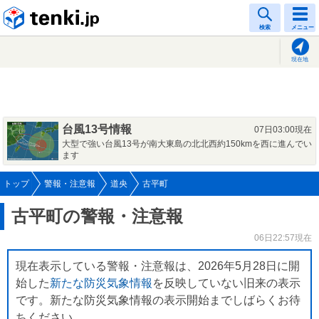
tenki.jp
検索
メニュー
現在地
台風13号情報
07日03:00現在
大型で強い台風13号が南大東島の北北西約150kmを西に進んでい
ます
トップ
警報・注意報
道央
古平町
古平町の警報・注意報
06日22:57現在
現在表示している警報・注意報は、2026年5月28日に開
始した
新たな防災気象情報
を反映していない旧来の表示
です。新たな防災気象情報の表示開始までしばらくお待
ちください。