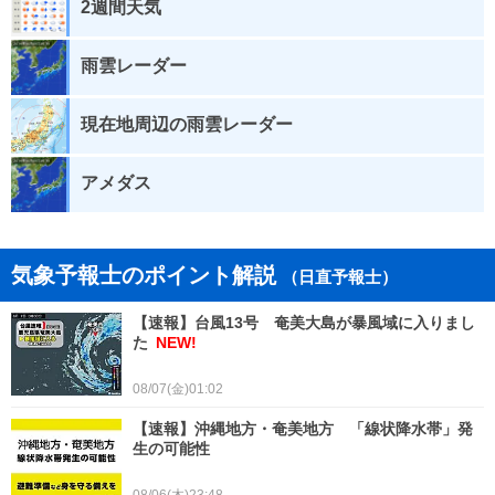
2週間天気
雨雲レーダー
現在地周辺の雨雲レーダー
アメダス
気象予報士のポイント解説
（日直予報士）
【速報】台風13号 奄美大島が暴風域に入りまし
た
NEW!
08/07(金)01:02
【速報】沖縄地方・奄美地方 「線状降水帯」発
生の可能性
08/06(木)23:48