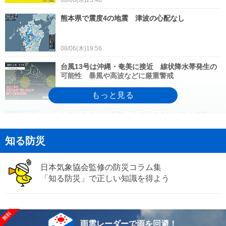
熊本県で震度4の地震 津波の心配なし
08/06(木)19:56
台風13号は沖縄・奄美に接近 線状降水帯発生の
可能性 暴風や高波などに厳重警戒
08/06(木)18:00
お盆休みの山の天気 山の日ごろには秋の気配
も 台風などの不確定要素に注意
知る防災
08/06(木)16:38
20日ぶりに猛暑日が観測された北海道! 今後の暑
日本気象協会監修の防災コラム集
さの見通しは?
「知る防災」で正しい知識を得よう
08/06(木)16:19
お盆は関東・東北で平年より低い気温に 西日本
は猛暑続く 1か月予報
雨雲レーダーで雨を回避！