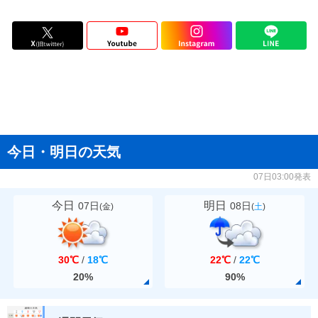
今日・明日の天気
07日03:00発表
今日
明日
07日
08日
(
金
)
(
土
)
30℃
/
18℃
22℃
/
22℃
20%
90%