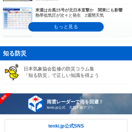
来週は台風15号が北日本直撃か 関東にも影響
熱帯低気圧が次々と発生 2週間天気
08/08(土)18:41
【速報】青森県大鰐町で1時間に約90ミリの猛烈な
雨 「記録的短時間大雨」発表
知る防災
08/08(土)16:55
【速報】岩手県盛岡市で1時間に約100ミリの猛烈
日本気象協会監修の防災コラム集
な雨 「記録的短時間大雨」発表
「知る防災」で正しい知識を得よう
08/08(土)16:46
【速報】新潟県長岡市で1時間に約100ミリの猛烈
な雨 「記録的短時間大雨」発表
雨雲レーダーで雨を回避！
08/08(土)15:40
tenki.jp公式 天気予報アプリ
気象予報士の解説をもっと見る
tenki.jp公式SNS