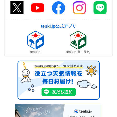
tenki.jp公式アプリ
tenki.jp
tenki.jp 登山天気