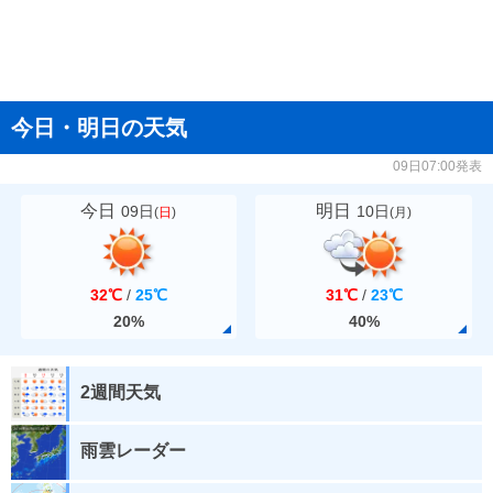
今日・明日の天気
09日07:00発表
今日
明日
09日
10日
(
日
)
(
月
)
32℃
/
25℃
31℃
/
23℃
20%
40%
2週間天気
雨雲レーダー