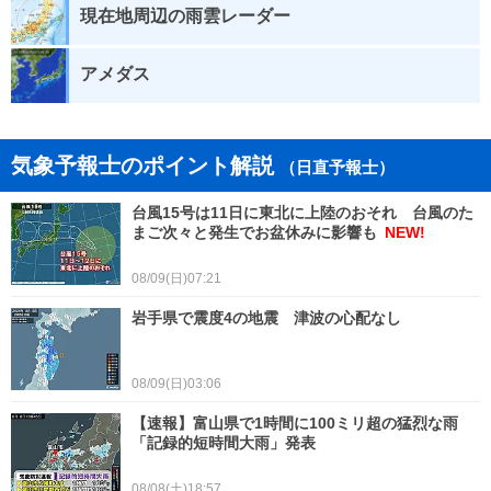
現在地周辺の雨雲レーダー
アメダス
気象予報士のポイント解説
（日直予報士）
台風15号は11日に東北に上陸のおそれ 台風のた
まご次々と発生でお盆休みに影響も
NEW!
08/09(日)07:21
岩手県で震度4の地震 津波の心配なし
08/09(日)03:06
【速報】富山県で1時間に100ミリ超の猛烈な雨
「記録的短時間大雨」発表
08/08(土)18:57