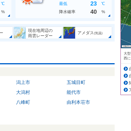
23
℃
最低
℃
40
%
降水確率
%
現在地周辺の
ー
アメダス
(気温)
雨雲レーダー
大型
西に
潟上市
五城目町
大潟村
能代市
八峰町
由利本荘市