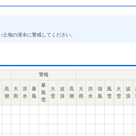
い土地の浸水に警戒してください。
警報
暴
高
大
洪
暴
大
波
高
大
洪
強
風
大
波
風
潮
雨
水
風
雪
浪
潮
雨
水
風
雪
雪
浪
雪