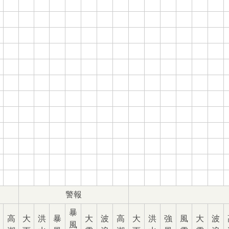
警報
暴
高
大
洪
暴
大
波
高
大
洪
強
風
大
波
風