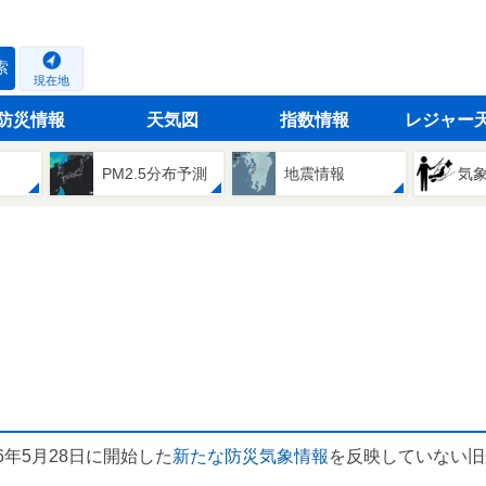
索
現在地
防災情報
天気図
指数情報
レジャー
PM2.5分布予測
地震情報
気
6年5月28日に開始した
新たな防災気象情報
を反映していない旧