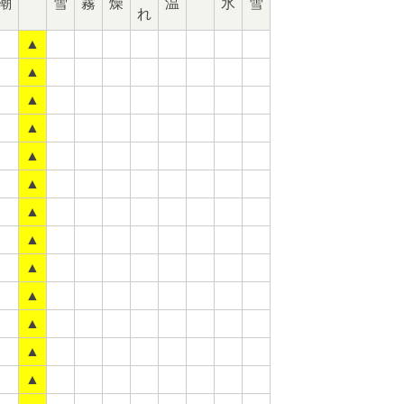
潮
雪
霧
燥
温
氷
雪
れ
▲
▲
▲
▲
▲
▲
▲
▲
▲
▲
▲
▲
▲