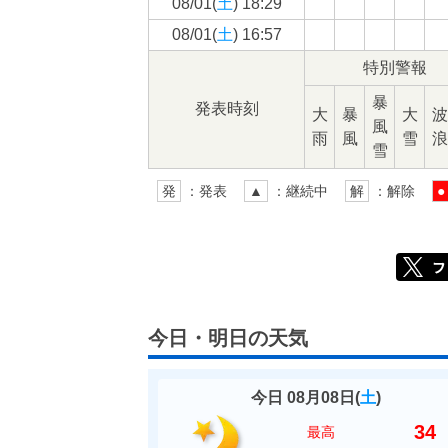
08/01(
土
) 18:29
08/01(
土
) 16:57
特別警報
暴
発表時刻
大
暴
大
波
風
雨
風
雪
浪
雪
発
：発表
▲
：継続中
解
：解除
●
今日・明日の天気
今日 08月08日(
土
)
34
最高