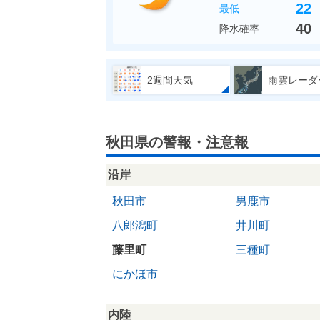
22
最低
40
降水確率
2週間天気
雨雲レーダ
秋田県の警報・注意報
沿岸
秋田市
男鹿市
八郎潟町
井川町
藤里町
三種町
にかほ市
内陸