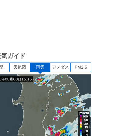
天気ガイド
星
天気図
雨雲
アメダス
PM2.5