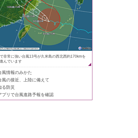
で非常に強い台風13号が久米島の西北西約170kmを
進んでいます
台風情報のみかた
台風の接近、上陸に備えて
知る防災
アプリで台風進路予報を確認