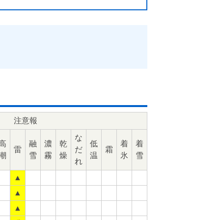
注意報
な
高
融
濃
乾
低
着
着
雷
だ
霜
潮
雪
霧
燥
温
氷
雪
れ
▲
▲
▲