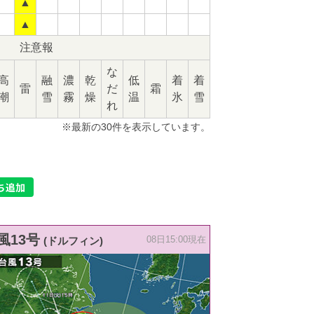
▲
▲
注意報
な
高
融
濃
乾
低
着
着
雷
だ
霜
潮
雪
霧
燥
温
氷
雪
れ
※最新の30件を表示しています。
風13号
(ドルフィン)
08日15:00現在