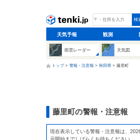
tenki.jp
検
天気予報
観測
雨雲レーダー
天気図
トップ
警報・注意報
秋田県
藤里町
藤里町の警報・注意報
現在表示している警報・注意報は、202
示開始までしばらくお待ちください。