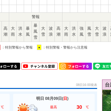
警報
暴
高
大
洪
暴
大
波
高
大
洪
強
風
大
波
風
潮
雨
水
風
雪
浪
潮
雨
水
風
雪
雪
浪
雪
：特別警報から警報
●
：特別警報・警報から注意報
台
08日16:00発表
明日 08月09日(
日
)
30
℃
最高
℃