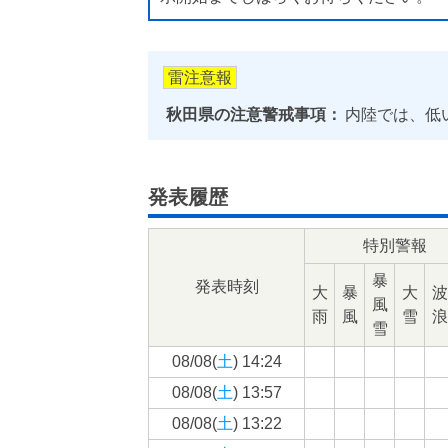
雷注意報
秋田県の注意警戒事項：
内陸では、低
発表履歴
特別警報
暴
発表時刻
大
暴
大
波
風
雨
風
雪
浪
雪
08/08(
土
) 14:24
08/08(
土
) 13:57
08/08(
土
) 13:22