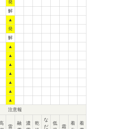
発
解
▲
発
解
▲
▲
▲
▲
▲
▲
▲
注意報
な
高
融
濃
乾
低
着
着
雷
だ
霜