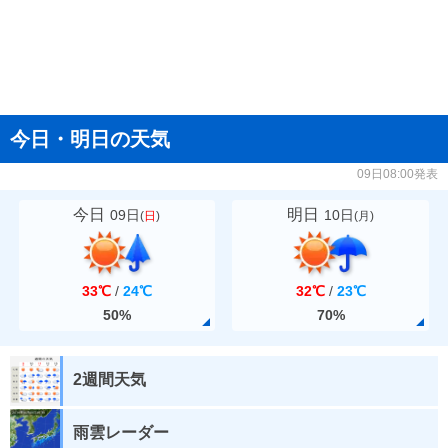
今日・明日の天気
09日08:00発表
今日
明日
09日
10日
(
日
)
(
月
)
33℃
/
24℃
32℃
/
23℃
50%
70%
2週間天気
雨雲レーダー