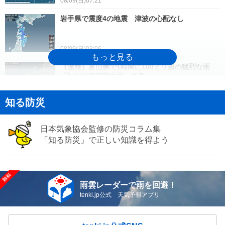
08/09(日)07:21
岩手県で震度4の地震 津波の心配なし
08/09(日)03:06
【速報】富山県で1時間に100ミリ超の猛烈な雨
「記録的短時間大雨」発表
08/08(土)18:57
知る防災
来週は台風15号が北日本直撃か 関東にも影響
熱帯低気圧が次々と発生 2週間天気
日本気象協会監修の防災コラム集
「知る防災」で正しい知識を得よう
08/08(土)18:41
【速報】青森県大鰐町で1時間に約90ミリの猛烈な
雨 「記録的短時間大雨」発表
雨雲レーダーで雨を回避！
08/08(土)16:55
tenki.jp公式 天気予報アプリ
気象予報士の解説をもっと見る