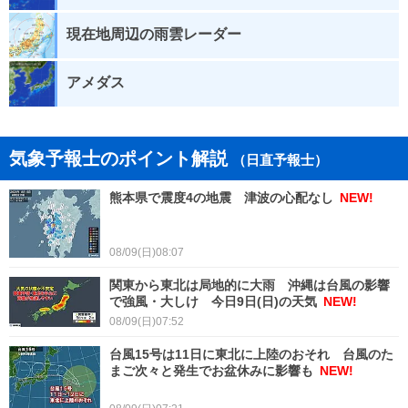
現在地周辺の雨雲レーダー
アメダス
気象予報士のポイント解説
（日直予報士）
熊本県で震度4の地震 津波の心配なし
NEW!
08/09(日)08:07
関東から東北は局地的に大雨 沖縄は台風の影響
で強風・大しけ 今日9日(日)の天気
NEW!
08/09(日)07:52
台風15号は11日に東北に上陸のおそれ 台風のた
まご次々と発生でお盆休みに影響も
NEW!