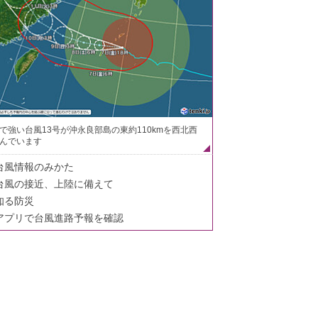
で強い台風13号が沖永良部島の東約110kmを西北西
んでいます
台風情報のみかた
台風の接近、上陸に備えて
知る防災
アプリで台風進路予報を確認