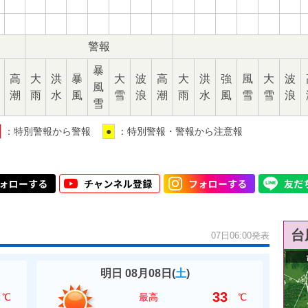
警報
暴
高
大
洪
暴
大
波
高
大
洪
強
風
大
波
風
潮
雨
水
風
雪
浪
潮
雨
水
風
雪
雪
浪
雪
：特別警報から警報
●
：特別警報・警報から注意報
台
07日06:00発表
明日 08月08日(
土
)
33
℃
最高
℃