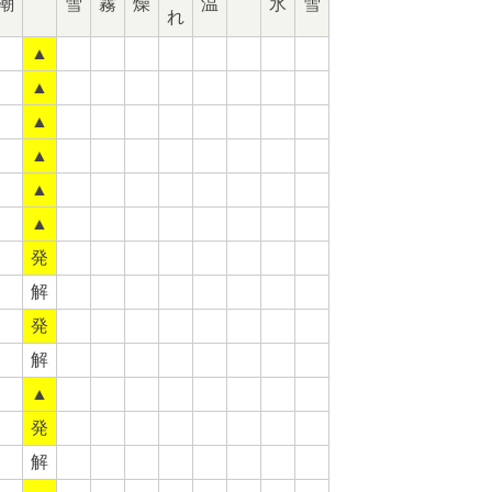
潮
雪
霧
燥
温
氷
雪
れ
▲
▲
▲
▲
▲
▲
発
解
発
解
▲
発
解