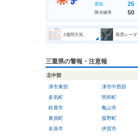
25
最低
50
降水確率
2週間天気
雨雲レーダ
三重県の警報・注意報
北中部
津市東部
津市中西部
多気町
明和町
鈴鹿市
亀山市
東員町
菰野町
名張市
伊賀市