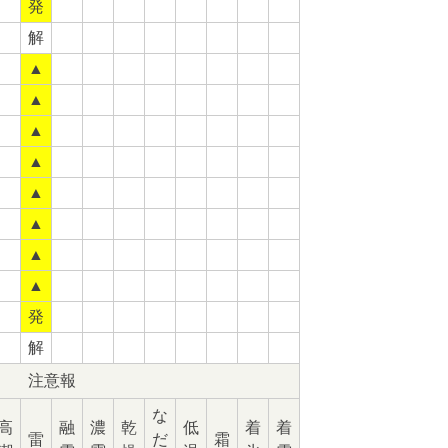
発
解
▲
▲
▲
▲
▲
▲
▲
▲
発
解
注意報
な
高
融
濃
乾
低
着
着
雷
だ
霜