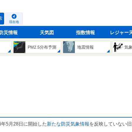
索
現在地
防災情報
天気図
指数情報
レジャー
PM2.5分布予測
地震情報
気
6年5月28日に開始した
新たな防災気象情報
を反映していない旧