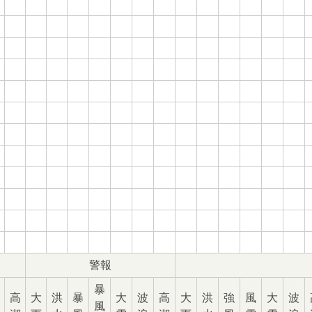
警報
暴
高
大
洪
暴
大
波
高
大
洪
強
風
大
波
風