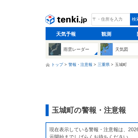
tenki.jp
検
天気予報
観測
雨雲レーダー
天気図
トップ
警報・注意報
三重県
玉城町
玉城町の警報・注意報
現在表示している警報・注意報は、202
示開始までしばらくお待ちください。