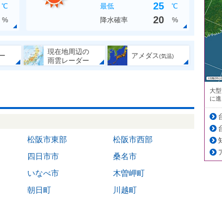
25
℃
最低
℃
20
%
降水確率
%
現在地周辺の
ー
アメダス
(気温)
雨雲レーダー
大型
に進
松阪市東部
松阪市西部
四日市市
桑名市
いなべ市
木曽岬町
朝日町
川越町