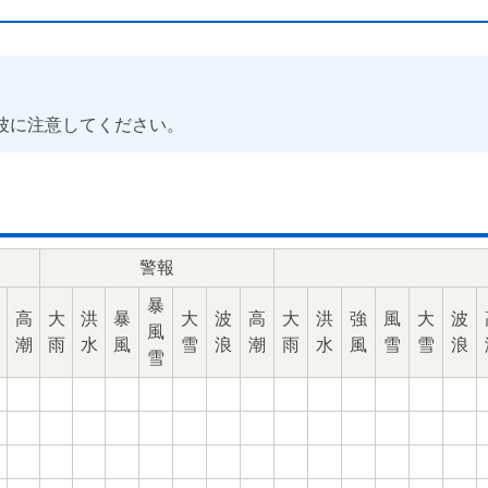
波に注意してください。
警報
暴
高
大
洪
暴
大
波
高
大
洪
強
風
大
波
風
潮
雨
水
風
雪
浪
潮
雨
水
風
雪
雪
浪
雪