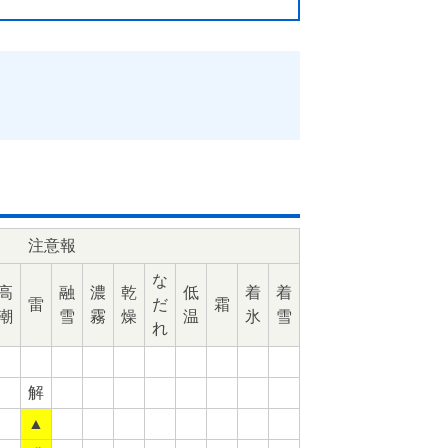
注意報
な
高
融
濃
乾
低
着
着
雷
だ
霜
潮
雪
霧
燥
温
氷
雪
れ
解
▲