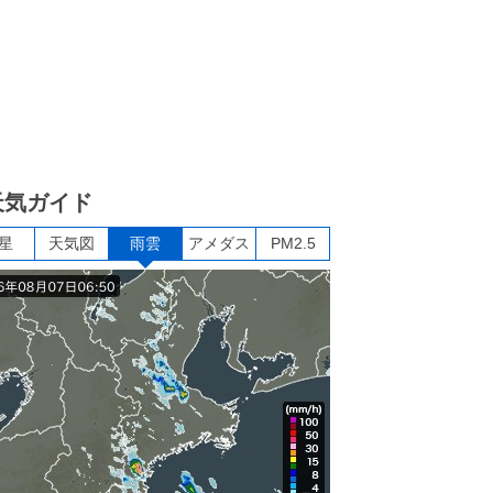
天気ガイド
星
天気図
雨雲
アメダス
PM2.5