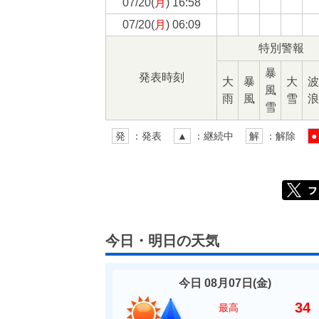
07/20(
月
) 16:58
07/20(
月
) 06:09
特別警報
暴
発表時刻
大
暴
大
波
風
雨
風
雪
浪
雪
発
：発表
▲
：継続中
解
：解除
●
今日・明日の天気
今日 08月07日(
金
)
34
最高