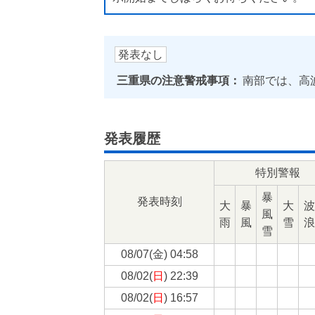
発表なし
三重県の注意警戒事項：
南部では、高
発表履歴
特別警報
暴
発表時刻
大
暴
大
波
風
雨
風
雪
浪
雪
08/07(
金
) 04:58
08/02(
日
) 22:39
08/02(
日
) 16:57