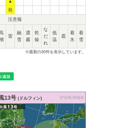
▲
発
注意報
な
高
融
濃
乾
低
着
着
雷
だ
霜
潮
雪
霧
燥
温
氷
雪
れ
※最新の30件を表示しています。
風13号
(ドルフィン)
07日06:00現在