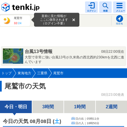
tenki.jp
ログイン
検索
メニュー
直前に見た情報が
尾鷲市
ここに保存されます
32
/
24
（ログイン不要）
現在地
台風13号情報
08日22:00現在
大型で非常に強い台風13号が久米島の西北西約230kmを北西に進
んでいます
トップ
東海地方
三重県
尾鷲市
尾鷲市の天気
08日23:00発表
今日・明日
3時間
1時間
2週間
日の出｜
05時11分
今日の天気 08月08日
(
土
)
日の入｜
18時50分