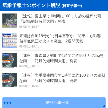
気象予報士のポイント解説
(日直予報士)
【速報】富山県で1時間に100ミリ超の猛烈な雨
「記録的短時間大雨」発表
08/08(土)18:57
来週は台風15号が北日本直撃か 関東にも影響
熱帯低気圧が次々と発生 2週間天気
08/08(土)18:41
【速報】青森県大鰐町で1時間に約90ミリの猛烈
な雨 「記録的短時間大雨」発表
08/08(土)16:55
【速報】岩手県盛岡市で1時間に約100ミリの猛烈
な雨 「記録的短時間大雨」発表
08/08(土)16:46
解説記事一覧