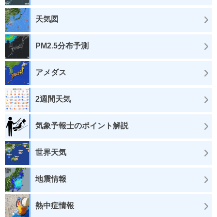
天気図
PM2.5分布予測
アメダス
2週間天気
気象予報士のポイント解説
世界天気
地震情報
熱中症情報