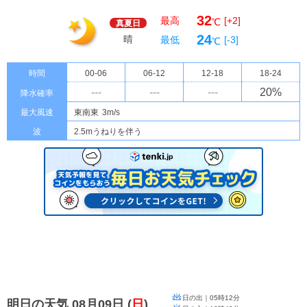
32
最高
[+2]
℃
真夏日
24
晴
最低
[-3]
℃
時間
00-06
06-12
12-18
18-24
---
---
---
20
%
降水確率
最大風速
東南東
3m/s
波
2.5mうねりを伴う
日の出｜
05時12分
明日の天気 08月09日
(
日
)