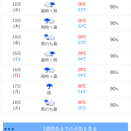
12日
28℃
80
%
(
水
)
23℃
曇時々雨
13日
26℃
90
%
(
木
)
23℃
雨時々曇
14日
28℃
90
%
(
金
)
23℃
雨のち曇
15日
29℃
90
%
(
土
)
24℃
曇時々雨
16日
28℃
80
%
(
日
)
24℃
雨時々曇
17日
30℃
90
%
(
月
)
24℃
雨
18日
30℃
80
%
(
火
)
25℃
雨のち曇
2週間先までの天気を見る