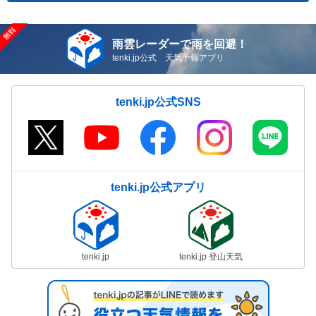
雨雲レーダーで雨を回避！
tenki.jp公式 天気予報アプリ
tenki.jp公式SNS
tenki.jp公式アプリ
tenki.jp
tenki.jp 登山天気