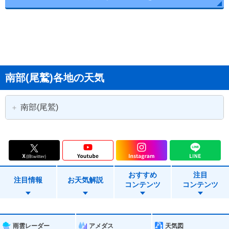
南部(尾鷲)各地の天気
南部(尾鷲)
伊勢市
尾鷲市
鳥羽市
熊野市
おすすめ
注目
志摩市
大台町
注目情報
お天気解説
コンテンツ
コンテンツ
玉城町
度会町
大紀町
南伊勢町
雨雲レーダー
アメダス
天気図