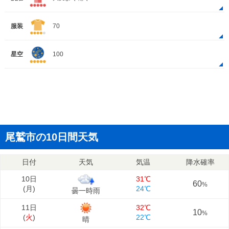
服装
70
星空
100
尾鷲市の10日間天気
日付
天気
気温
降水確率
10日
31℃
60
%
(
月
)
24℃
曇一時雨
11日
32℃
10
%
(
火
)
22℃
晴