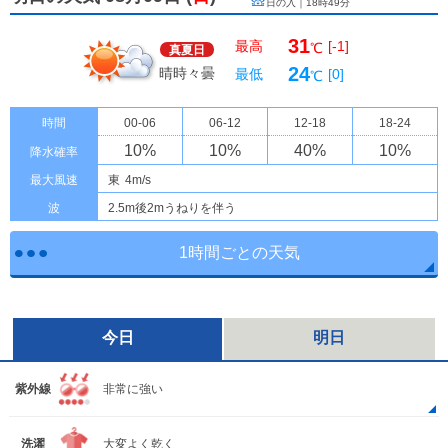
日の入｜
18時49分
31
最高
[-1]
℃
真夏日
24
晴時々曇
最低
[0]
℃
時間
00-06
06-12
12-18
18-24
10
%
10
%
40
%
10
%
降水確率
最大風速
東
4m/s
波
2.5m後2mうねりを伴う
1時間ごとの天気
今日
明日
紫外線
非常に強い
洗濯
大変よく乾く