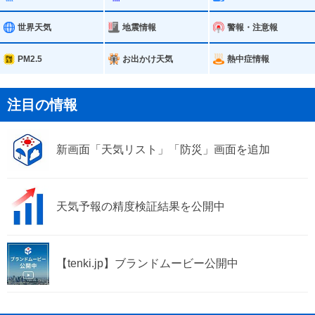
紀北町
御浜町
世界天気
地震情報
警報・注意報
紀宝町
PM2.5
お出かけ天気
熱中症情報
注目の情報
新画面「天気リスト」「防災」画面を追加
天気予報の精度検証結果を公開中
【tenki.jp】ブランドムービー公開中