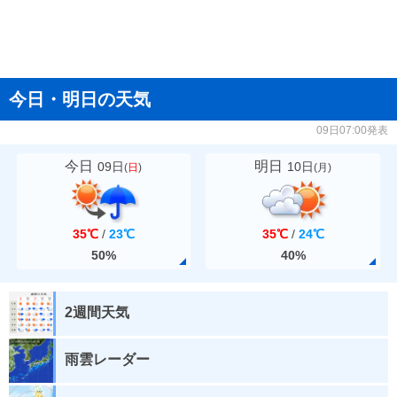
今日・明日の天気
09日07:00発表
今日
明日
09日
10日
(
日
)
(
月
)
35℃
/
23℃
35℃
/
24℃
50%
40%
2週間天気
雨雲レーダー