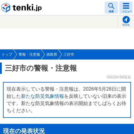
tenki.jp
検索
メニュー
現在地
トップ
警報・注意報
徳島県
三好市
三好市の警報・注意報
09日04:58現在
現在表示している警報・注意報は、2026年5月28日に開
始した
新たな防災気象情報
を反映していない旧来の表示
です。新たな防災気象情報の表示開始までしばらくお待
ちください。
現在の発表状況