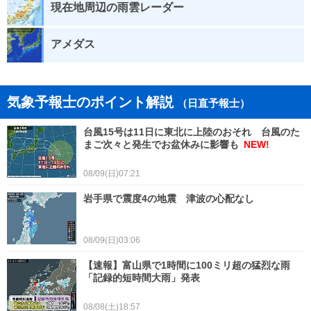
現在地周辺の雨雲レーダー
アメダス
気象予報士のポイント解説
（日直予報士）
台風15号は11日に東北に上陸のおそれ 台風のた
まご次々と発生でお盆休みに影響も
NEW!
08/09(日)07:21
岩手県で震度4の地震 津波の心配なし
08/09(日)03:06
【速報】富山県で1時間に100ミリ超の猛烈な雨
「記録的短時間大雨」発表
08/08(土)18:57