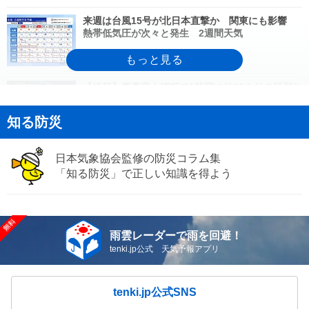
来週は台風15号が北日本直撃か 関東にも影響
熱帯低気圧が次々と発生 2週間天気
08/08(土)18:41
【速報】青森県大鰐町で1時間に約90ミリの猛烈な
雨 「記録的短時間大雨」発表
知る防災
08/08(土)16:55
【速報】岩手県盛岡市で1時間に約100ミリの猛烈
日本気象協会監修の防災コラム集
な雨 「記録的短時間大雨」発表
「知る防災」で正しい知識を得よう
08/08(土)16:46
【速報】新潟県長岡市で1時間に約100ミリの猛烈
な雨 「記録的短時間大雨」発表
雨雲レーダーで雨を回避！
08/08(土)15:40
tenki.jp公式 天気予報アプリ
気象予報士の解説をもっと見る
tenki.jp公式SNS