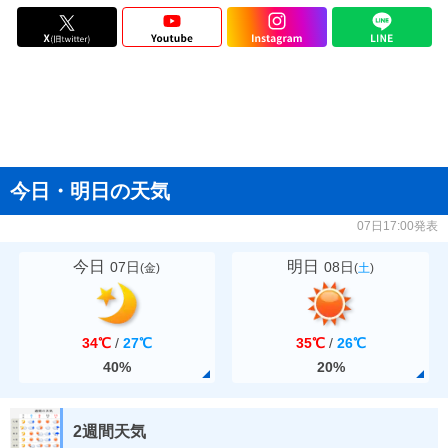
今日・明日の天気
07日17:00発表
今日
明日
07日
08日
(
金
)
(
土
)
34℃
/
27℃
35℃
/
26℃
40%
20%
2週間天気