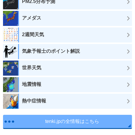
PM2.5分布予測
アメダス
2週間天気
気象予報士のポイント解説
世界天気
地震情報
熱中症情報
tenki.jpの全情報はこちら