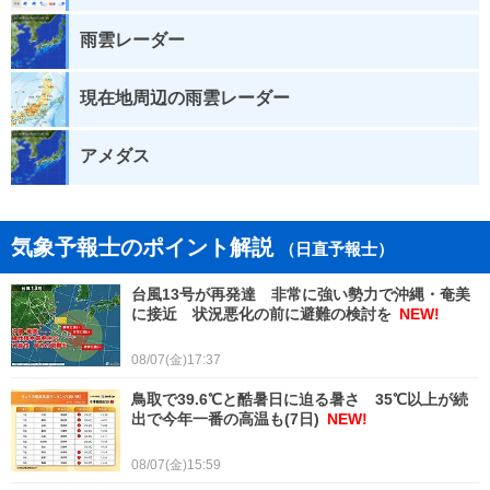
雨雲レーダー
現在地周辺の雨雲レーダー
アメダス
気象予報士のポイント解説
（日直予報士）
台風13号が再発達 非常に強い勢力で沖縄・奄美
に接近 状況悪化の前に避難の検討を
NEW!
08/07(金)17:37
鳥取で39.6℃と酷暑日に迫る暑さ 35℃以上が続
出で今年一番の高温も(7日)
NEW!
08/07(金)15:59