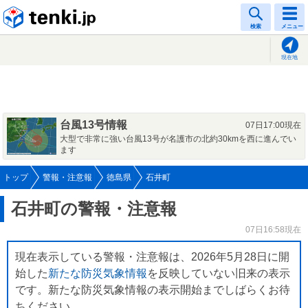
tenki.jp
検索
メニュー
現在地
台風13号情報
07日17:00現在
大型で非常に強い台風13号が名護市の北約30kmを西に進んでい
ます
トップ
警報・注意報
徳島県
石井町
石井町の警報・注意報
07日16:58現在
現在表示している警報・注意報は、2026年5月28日に開
始した
新たな防災気象情報
を反映していない旧来の表示
です。新たな防災気象情報の表示開始までしばらくお待
ちください。