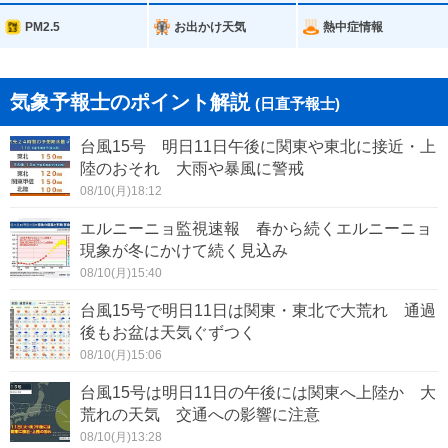
PM2.5
お出かけ天気
熱中症情報
気象予報士のポイント解説
(日直予報士)
台風15号 明日11日午後に関東や東北に接近・上
陸のおそれ 大雨や暴風に警戒
08/10(月)18:12
エルニーニョ監視速報 春から続くエルニーニョ
現象が冬にかけて続く見込み
08/10(月)15:40
台風15号で明日11日は関東・東北で大荒れ 通過
後もお盆は天気ぐずつく
08/10(月)15:06
台風15号は明日11日の午後には関東へ上陸か 大
荒れの天気 交通への影響に注意
08/10(月)13:28