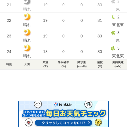
3
21
19
0
0
80
晴れ
東
2
22
19
0
0
81
晴れ
東北東
3
23
19
0
0
80
晴れ
東
3
24
18
0
0
80
晴れ
東北東
気温
降水確率
降水量
湿度
風向風速
時刻
天気
(℃)
(%)
(mm/h)
(%)
(m/s)