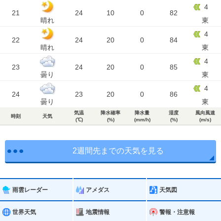
4
21
24
10
0
82
晴れ
東
4
22
24
20
0
84
晴れ
東
4
23
24
20
0
85
曇り
東
4
24
23
20
0
86
曇り
東
気温
降水確率
降水量
湿度
風向風速
時刻
天気
(℃)
(%)
(mm/h)
(%)
(m/s)
2週間先までの天気を見る
雨雲レーダー
アメダス
天気図
世界天気
地震情報
警報・注意報