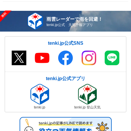
雨雲レーダーで雨を回避！
tenki.jp公式 天気予報アプリ
tenki.jp公式SNS
tenki.jp公式アプリ
tenki.jp
tenki.jp 登山天気