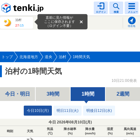
tenki.jp
ログイン
検索
メニュー
直前に見た情報が
泊村
ここに保存されます
27
/
15
（ログイン不要）
現在地
トップ
北海道地方
道央
泊村
1時間天気
泊村の1時間天気
10日21:00発表
今日・明日
3時間
1時間
2週間
今日10日(月)
明日11日(火)
明後日12日(水)
今日 2026年08月10日(
月
)
気温
降水確率
降水量
湿度
風向風速
時刻
天気
(℃)
(%)
(mm/h)
(%)
(m/s)