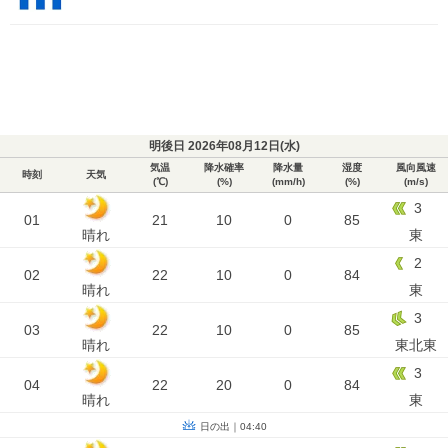
明後日 2026年08月12日(
水
)
気温
降水確率
降水量
湿度
風向風速
時刻
天気
(℃)
(%)
(mm/h)
(%)
(m/s)
3
01
21
10
0
85
晴れ
東
2
02
22
10
0
84
晴れ
東
3
03
22
10
0
85
晴れ
東北東
3
04
22
20
0
84
晴れ
東
日の出｜04:40