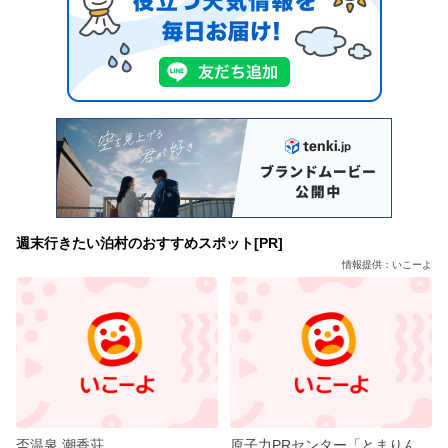
週末行きたい泊村のおすすめスポット[PR]
情報提供：いこーよ
盃温泉 潮香荘
原子力PRセンター「とまりん館」