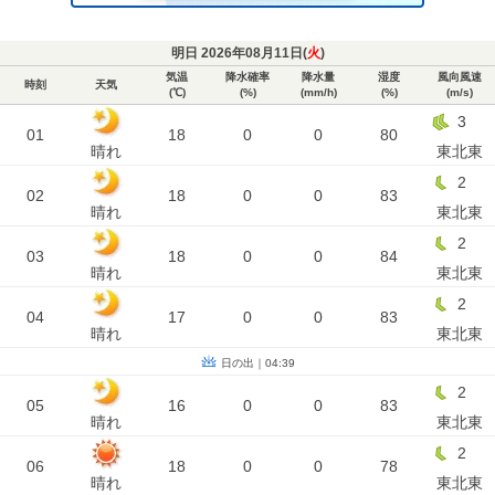
明日 2026年08月11日(
火
)
気温
降水確率
降水量
湿度
風向風速
時刻
天気
(℃)
(%)
(mm/h)
(%)
(m/s)
3
01
18
0
0
80
晴れ
東北東
2
02
18
0
0
83
晴れ
東北東
2
03
18
0
0
84
晴れ
東北東
2
04
17
0
0
83
晴れ
東北東
日の出｜04:39
2
05
16
0
0
83
晴れ
東北東
2
06
18
0
0
78
晴れ
東北東