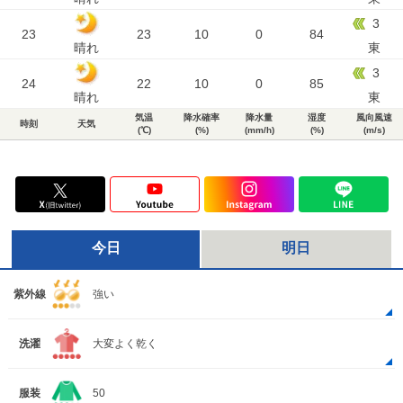
3
23
23
10
0
84
晴れ
東
3
24
22
10
0
85
晴れ
東
気温
降水確率
降水量
湿度
風向風速
時刻
天気
(℃)
(%)
(mm/h)
(%)
(m/s)
今日
明日
紫外線
強い
洗濯
大変よく乾く
服装
50