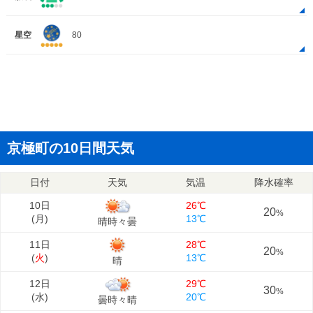
星空
80
京極町の10日間天気
日付
天気
気温
降水確率
10日
26℃
20
%
(
月
)
13℃
晴時々曇
11日
28℃
20
%
(
火
)
13℃
晴
12日
29℃
30
%
(
水
)
20℃
曇時々晴