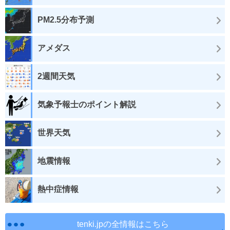
PM2.5分布予測
アメダス
2週間天気
気象予報士のポイント解説
世界天気
地震情報
熱中症情報
tenki.jpの全情報はこちら