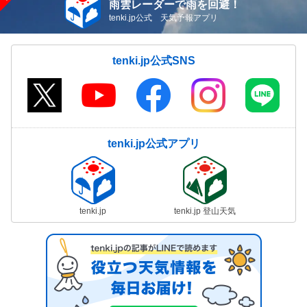
雨雲レーダーで雨を回避！
tenki.jp公式 天気予報アプリ
tenki.jp公式SNS
tenki.jp公式アプリ
tenki.jp
tenki.jp 登山天気