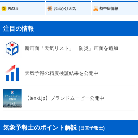
岩内町
泊村
PM2.5
お出かけ天気
熱中症情報
神恵内村
積丹町
注目の情報
古平町
仁木町
新画面「天気リスト」「防災」画面を追加
余市町
赤井川村
天気予報の精度検証結果を公開中
【tenki.jp】ブランドムービー公開中
気象予報士のポイント解説
(日直予報士)