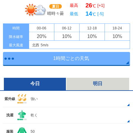
26
最高
[+1]
℃
夏日
14
晴時々曇
最低
[-5]
℃
時間
00-06
06-12
12-18
18-24
20
%
10
%
10
%
10
%
降水確率
最大風速
北西
5m/s
1時間ごとの天気
今日
明日
紫外線
強い
洗濯
乾く
服装
50