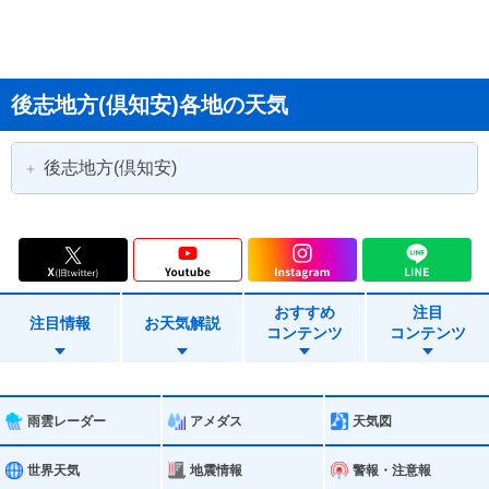
後志地方(倶知安)各地の天気
後志地方(倶知安)
小樽市
島牧村
寿都町
黒松内町
おすすめ
注目
蘭越町
ニセコ町
注目情報
お天気解説
コンテンツ
コンテンツ
真狩村
留寿都村
喜茂別町
京極町
雨雲レーダー
アメダス
天気図
倶知安町
共和町
世界天気
地震情報
警報・注意報