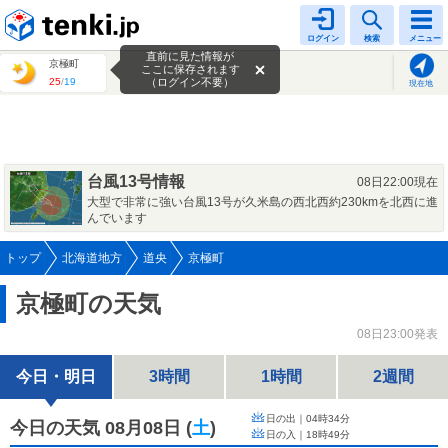
tenki.jp
ログイン
検索
メニュー
直前に見た情報が
京極町
ここに保存されます
25
/
19
（ログイン不要）
現在地
台風13号情報
08日22:00現在
大型で非常に強い台風13号が久米島の西北西約230kmを北西に進
んでいます
トップ
北海道地方
道央
京極町
京極町の天気
08日23:00発表
今日・明日
3時間
1時間
2週間
日の出｜
04時34分
今日の天気 08月08日
(
土
)
日の入｜
18時49分