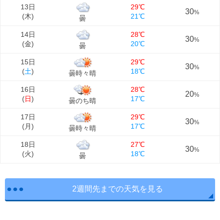
13日
29℃
30
%
(
木
)
21℃
曇
14日
28℃
30
%
(
金
)
20℃
曇
15日
29℃
30
%
(
土
)
18℃
曇時々晴
16日
28℃
20
%
(
日
)
17℃
曇のち晴
17日
29℃
30
%
(
月
)
17℃
曇時々晴
18日
27℃
30
%
(
火
)
18℃
曇
2週間先までの天気を見る