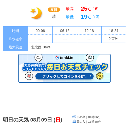
25
最高
[-6]
℃
夏日
19
晴
最低
[+3]
℃
時間
00-06
06-12
12-18
18-24
---
---
---
20
%
降水確率
最大風速
北北西
3m/s
日の出｜
04時36分
明日の天気 08月09日
(
日
)
日の入｜
18時48分