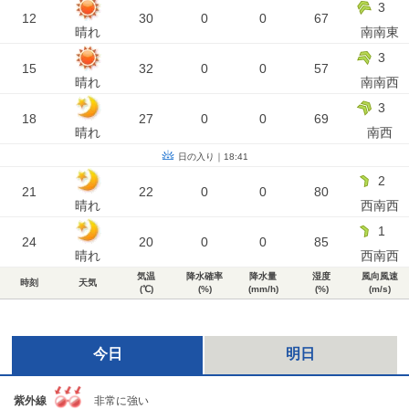
3
12
30
0
0
67
晴れ
南南東
3
15
32
0
0
57
晴れ
南南西
3
18
27
0
0
69
晴れ
南西
日の入り｜18:41
2
21
22
0
0
80
晴れ
西南西
1
24
20
0
0
85
晴れ
西南西
気温
降水確率
降水量
湿度
風向風速
時刻
天気
(℃)
(%)
(mm/h)
(%)
(m/s)
今日
明日
紫外線
非常に強い