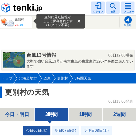
tenki.jp
ログイン
検索
メニュー
直前に見た情報が
更別村
ここに保存されます
28
/
16
（ログイン不要）
現在地
台風13号情報
06日12:00現在
大型で強い台風13号が南大東島の東北東約220kmを西に進んでい
ます
トップ
北海道地方
道東
更別村
3時間天気
更別村の天気
06日13:00発表
今日・明日
3時間
1時間
2週間
今日06日(木)
明日07日(金)
明後日08日(土)