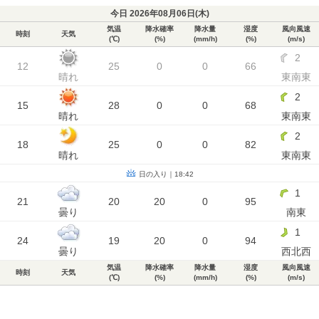
今日 2026年08月06日(
木
)
気温
降水確率
降水量
湿度
風向風速
時刻
天気
(℃)
(%)
(mm/h)
(%)
(m/s)
2
12
25
0
0
66
晴れ
東南東
2
15
28
0
0
68
晴れ
東南東
2
18
25
0
0
82
晴れ
東南東
日の入り｜18:42
1
21
20
20
0
95
曇り
南東
1
24
19
20
0
94
曇り
西北西
気温
降水確率
降水量
湿度
風向風速
時刻
天気
(℃)
(%)
(mm/h)
(%)
(m/s)