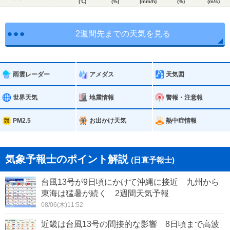
(℃)
(%)
(mm/h)
(%)
(m/s)
2週間先までの天気を見る
雨雲レーダー
アメダス
天気図
世界天気
地震情報
警報・注意報
PM2.5
お出かけ天気
熱中症情報
気象予報士のポイント解説
(日直予報士)
台風13号が9日頃にかけて沖縄に接近 九州から
東海は猛暑が続く 2週間天気予報
08/06(木)11:52
近畿は台風13号の間接的な影響 8日頃まで高波