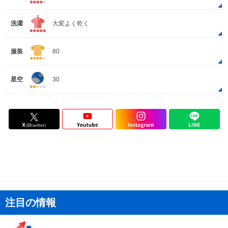
洗濯
大変よく乾く
服装
80
星空
30
注目の情報