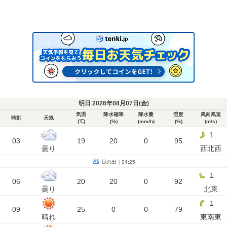
明日 2026年08月07日(
金
)
気温
降水確率
降水量
湿度
風向風速
時刻
天気
(℃)
(%)
(mm/h)
(%)
(m/s)
1
03
19
20
0
95
曇り
西北西
日の出｜04:25
1
06
20
20
0
92
曇り
北東
1
09
25
0
0
79
晴れ
東南東