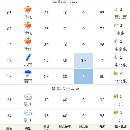
日の出｜04:26
1
06
21
10
0
87
晴れ
西北西
1
09
26
0
0
72
晴れ
南東
2
12
30
10
0
66
晴れ
東南東
2
15
27
50
0.7
72
小雨
東北東
4
18
23
60
1
89
弱雨
北北東
日の入り｜18:39
3
21
19
40
0
92
曇り
北
3
24
18
40
0
93
曇り
北
気温
降水確率
降水量
湿度
風向風速
時刻
天気