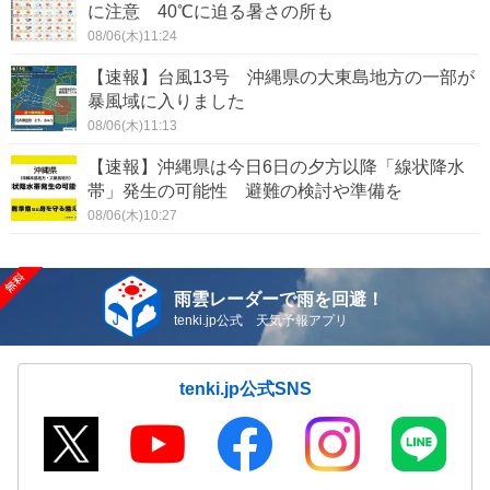
に注意 40℃に迫る暑さの所も
08/06(木)11:24
【速報】台風13号 沖縄県の大東島地方の一部が
暴風域に入りました
08/06(木)11:13
【速報】沖縄県は今日6日の夕方以降「線状降水
帯」発生の可能性 避難の検討や準備を
08/06(木)10:27
雨雲レーダーで雨を回避！
tenki.jp公式 天気予報アプリ
tenki.jp公式SNS