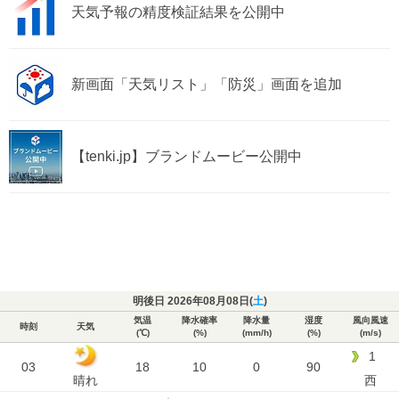
天気予報の精度検証結果を公開中
新画面「天気リスト」「防災」画面を追加
【tenki.jp】ブランドムービー公開中
明後日 2026年08月08日(
土
)
気温
降水確率
降水量
湿度
風向風速
時刻
天気
(℃)
(%)
(mm/h)
(%)
(m/s)
1
03
18
10
0
90
晴れ
西