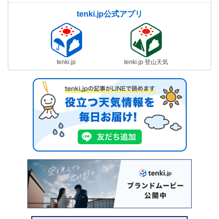
tenki.jp公式アプリ
tenki.jp
tenki.jp 登山天気