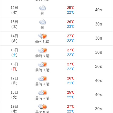
12日
25℃
40
%
(
水
)
22℃
曇
13日
26℃
30
%
(
木
)
23℃
曇
14日
27℃
30
%
(
金
)
22℃
曇のち晴
15日
27℃
30
%
(
土
)
22℃
曇時々晴
16日
27℃
30
%
(
日
)
22℃
曇時々晴
17日
26℃
40
%
(
月
)
21℃
曇時々晴
18日
25℃
40
%
(
火
)
22℃
曇時々晴
19日
27℃
30
%
(
水
)
22℃
曇のち晴