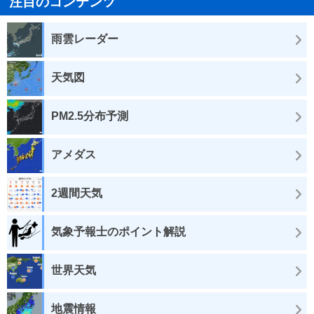
注目のコンテンツ
雨雲レーダー
天気図
PM2.5分布予測
アメダス
2週間天気
気象予報士のポイント解説
世界天気
地震情報