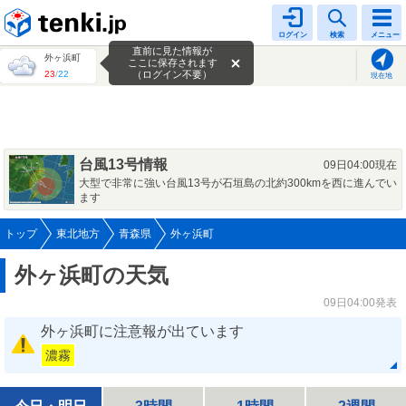
tenki.jp
ログイン
検索
メニュー
直前に見た情報が
外ヶ浜町
ここに保存されます
23
/
22
（ログイン不要）
現在地
台風13号情報
09日04:00現在
大型で非常に強い台風13号が石垣島の北約300kmを西に進んでい
ます
トップ
東北地方
青森県
外ヶ浜町
外ヶ浜町の天気
09日04:00発表
外ヶ浜町に注意報が出ています
濃霧