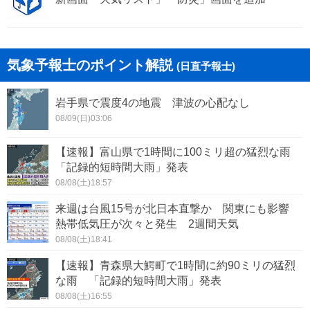
気象予報士のポイント解説
(日直予報士)
岩手県で震度4の地震 津波の心配なし
08/09(日)03:06
【速報】富山県で1時間に100ミリ超の猛烈な雨
「記録的短時間大雨」発表
08/08(土)18:57
来週は台風15号が北日本直撃か 関東にも影響
熱帯低気圧が次々と発生 2週間天気
08/08(土)18:41
【速報】青森県大鰐町で1時間に約90ミリの猛烈
な雨 「記録的短時間大雨」発表
08/08(土)16:55