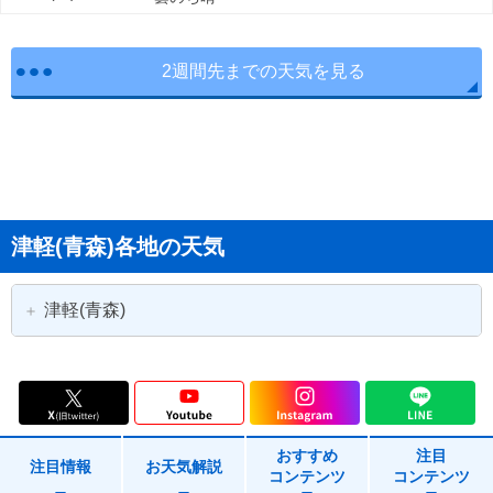
2週間先までの天気を見る
津軽(青森)各地の天気
津軽(青森)
青森市
弘前市
黒石市
五所川原市
おすすめ
注目
つがる市
平川市
注目情報
お天気解説
コンテンツ
コンテンツ