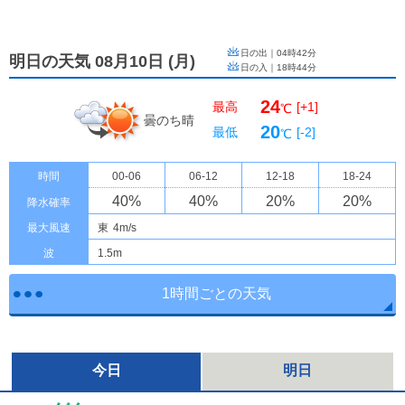
日の出｜
04時42分
明日の天気 08月10日
(
月
)
日の入｜
18時44分
24
最高
[+1]
℃
曇のち晴
20
最低
[-2]
℃
時間
00-06
06-12
12-18
18-24
40
%
40
%
20
%
20
%
降水確率
最大風速
東
4m/s
波
1.5m
1時間ごとの天気
今日
明日