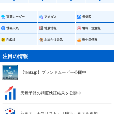
平内町
今別町
蓬田村
外ヶ浜町
雨雲レーダー
アメダス
天気図
鰺ヶ沢町
深浦町
世界天気
地震情報
警報・注意報
西目屋村
藤崎町
PM2.5
お出かけ天気
熱中症情報
大鰐町
田舎館村
注目の情報
板柳町
鶴田町
【tenki.jp】ブランドムービー公開中
中泊町
天気予報の精度検証結果を公開中
新画面「天気リスト」「防災」画面を追加