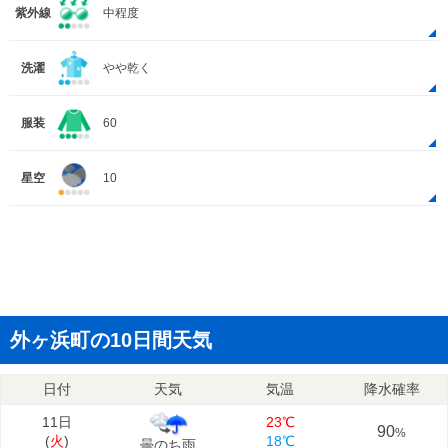
紫外線
中程度
洗濯
やや乾く
服装
60
星空
10
外ヶ浜町の10日間天気
日付
天気
気温
降水確率
11日
23℃
90
%
(
火
)
18℃
曇のち雨