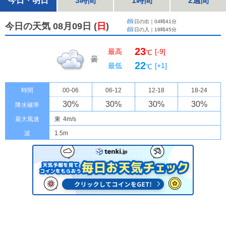
今日・明日
3時間
1時間
2週間
日の出｜
04時41分
今日の天気 08月09日
(
日
)
日の入｜
18時45分
23
最高
[-9]
℃
曇
22
最低
[+1]
℃
時間
00-06
06-12
12-18
18-24
30
%
30
%
30
%
30
%
降水確率
最大風速
東
4m/s
波
1.5m