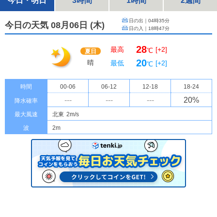
今日・明日
3時間
1時間
2週間
日の出｜
04時35分
今日の天気 08月06日
(
木
)
日の入｜
18時47分
28
最高
[+2]
℃
夏日
20
晴
最低
[+2]
℃
時間
00-06
06-12
12-18
18-24
---
---
---
20
%
降水確率
最大風速
北東
2m/s
波
2m