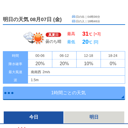
日の出｜
04時36分
明日の天気 08月07日
(
金
)
日の入｜
18時46分
31
最高
[+3]
℃
真夏日
20
曇のち晴
最低
[0]
℃
時間
00-06
06-12
12-18
18-24
20
%
20
%
10
%
0
%
降水確率
最大風速
南南西
2m/s
波
1.5m
1時間ごとの天気
今日
明日