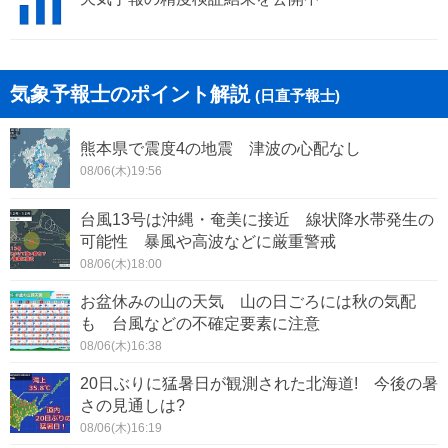
気象予報士のポイント解説
(日直予報士)
熊本県で震度4の地震 津波の心配なし
08/06(木)19:56
台風13号は沖縄・奄美に接近 線状降水帯発生の
可能性 暴風や高波などに厳重警戒
08/06(木)18:00
お盆休みの山の天気 山の日ごろには秋の気配
も 台風などの不確定要素に注意
08/06(木)16:38
20日ぶりに猛暑日が観測された北海道! 今後の暑
さの見通しは?
08/06(木)16:19