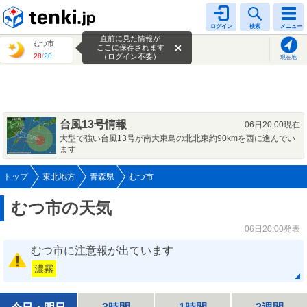
tenki.jp
ログイン
検索
メニュー
直前に見た情報が
むつ市
ここに保存されます
28
/
20
（ログイン不要）
現在地
台風13号情報
06日20:00現在
大型で強い台風13号が南大東島の北北東約90kmを西に進んでい
ます
トップ
東北地方
青森県
むつ市
むつ市の天気
06日20:00発表
むつ市に注意報が出ています
濃霧