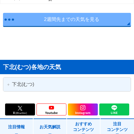
2週間先までの天気を見る
下北(むつ)各地の天気
下北(むつ)
むつ市
大間町
東通村
風間浦村
おすすめ
注目
佐井村
注目情報
お天気解説
コンテンツ
コンテンツ