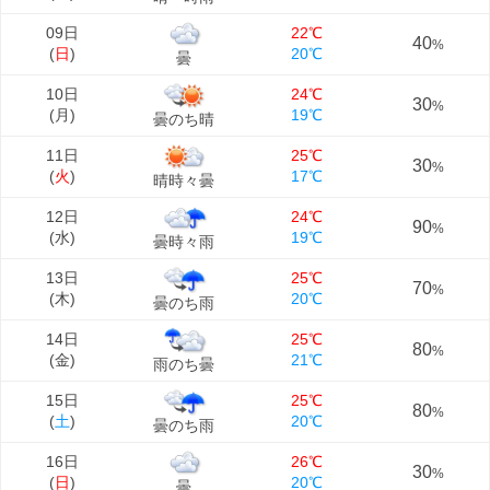
09日
22℃
40
%
(
日
)
20℃
曇
10日
24℃
30
%
(
月
)
19℃
曇のち晴
11日
25℃
30
%
(
火
)
17℃
晴時々曇
12日
24℃
90
%
(
水
)
19℃
曇時々雨
13日
25℃
70
%
(
木
)
20℃
曇のち雨
14日
25℃
80
%
(
金
)
21℃
雨のち曇
15日
25℃
80
%
(
土
)
20℃
曇のち雨
16日
26℃
30
%
(
日
)
20℃
曇