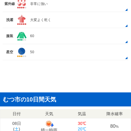
紫外線
非常に強い
洗濯
大変よく乾く
服装
60
星空
50
むつ市の10日間天気
日付
天気
気温
降水確率
08日
30℃
80
%
(
土
)
20℃
晴一時雨