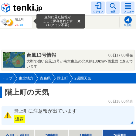
tenki.jp
ログイン
検索
メニュー
直前に見た情報が
階上町
ここに保存されます
28
/
18
（ログイン不要）
現在地
台風13号情報
06日17:00現在
大型で強い台風13号が南大東島の北東約130kmを西北西に進んで
います
トップ
東北地方
青森県
階上町
2週間天気
階上町の天気
06日18:00発表
階上町に注意報が出ています
濃霧