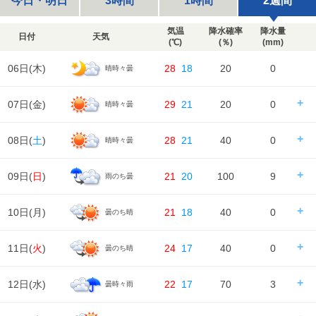
今日・明日
3時間
1時間
2週間
気温
降水確率
降水量
日付
天気
(℃)
(％)
(mm)
06日(
木
)
28
18
20
0
晴時々曇
07日(
金
)
29
21
20
0
晴時々曇
日の出/入
日の出｜04:36
日の入｜18:42
08日(
土
)
28
21
40
0
晴時々曇
時刻
00
06
12
18
24
天気
日の出/入
日の出｜04:37
日の入｜18:41
09日(
日
)
21
20
100
9
雨のち曇
時刻
00
06
12
18
24
降水確率
20%
20%
20%
20%
降水量
0㎜
0㎜
0㎜
0㎜
天気
日の出/入
日の出｜04:38
日の入｜18:40
10日(
月
)
21
18
40
0
曇のち晴
時刻
00
06
12
18
24
降水確率
10%
40%
40%
40%
気温
降水量
0㎜
0㎜
0㎜
0㎜
天気
日の出/入
日の出｜04:39
日の入｜18:38
11日(
火
)
24
17
40
0
曇のち晴
時刻
00
06
12
18
24
降水確率
100%
80%
40%
30%
湿度
99%
99%
82%
92%
99%
気温
降水量
8㎜
1㎜
0㎜
0㎜
天気
日の出/入
日の出｜04:40
日の入｜18:37
12日(
水
)
22
17
70
3
曇時々雨
風
時刻
00
06
12
18
24
1m/s
1m/s
1m/s
1m/s
1m/s
降水確率
30%
40%
30%
20%
湿度
99%
98%
81%
90%
100%
気温
降水量
0㎜
0㎜
0㎜
0㎜
天気
日の出/入
日の出｜04:41
日の入｜18:36