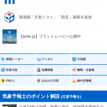
新画面「天気リスト」「防災」画面を追加
【tenki.jp】ブランドムービー公開中
雨雲レーダー
アメダス
天気図
世界天気
地震情報
警報・注意報
PM2.5
お出かけ天気
熱中症情報
気象予報士のポイント解説
(日直予報士)
台風13号は沖縄・奄美に接近 線状降水帯発生の