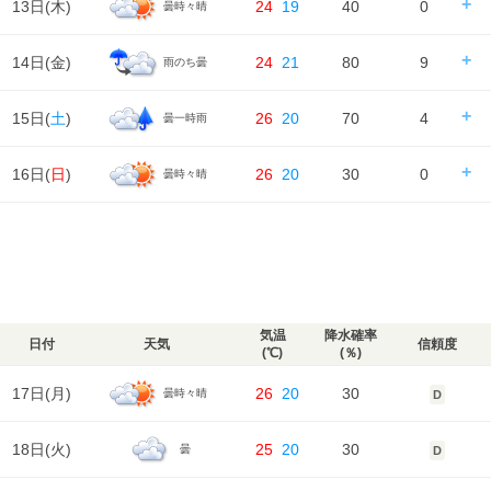
13日(
木
)
24
19
40
0
曇時々晴
風
時刻
00
06
12
18
24
1m/s
1m/s
2m/s
1m/s
1m/s
降水確率
30%
40%
40%
20%
湿度
100%
100%
96%
95%
96%
気温
降水量
0㎜
0㎜
0㎜
0㎜
天気
日の出/入
日の出｜04:42
日の入｜18:34
14日(
金
)
24
21
80
9
雨のち曇
風
時刻
00
06
12
18
24
1m/s
1m/s
2m/s
2m/s
2m/s
降水確率
70%
40%
40%
50%
湿度
96%
92%
80%
82%
93%
気温
降水量
2㎜
0㎜
0㎜
1㎜
天気
日の出/入
日の出｜04:43
日の入｜18:33
15日(
土
)
26
20
70
4
曇一時雨
風
時刻
00
06
12
18
24
2m/s
2m/s
2m/s
1m/s
2m/s
降水確率
40%
40%
30%
40%
湿度
93%
93%
76%
82%
92%
気温
降水量
0㎜
0㎜
0㎜
0㎜
天気
日の出/入
日の出｜04:44
日の入｜18:32
16日(
日
)
26
20
30
0
曇時々晴
風
時刻
00
06
12
18
24
2m/s
2m/s
2m/s
2m/s
2m/s
降水確率
70%
80%
80%
40%
湿度
92%
95%
86%
87%
96%
気温
降水量
1㎜
5㎜
3㎜
0㎜
天気
日の出/入
日の出｜04:45
日の入｜18:30
風
時刻
00
06
12
18
24
2m/s
3m/s
6m/s
7m/s
4m/s
降水確率
30%
70%
70%
30%
湿度
96%
95%
88%
95%
99%
気温
降水量
0㎜
2㎜
2㎜
0㎜
天気
風
4m/s
2m/s
2m/s
2m/s
2m/s
降水確率
30%
30%
20%
20%
湿度
99%
99%
91%
94%
99%
気温
降水量
0㎜
0㎜
0㎜
0㎜
気温
降水確率
日付
天気
信頼度
風
(℃)
(％)
2m/s
2m/s
3m/s
3m/s
2m/s
湿度
99%
97%
85%
92%
98%
気温
17日(
月
)
26
20
30
曇時々晴
D
風
2m/s
2m/s
3m/s
3m/s
2m/s
湿度
98%
97%
80%
88%
97%
18日(
火
)
25
20
30
曇
D
風
2m/s
2m/s
3m/s
3m/s
1m/s