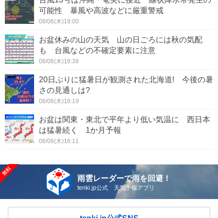
可能性 暴風や高波などに厳重警戒
08/06(木)18:00
お盆休みの山の天気 山の日ごろには秋の気配
も 台風などの不確定要素に注意
08/06(木)16:38
20日ぶりに猛暑日が観測された北海道! 今後の暑
さの見通しは?
08/06(木)16:19
お盆は関東・東北で平年より低い気温に 西日本
は猛暑続く 1か月予報
08/06(木)16:11
雨雲レーダーで雨を回避！
tenki.jp公式 天気予報アプリ