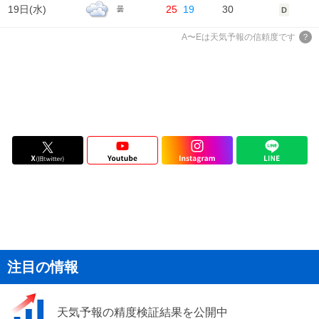
19日(
水
)
25
19
30
曇
D
A〜Eは天気予報の信頼度です
注目の情報
天気予報の精度検証結果を公開中