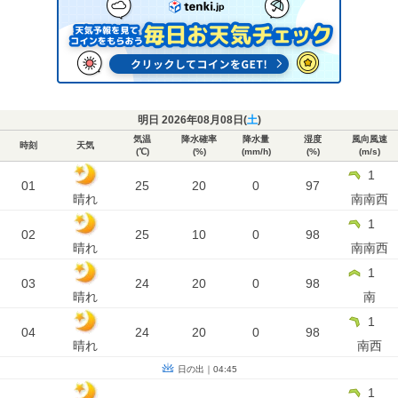
明日 2026年08月08日(
土
)
気温
降水確率
降水量
湿度
風向風速
時刻
天気
(℃)
(%)
(mm/h)
(%)
(m/s)
1
01
25
20
0
97
晴れ
南南西
1
02
25
10
0
98
晴れ
南南西
1
03
24
20
0
98
晴れ
南
1
04
24
20
0
98
晴れ
南西
日の出｜04:45
1