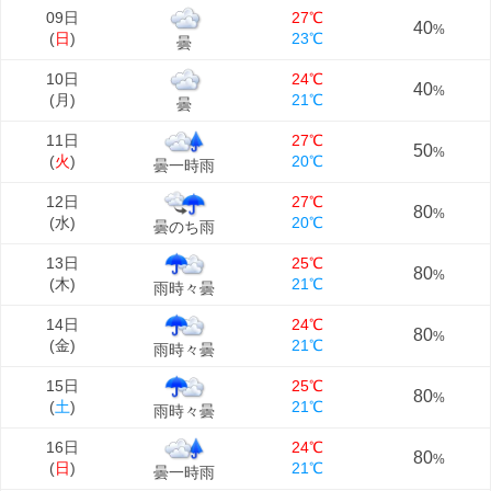
09日
27℃
40
%
(
日
)
23℃
曇
10日
24℃
40
%
(
月
)
21℃
曇
11日
27℃
50
%
(
火
)
20℃
曇一時雨
12日
27℃
80
%
(
水
)
20℃
曇のち雨
13日
25℃
80
%
(
木
)
21℃
雨時々曇
14日
24℃
80
%
(
金
)
21℃
雨時々曇
15日
25℃
80
%
(
土
)
21℃
雨時々曇
16日
24℃
80
%
(
日
)
21℃
曇一時雨