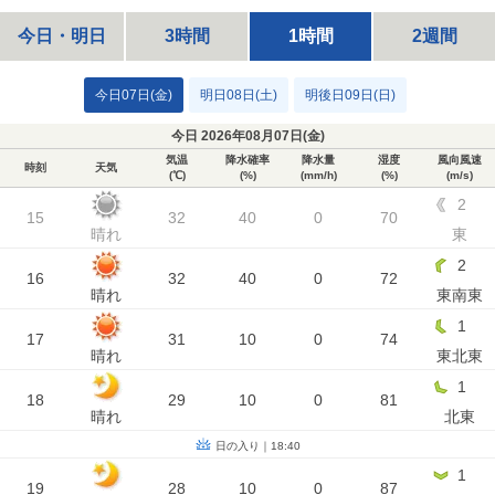
今日・明日
3時間
1時間
2週間
今日07日(金)
明日08日(土)
明後日09日(日)
今日 2026年08月07日(
金
)
気温
降水確率
降水量
湿度
風向風速
時刻
天気
(℃)
(%)
(mm/h)
(%)
(m/s)
2
15
32
40
0
70
晴れ
東
2
16
32
40
0
72
晴れ
東南東
1
17
31
10
0
74
晴れ
東北東
1
18
29
10
0
81
晴れ
北東
日の入り｜18:40
1
19
28
10
0
87