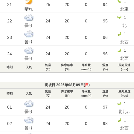
1
21
25
20
0
94
晴れ
北東
1
22
24
20
0
95
曇り
北
1
23
24
20
0
96
曇り
北西
1
24
24
20
0
96
曇り
北西
気温
降水確率
降水量
湿度
風向風速
時刻
天気
(℃)
(%)
(mm/h)
(%)
(m/s)
明後日 2026年08月09日(
日
)
気温
降水確率
降水量
湿度
風向風速
時刻
天気
(℃)
(%)
(mm/h)
(%)
(m/s)
1
01
24
20
0
97
曇り
北北西
1
02
24
20
0
98
曇り
北西