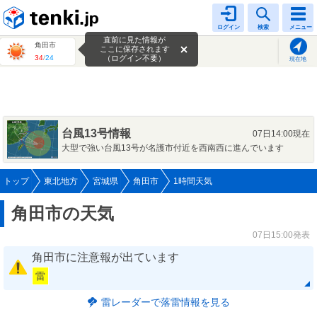
tenki.jp
ログイン
検索
メニュー
直前に見た情報が
角田市
ここに保存されます
34
/
24
（ログイン不要）
現在地
台風13号情報
07日14:00現在
大型で強い台風13号が名護市付近を西南西に進んでいます
トップ
東北地方
宮城県
角田市
1時間天気
角田市の天気
07日15:00発表
角田市に注意報が出ています
雷
雷レーダーで落雷情報を見る