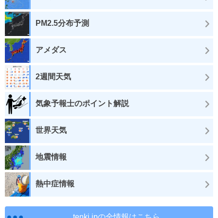
PM2.5分布予測
アメダス
2週間天気
気象予報士のポイント解説
世界天気
地震情報
熱中症情報
tenki.jpの全情報はこちら