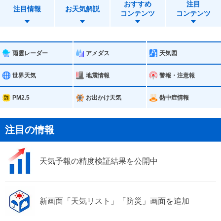
おすすめ
注目
仙台市太白区
石巻市
注目情報
お天気解説
コンテンツ
コンテンツ
塩竈市
気仙沼市
名取市
角田市
雨雲レーダー
アメダス
天気図
多賀城市
岩沼市
世界天気
地震情報
警報・注意報
登米市
栗原市
PM2.5
お出かけ天気
熱中症情報
東松島市
大崎市
注目の情報
富谷市
大河原町
天気予報の精度検証結果を公開中
村田町
柴田町
丸森町
亘理町
新画面「天気リスト」「防災」画面を追加
山元町
松島町