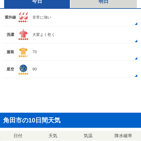
今日
明日
紫外線
非常に強い
洗濯
大変よく乾く
服装
70
星空
90
角田市の10日間天気
日付
天気
気温
降水確率