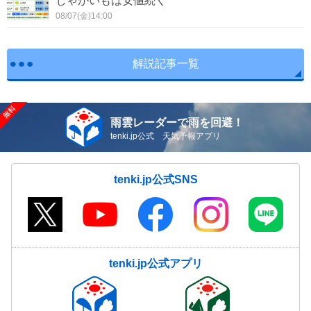
じゃがいもは安値続く
08/07(金)14:00
解説記事一覧
雨雲レーダーで雨を回避！
tenki.jp公式 天気予報アプリ
tenki.jp公式SNS
tenki.jp公式アプリ