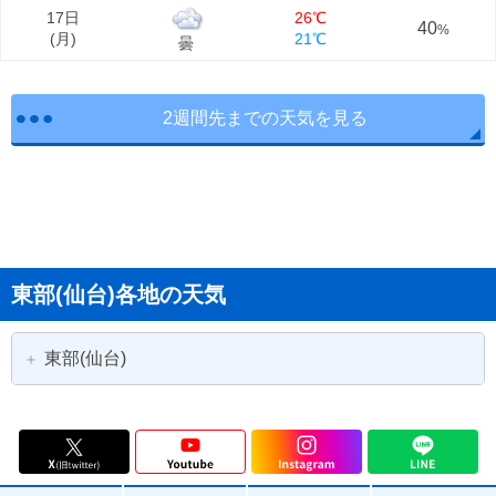
17日
26℃
40
%
(
月
)
21℃
曇
2週間先までの天気を見る
東部(仙台)各地の天気
東部(仙台)
仙台市
仙台市青葉区
仙台市宮城野区
仙台市若林区