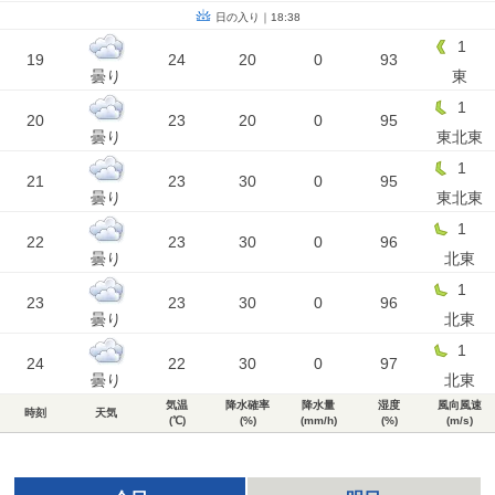
日の入り｜18:38
1
19
24
20
0
93
曇り
東
1
20
23
20
0
95
曇り
東北東
1
21
23
30
0
95
曇り
東北東
1
22
23
30
0
96
曇り
北東
1
23
23
30
0
96
曇り
北東
1
24
22
30
0
97
曇り
北東
気温
降水確率
降水量
湿度
風向風速
時刻
天気
(℃)
(%)
(mm/h)
(%)
(m/s)