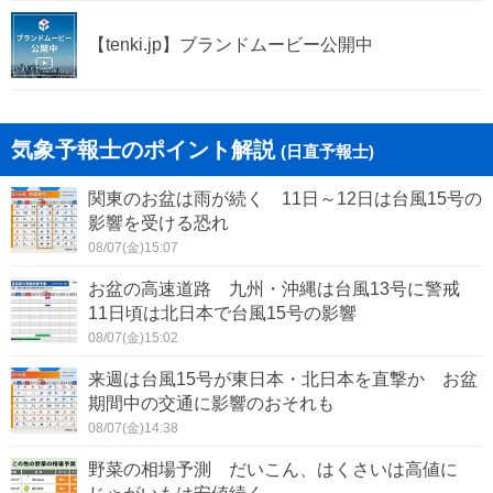
七ヶ浜町
利府町
【tenki.jp】ブランドムービー公開中
大郷町
涌谷町
美里町
女川町
気象予報士のポイント解説
(日直予報士)
南三陸町
関東のお盆は雨が続く 11日～12日は台風15号の
影響を受ける恐れ
08/07(金)15:07
お盆の高速道路 九州・沖縄は台風13号に警戒
11日頃は北日本で台風15号の影響
08/07(金)15:02
来週は台風15号が東日本・北日本を直撃か お盆
期間中の交通に影響のおそれも
08/07(金)14:38
野菜の相場予測 だいこん、はくさいは高値に