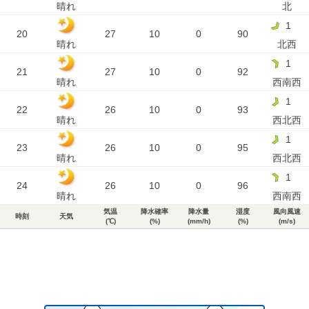
晴れ
北
1
20
27
10
0
90
晴れ
北西
1
21
27
10
0
92
晴れ
西南西
1
22
26
10
0
93
晴れ
西北西
1
23
26
10
0
95
晴れ
西北西
1
24
26
10
0
96
晴れ
西南西
気温
降水確率
降水量
湿度
風向風速
時刻
天気
(℃)
(%)
(mm/h)
(%)
(m/s)