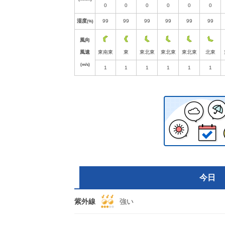
0
0
0
0
0
0
湿度
99
99
99
99
99
99
(%)
風向
風速
東南東
東
東北東
東北東
東北東
北東
(m/s)
1
1
1
1
1
1
今日
紫外線
強い