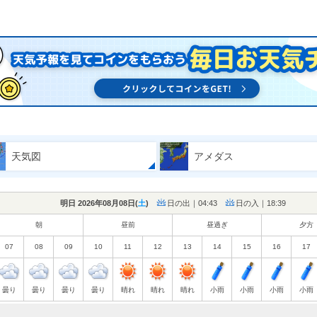
天気図
アメダス
明日 2026年08月08日(
土
)
日の出｜04:43
日の入｜18:39
朝
昼前
昼過ぎ
夕方
07
08
09
10
11
12
13
14
15
16
17
曇り
曇り
曇り
曇り
晴れ
晴れ
晴れ
小雨
小雨
小雨
小雨