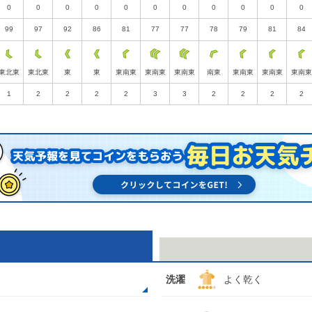
0
0
0
0
0
0
0
0
0
0
0
99
97
92
86
81
77
77
78
79
81
84
東北東
東北東
東
東
東南東
東南東
東南東
南東
東南東
東南東
東南東
1
2
2
2
2
3
3
2
2
2
2
洗濯
よく乾く