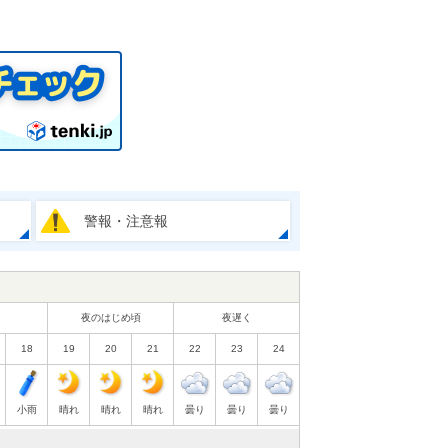
警報・注意報
夜のはじめ頃
夜遅く
18
19
20
21
22
23
24
小雨
晴れ
晴れ
晴れ
曇り
曇り
曇り