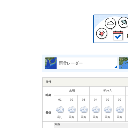
雨雲レーダー
日付
未明
明け方
時刻
01
02
03
04
05
06
天気
曇り
曇り
曇り
曇り
曇り
曇り