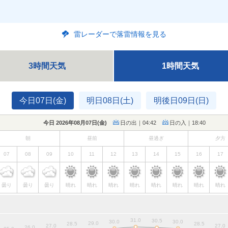
雷レーダーで落雷情報を見る
3時間天気
1時間天気
今日07日(金)
明日08日(土)
明後日09日(日)
今日 2026年08月07日(
金
)
日の出｜04:42
日の入｜18:40
朝
昼前
昼過ぎ
夕方
07
08
09
10
11
12
13
14
15
16
17
曇り
曇り
曇り
晴れ
晴れ
晴れ
晴れ
晴れ
晴れ
晴れ
晴れ