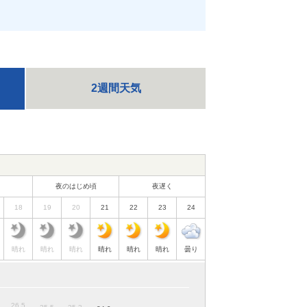
2週間天気
夜のはじめ頃
夜遅く
18
19
20
21
22
23
24
晴れ
晴れ
晴れ
晴れ
晴れ
晴れ
曇り