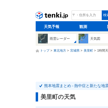
tenki.jp
検
天気予報
観測
雨雲レーダー
天気図
トップ
東北地方
宮城県
美里町
1時間
熊本地震まとめ - 熱中症と新たな地
美里町の天気