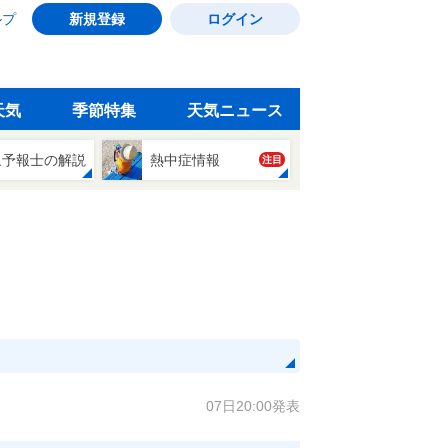
ルプ
新規登録
ログイン
天気
季節特集
天気ニュース
象予報士の解説
熱中症情報
注目
07日20:00発表