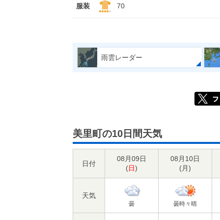
服装
70
雨雲レーダー
美里町の10日間天気
08月09日
08月10日
日付
(
日
)
(
月
)
天気
曇
曇時々晴