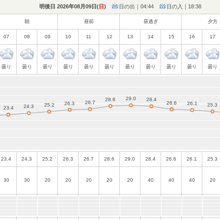
明後日 2026年08月09日(
日
)
日の出｜04:44
日の入｜18:38
朝
昼前
昼過ぎ
夕方
07
08
09
10
11
12
13
14
15
16
17
曇り
曇り
曇り
曇り
曇り
曇り
曇り
曇り
曇り
曇り
曇り
23.4
24.3
25.2
26.3
26.7
28.6
29.0
28.4
26.6
26.1
25.3
30
30
20
20
20
20
20
40
40
40
20