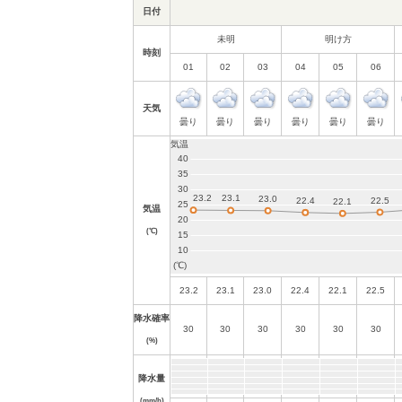
日付
未明
明け方
時刻
01
02
03
04
05
06
天気
曇り
曇り
曇り
曇り
曇り
曇り
気温
(℃)
23.2
23.1
23.0
22.4
22.1
22.5
降水確率
30
30
30
30
30
30
(%)
降水量
(mm/h)