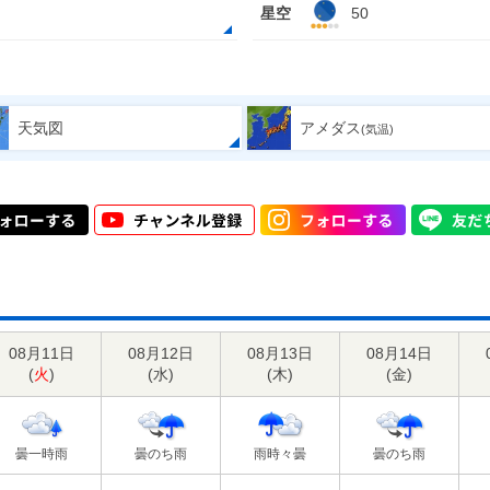
星空
50
天気図
アメダス
(気温)
08月11日
08月12日
08月13日
08月14日
(
火
)
(
水
)
(
木
)
(
金
)
曇一時雨
曇のち雨
雨時々曇
曇のち雨