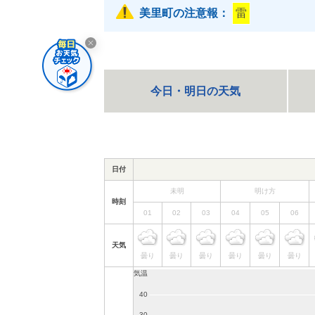
美里町の注意報：
雷
今日・明日の天気
日付
未明
明け方
時刻
01
02
03
04
05
06
天気
曇り
曇り
曇り
曇り
曇り
曇り