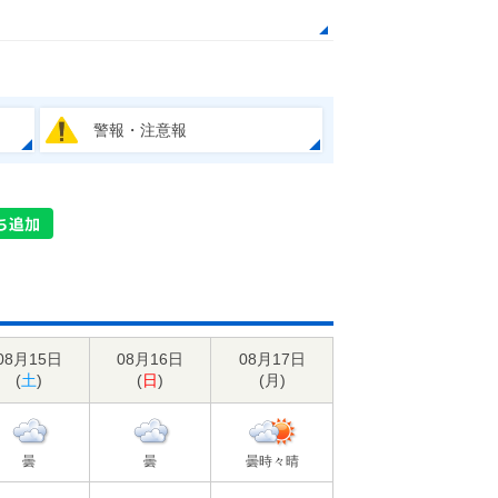
警報・注意報
08月15日
08月16日
08月17日
(
土
)
(
日
)
(
月
)
曇
曇
曇時々晴