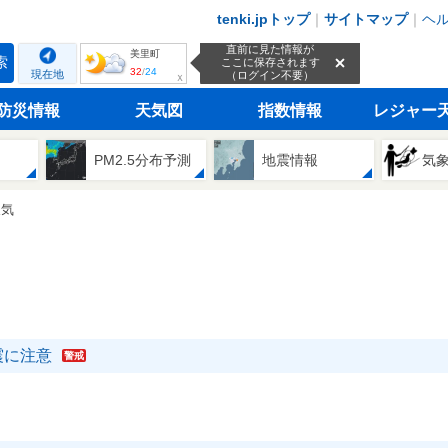
tenki.jpトップ
｜
サイトマップ
｜
ヘ
直前に見た情報が
美里町
索
ここに保存されます
32
/
24
現在地
（ログイン不要）
ｘ
防災情報
天気図
指数情報
レジャー
PM2.5分布予測
地震情報
気
天気
震に注意
警戒