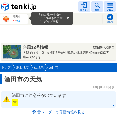
tenki.jp
ログイン
検索
メニュー
直前に見た情報が
酒田市
ここに保存されます
32
/
26
（ログイン不要）
現在地
台風13号情報
08日04:00現在
大型で非常に強い台風13号が久米島の北北西約40kmを南南西に
進んでいます
トップ
東北地方
山形県
酒田市
酒田市の天気
08日05:00発表
酒田市に注意報が出ています
雷
雷レーダーで落雷情報を見る