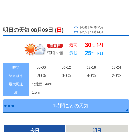
日の出｜
04時48分
明日の天気 08月09日
(
日
)
日の入｜
18時44分
30
最高
[-3]
℃
真夏日
25
晴時々曇
最低
[-1]
℃
時間
00-06
06-12
12-18
18-24
20
%
40
%
40
%
20
%
降水確率
最大風速
北北西
5m/s
波
1.5m
1時間ごとの天気
今日
明日