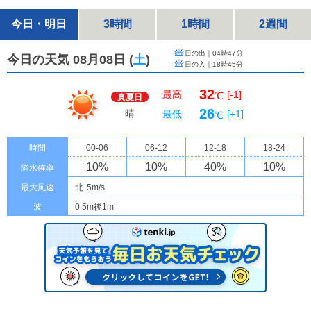
今日・明日
3時間
1時間
2週間
日の出｜
04時47分
今日の天気 08月08日
(
土
)
日の入｜
18時45分
32
最高
[-1]
℃
真夏日
26
晴
最低
[+1]
℃
時間
00-06
06-12
12-18
18-24
10
%
10
%
40
%
10
%
降水確率
最大風速
北
5m/s
波
0.5m後1m