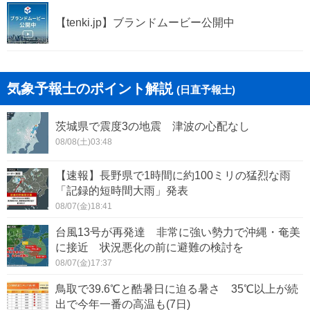
【tenki.jp】ブランドムービー公開中
気象予報士のポイント解説
(日直予報士)
茨城県で震度3の地震 津波の心配なし
08/08(土)03:48
【速報】長野県で1時間に約100ミリの猛烈な雨
「記録的短時間大雨」発表
08/07(金)18:41
台風13号が再発達 非常に強い勢力で沖縄・奄美
に接近 状況悪化の前に避難の検討を
08/07(金)17:37
鳥取で39.6℃と酷暑日に迫る暑さ 35℃以上が続
出で今年一番の高温も(7日)