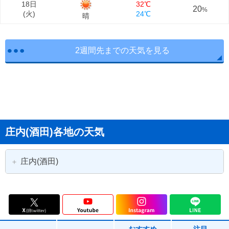
18日
32℃
20
%
(
火
)
24℃
晴
2週間先までの天気を見る
庄内(酒田)各地の天気
庄内(酒田)
鶴岡市
酒田市
三川町
庄内町