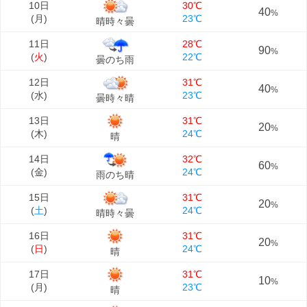
10日
30℃
40
%
(
月
)
23℃
晴時々曇
11日
28℃
90
%
(
火
)
22℃
曇のち雨
12日
31℃
40
%
(
水
)
23℃
曇時々晴
13日
31℃
20
%
(
木
)
24℃
晴
14日
32℃
60
%
(
金
)
24℃
雨のち晴
15日
31℃
20
%
(
土
)
24℃
晴時々曇
16日
31℃
20
%
(
日
)
24℃
晴
17日
31℃
10
%
(
月
)
23℃
晴