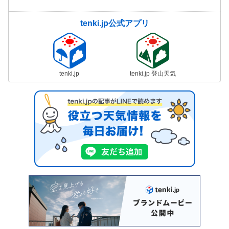
tenki.jp公式アプリ
tenki.jp
tenki.jp 登山天気