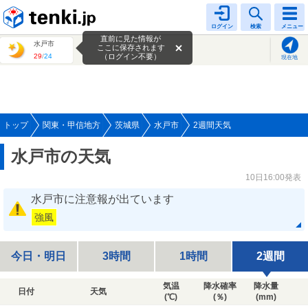
tenki.jp
ログイン
検索
メニュー
直前に見た情報が
水戸市
ここに保存されます
29
/
24
（ログイン不要）
現在地
トップ
関東・甲信地方
茨城県
水戸市
2週間天気
水戸市の天気
10日16:00発表
水戸市に注意報が出ています
強風
今日・明日
3時間
1時間
2週間
気温
降水確率
降水量
日付
天気
(℃)
(％)
(mm)