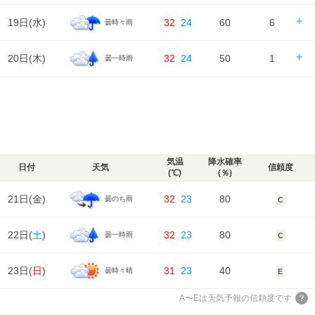
気温
降水量
0㎜
0㎜
0㎜
6㎜
天気
日の出/入
日の出｜04:58
日の入｜18:26
19日(
水
)
32
24
60
6
曇時々雨
風
時刻
00
06
12
18
24
3m/s
3m/s
4m/s
4m/s
3m/s
降水確率
80%
80%
70%
70%
湿度
94%
93%
70%
79%
88%
気温
降水量
4㎜
6㎜
5㎜
2㎜
天気
日の出/入
日の出｜04:59
日の入｜18:24
20日(
木
)
32
24
50
1
曇一時雨
風
時刻
00
06
12
18
24
3m/s
3m/s
5m/s
4m/s
3m/s
降水確率
30%
80%
80%
80%
湿度
88%
86%
77%
80%
91%
気温
降水量
0㎜
4㎜
8㎜
8㎜
天気
日の出/入
日の出｜05:00
日の入｜18:23
風
時刻
00
06
12
18
24
3m/s
3m/s
4m/s
4m/s
4m/s
降水確率
60%
30%
40%
50%
湿度
91%
94%
85%
87%
92%
気温
降水量
5㎜
0㎜
0㎜
1㎜
天気
風
4m/s
3m/s
4m/s
4m/s
2m/s
降水確率
50%
20%
20%
20%
湿度
92%
95%
77%
85%
94%
気温
降水量
1㎜
0㎜
0㎜
0㎜
気温
降水確率
日付
天気
信頼度
風
(℃)
(％)
2m/s
2m/s
3m/s
3m/s
2m/s
湿度
94%
94%
74%
84%
94%
気温
21日(
金
)
32
23
80
曇のち雨
C
風
2m/s
2m/s
3m/s
3m/s
1m/s
湿度
94%
95%
73%
86%
95%
22日(
土
)
32
23
80
曇一時雨
C
風
1m/s
1m/s
3m/s
3m/s
1m/s
23日(
日
)
31
23
40
曇時々晴
E
A〜Eは天気予報の信頼度です