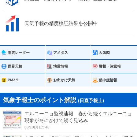
天気予報の精度検証結果を公開中
雨雲レーダー
アメダス
天気図
世界天気
地震情報
警報・注意報
PM2.5
お出かけ天気
熱中症情報
気象予報士のポイント解説
(日直予報士)
エルニーニョ監視速報 春から続くエルニーニョ
現象が冬にかけて続く見込み
08/10(月)15:40