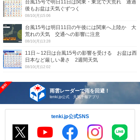
台風15号で明日11日は関東・東北で大荒れ 通過
後もお盆は天気ぐずつく
08/10(月)15:06
台風15号は明日11日の午後には関東へ上陸か 大
荒れの天気 交通への影響に注意
08/10(月)13:28
11日～12日は台風15号の影響を受ける お盆は西
日本など厳しい暑さ 2週間天気
08/10(月)12:02
雨雲レーダーで雨を回避！
tenki.jp公式 天気予報アプリ
tenki.jp公式SNS