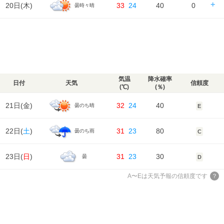
日の出｜05:01
日の入｜18:25
20日(
木
)
33
24
40
0
曇時々晴
風
時刻
00
06
12
18
24
2m/s
2m/s
3m/s
3m/s
2m/s
降水確率
70%
40%
80%
60%
湿度
88%
89%
70%
78%
90%
気温
降水量
2㎜
0㎜
4㎜
7㎜
天気
日の出/入
日の出｜05:02
日の入｜18:23
風
時刻
00
06
12
18
24
2m/s
2m/s
3m/s
3m/s
2m/s
降水確率
80%
40%
40%
20%
湿度
90%
89%
79%
83%
92%
気温
降水量
3㎜
0㎜
0㎜
0㎜
天気
風
2m/s
2m/s
3m/s
3m/s
2m/s
降水確率
30%
40%
40%
20%
湿度
92%
90%
73%
82%
92%
気温
降水量
0㎜
0㎜
0㎜
0㎜
気温
降水確率
日付
天気
信頼度
風
(℃)
(％)
2m/s
2m/s
2m/s
2m/s
2m/s
湿度
92%
91%
72%
81%
94%
気温
21日(
金
)
32
24
40
曇のち晴
E
風
2m/s
2m/s
3m/s
2m/s
1m/s
湿度
94%
92%
69%
76%
89%
22日(
土
)
31
23
80
曇のち雨
C
風
1m/s
1m/s
1m/s
2m/s
1m/s
23日(
日
)
31
23
30
曇
D
A〜Eは天気予報の信頼度です