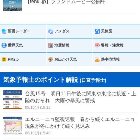
【tenki.jp】ブランドムービー公開中
雨雲レーダー
アメダス
天気図
世界天気
地震情報
警報・注意報
PM2.5
お出かけ天気
熱中症情報
気象予報士のポイント解説
(日直予報士)
台風15号 明日11日午後に関東や東北に接近・上
陸のおそれ 大雨や暴風に警戒
08/10(月)18:12
エルニーニョ監視速報 春から続くエルニーニョ
現象が冬にかけて続く見込み
08/10(月)15:40