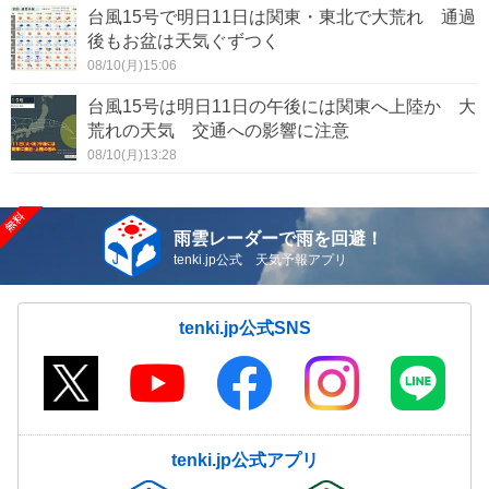
台風15号で明日11日は関東・東北で大荒れ 通過
後もお盆は天気ぐずつく
08/10(月)15:06
台風15号は明日11日の午後には関東へ上陸か 大
荒れの天気 交通への影響に注意
08/10(月)13:28
雨雲レーダーで雨を回避！
tenki.jp公式 天気予報アプリ
tenki.jp公式SNS
tenki.jp公式アプリ