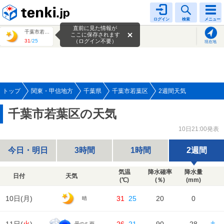
tenki.jp
ログイン
検索
メニュー
直前に見た情報が
千葉市若葉区
ここに保存されます
31
/
25
（ログイン不要）
現在地
トップ
関東・甲信地方
千葉県
千葉市若葉区
2週間天気
千葉市若葉区の天気
10日21:00発表
今日・明日
3時間
1時間
2週間
気温
降水確率
降水量
日付
天気
(℃)
(％)
(mm)
10日(
月
)
31
25
20
0
晴
曇のち雨