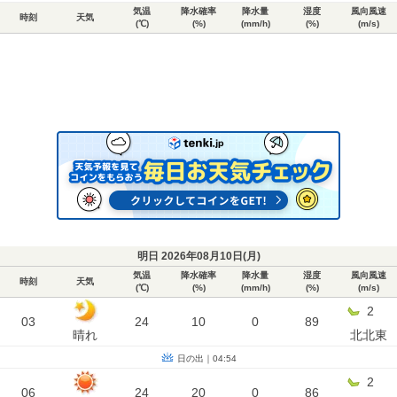
気温
降水確率
降水量
湿度
風向風速
時刻
天気
(℃)
(%)
(mm/h)
(%)
(m/s)
明日 2026年08月10日(
月
)
気温
降水確率
降水量
湿度
風向風速
時刻
天気
(℃)
(%)
(mm/h)
(%)
(m/s)
2
03
24
10
0
89
晴れ
北北東
日の出｜04:54
2
06
24
20
0
86