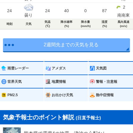
2
24
24
40
0
87
曇り
南南東
気温
降水確率
降水量
湿度
風向風速
時刻
天気
(℃)
(%)
(mm/h)
(%)
(m/s)
2週間先までの天気を見る
雨雲レーダー
アメダス
天気図
世界天気
地震情報
警報・注意報
PM2.5
お出かけ天気
熱中症情報
気象予報士のポイント解説
(日直予報士)