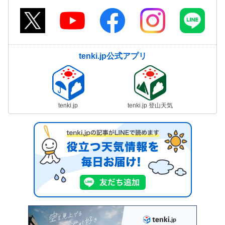
tenki.jp公式アプリ
tenki.jp
tenki.jp 登山天気