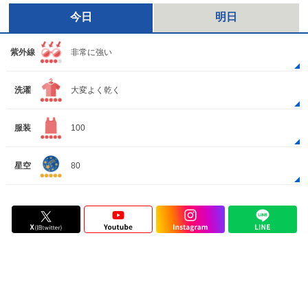
今日
明日
紫外線
非常に強い
洗濯
大変よく乾く
服装
100
星空
80