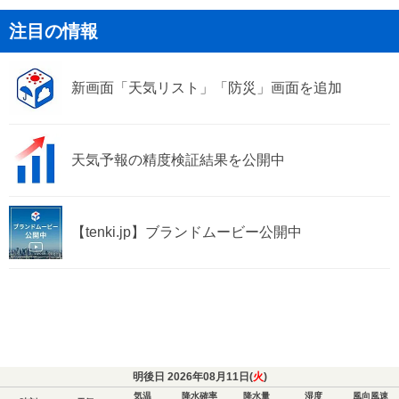
注目の情報
新画面「天気リスト」「防災」画面を追加
天気予報の精度検証結果を公開中
【tenki.jp】ブランドムービー公開中
明後日 2026年08月11日(
火
)
気温
降水確率
降水量
湿度
風向風速