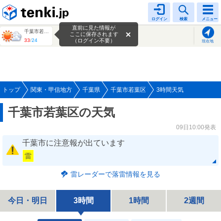
tenki.jp
ログイン
検索
メニュー
直前に見た情報が
千葉市若葉区
ここに保存されます
33
/
24
（ログイン不要）
現在地
トップ
関東・甲信地方
千葉県
千葉市若葉区
3時間天気
千葉市若葉区の天気
09日10:00発表
千葉市に注意報が出ています
雷
雷レーダーで落雷情報を見る
今日・明日
3時間
1時間
2週間