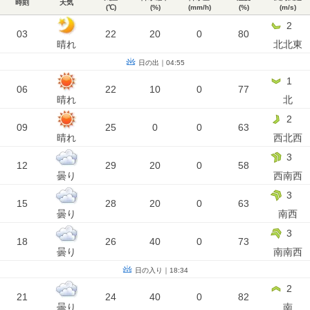
時刻
天気
(℃)
(%)
(mm/h)
(%)
(m/s)
2
03
22
20
0
80
晴れ
北北東
日の出｜04:55
1
06
22
10
0
77
晴れ
北
2
09
25
0
0
63
晴れ
西北西
3
12
29
20
0
58
曇り
西南西
3
15
28
20
0
63
曇り
南西
3
18
26
40
0
73
曇り
南南西
日の入り｜18:34
2
21
24
40
0
82
曇り
南