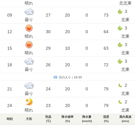
晴れ
北北東
3
09
27
20
0
73
曇り
北東
3
12
30
20
0
64
晴れ
北東
3
15
29
10
0
63
晴れ
北東
3
18
26
20
0
72
曇り
北東
日の入り｜18:35
2
21
24
20
0
79
曇り
北東
2
24
23
20
0
79
晴れ
北東
気温
降水確率
降水量
湿度
風向風速
時刻
天気
(℃)
(%)
(mm/h)
(%)
(m/s)