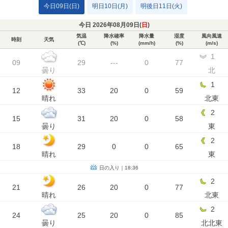
今日09日(日)
明日10日(月)
明後日11日(火)
今日 2026年08月09日(
日
)
気温
降水確率
降水量
湿度
風向風速
時刻
天気
(℃)
(%)
(mm/h)
(%)
(m/s)
1
09
29
---
0
77
曇り
北
1
12
33
20
0
59
晴れ
北東
2
15
31
20
0
58
曇り
東
2
18
29
0
0
65
晴れ
東
日の入り｜18:36
2
21
26
20
0
77
晴れ
北東
2
24
25
20
0
85
曇り
北北東