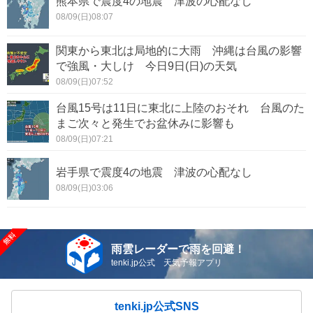
熊本県で震度4の地震 津波の心配なし
08/09(日)08:07
関東から東北は局地的に大雨 沖縄は台風の影響
で強風・大しけ 今日9日(日)の天気
08/09(日)07:52
台風15号は11日に東北に上陸のおそれ 台風のた
まご次々と発生でお盆休みに影響も
08/09(日)07:21
岩手県で震度4の地震 津波の心配なし
08/09(日)03:06
雨雲レーダーで雨を回避！
tenki.jp公式 天気予報アプリ
tenki.jp公式SNS