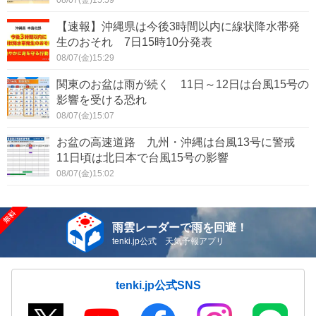
08/07(金)15:59
【速報】沖縄県は今後3時間以内に線状降水帯発
生のおそれ 7日15時10分発表
08/07(金)15:29
関東のお盆は雨が続く 11日～12日は台風15号の
影響を受ける恐れ
08/07(金)15:07
お盆の高速道路 九州・沖縄は台風13号に警戒
11日頃は北日本で台風15号の影響
08/07(金)15:02
雨雲レーダーで雨を回避！
tenki.jp公式 天気予報アプリ
tenki.jp公式SNS