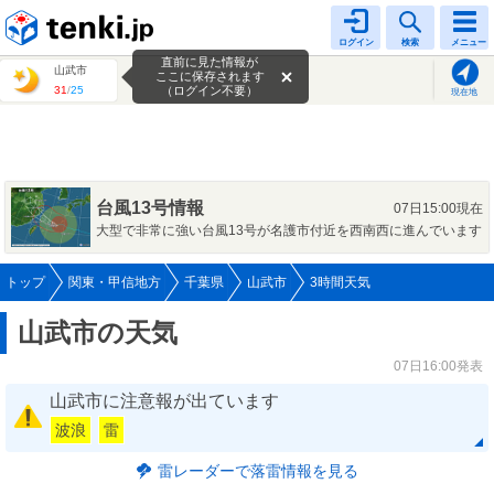
tenki.jp
ログイン
検索
メニュー
直前に見た情報が
山武市
ここに保存されます
31
/
25
（ログイン不要）
現在地
台風13号情報
07日15:00現在
大型で非常に強い台風13号が名護市付近を西南西に進んでいます
トップ
関東・甲信地方
千葉県
山武市
3時間天気
山武市の天気
07日16:00発表
山武市に注意報が出ています
波浪
雷
雷レーダーで落雷情報を見る