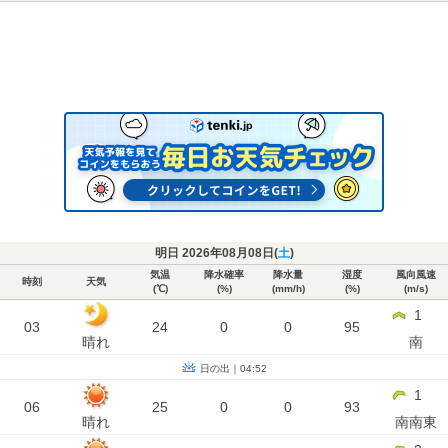
明日 2026年08月08日(
土
)
気温
降水確率
降水量
湿度
風向風速
時刻
天気
(℃)
(%)
(mm/h)
(%)
(m/s)
1
03
24
0
0
95
晴れ
南
日の出｜04:52
1
06
25
0
0
93
晴れ
南南東