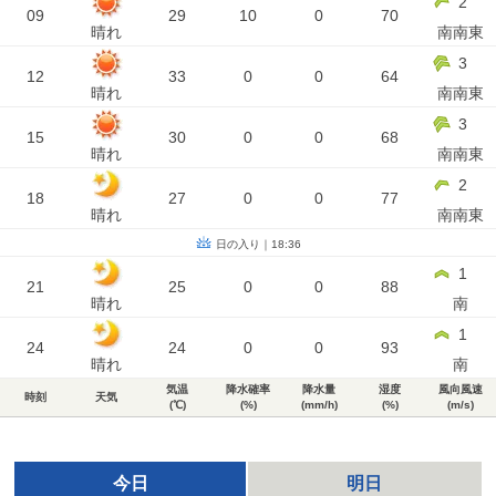
2
09
29
10
0
70
晴れ
南南東
3
12
33
0
0
64
晴れ
南南東
3
15
30
0
0
68
晴れ
南南東
2
18
27
0
0
77
晴れ
南南東
日の入り｜18:36
1
21
25
0
0
88
晴れ
南
1
24
24
0
0
93
晴れ
南
気温
降水確率
降水量
湿度
風向風速
時刻
天気
(℃)
(%)
(mm/h)
(%)
(m/s)
今日
明日