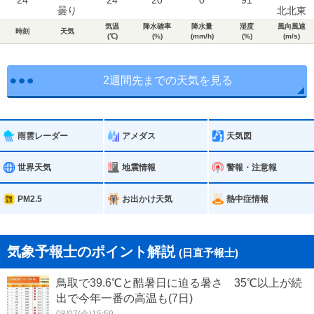
24
24
20
0
91
曇り
北北東
気温
降水確率
降水量
湿度
風向風速
時刻
天気
(℃)
(%)
(mm/h)
(%)
(m/s)
2週間先までの天気を見る
雨雲レーダー
アメダス
天気図
世界天気
地震情報
警報・注意報
PM2.5
お出かけ天気
熱中症情報
気象予報士のポイント解説
(日直予報士)
鳥取で39.6℃と酷暑日に迫る暑さ 35℃以上が続
出で今年一番の高温も(7日)