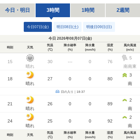
今日・明日
3時間
1時間
2週間
今日07日(金)
明日08日(土)
明後日09日(日)
今日 2026年08月07日(
金
)
気温
降水確率
降水量
湿度
風向風速
時刻
天気
(℃)
(%)
(mm/h)
(%)
(m/s)
5
15
30
---
0
76
晴れ
南南東
3
18
27
0
0
80
晴れ
南
日の入り｜18:37
2
21
26
0
0
89
晴れ
南
2
24
25
0
0
92
晴れ
南
気温
降水確率
降水量
湿度
風向風速
時刻
天気
(℃)
(%)
(mm/h)
(%)
(m/s)