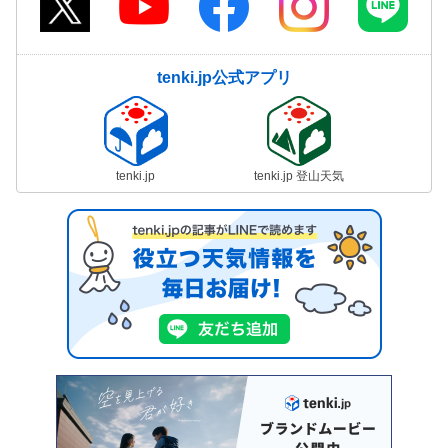
tenki.jp公式アプリ
tenki.jp
tenki.jp 登山天気