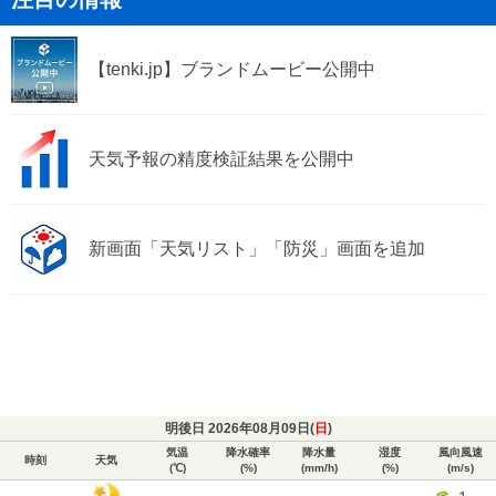
【tenki.jp】ブランドムービー公開中
天気予報の精度検証結果を公開中
新画面「天気リスト」「防災」画面を追加
明後日 2026年08月09日(
日
)
気温
降水確率
降水量
湿度
風向風速
時刻
天気
(℃)
(%)
(mm/h)
(%)
(m/s)