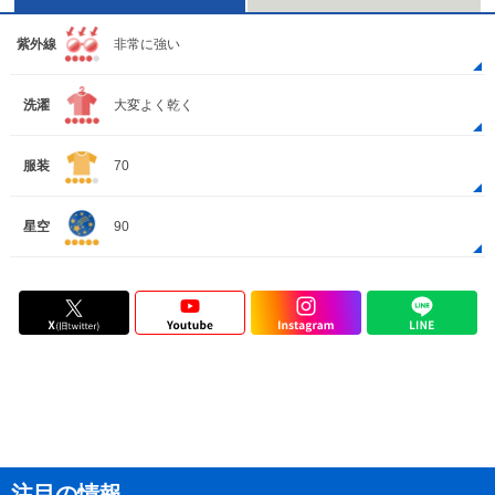
紫外線
非常に強い
洗濯
大変よく乾く
服装
70
星空
90
注目の情報